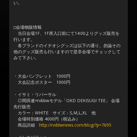
い。
□会場物販情報
当日会場1F、1F席入口前にて14:00よりグッズ販売を
行います。
各ブランドのイチオシグッズは以下の通り、勿論その
他のグッズ販売も行いますので是非会場でチェックして
みて下さい。
・大会パンフレット 1000円
大会記念ポスター 1000円
・イサミ・リバーサル
◎岡田遼×rvbbwモデル「OKD DEKISUGI TEE」 会場
先行販売
カラー：WHITE サイズ：S,M,L,XL 他
会場特別価格 4000円（税込み）
商品詳細
http://rvddwnews.com/blog/?p=7695