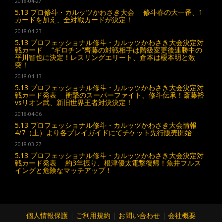
2018-04-27
5.13 プロ修斗・カルッツかわさき大会 修斗春の大一番、1
カードを加え、全対戦カードが決定！
2018-04-23
5.13 プロフェッショナル修斗・カルッツかわさき大会決定対
戦カード “ギロチン”齊藤の対戦相手は階級変更後連勝中の
平川智也に決定！レスリングエリート、倉本は榎本明と激
突！
2018-04-13
5.13 プロフェッショナル修斗・カルッツかわさき大会決定対
戦カード発表 衝撃のスーパーファイト、修斗伝承！斎藤裕
vsリオン武、新旧世界王者対決決定！
2018-04-06
5.13 プロフェッショナル修斗・カルッツかわさき大会情報
4/7（土）より各プレイガイドにてチケット先行販売開始
2018-03-27
5.13 プロフェッショナル修斗・カルッツかわさき大会決定対
戦カード発表 約3年振り、根津優太電撃復帰！魚井フルス
イングと危険なマッチアップ！
個人情報保護
|
ご利用規約
|
お問い合わせ
|
会社概要