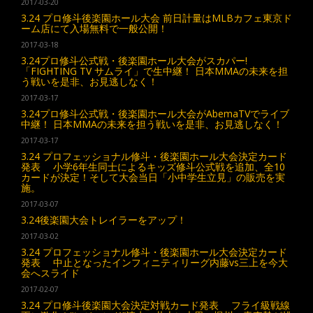
2017-03-20
3.24 プロ修斗後楽園ホール大会 前日計量はMLBカフェ東京ド
ーム店にて入場無料で一般公開！
2017-03-18
3.24プロ修斗公式戦・後楽園ホール大会がスカパー!
「FIGHTING TV サムライ」で生中継！ 日本MMAの未来を担
う戦いを是非、お見逃しなく！
2017-03-17
3.24プロ修斗公式戦・後楽園ホール大会がAbemaTVでライブ
中継！ 日本MMAの未来を担う戦いを是非、お見逃しなく！
2017-03-17
3.24 プロフェッショナル修斗・後楽園ホール大会決定カード
発表 小学6年生同士によるキッズ修斗公式戦を追加、全10
カードが決定！そして大会当日「小中学生立見」の販売を実
施。
2017-03-07
3.24後楽園大会トレイラーをアップ！
2017-03-02
3.24 プロフェッショナル修斗・後楽園ホール大会決定カード
発表 中止となったインフィニティリーグ内藤vs三上を今大
会へスライド
2017-02-07
3.24 プロ修斗後楽園大会決定対戦カード発表 フライ級戦線