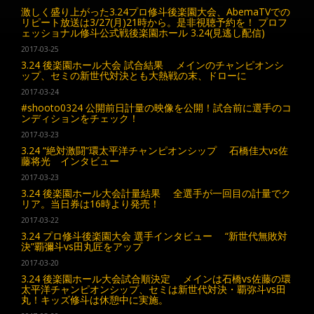
激しく盛り上がった3.24プロ修斗後楽園大会、AbemaTVでの
リピート放送は3/27(月)21時から。是非視聴予約を！ プロフ
ェッショナル修斗公式戦後楽園ホール 3.24(見逃し配信)
2017-03-25
3.24 後楽園ホール大会 試合結果 メインのチャンピオンシ
ップ、セミの新世代対決とも大熱戦の末、ドローに
2017-03-24
#shooto0324 公開前日計量の映像を公開！試合前に選手のコ
ンディションをチェック！
2017-03-23
3.24 “絶対激闘”環太平洋チャンピオンシップ 石橋佳大vs佐
藤将光 インタビュー
2017-03-23
3.24 後楽園ホール大会計量結果 全選手が一回目の計量でク
リア。当日券は16時より発売！
2017-03-22
3.24 プロ修斗後楽園大会 選手インタビュー “新世代無敗対
決”覇彌斗vs田丸匠をアップ
2017-03-20
3.24 後楽園ホール大会試合順決定 メインは石橋vs佐藤の環
太平洋チャンピオンシップ、セミは新世代対決・覇弥斗vs田
丸！キッズ修斗は休憩中に実施。