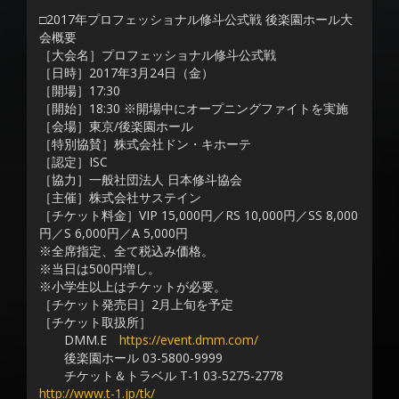
□2017年プロフェッショナル修斗公式戦 後楽園ホール大
会概要
［大会名］プロフェッショナル修斗公式戦
［日時］2017年3月24日（金）
［開場］17:30
［開始］18:30 ※開場中にオープニングファイトを実施
［会場］東京/後楽園ホール
［特別協賛］株式会社ドン・キホーテ
［認定］ISC
［協力］一般社団法人 日本修斗協会
［主催］株式会社サステイン
［チケット料金］VIP 15,000円／RS 10,000円／SS 8,000
円／S 6,000円／A 5,000円
※全席指定、全て税込み価格。
※当日は500円増し。
※小学生以上はチケットが必要。
［チケット発売日］2月上旬を予定
［チケット取扱所］
DMM.E
https://event.dmm.com/
後楽園ホール 03-5800-9999
チケット＆トラベル T-1 03-5275-2778
http://www.t-1.jp/tk/