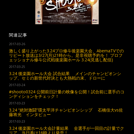
関連記事
2017-03-26
激しく盛り上がった3.24プロ修斗後楽園大会、AbemaTVでの
リピート放送は3/27(月)21時から。是非視聴予約を！ プロフ
ェッショナル修斗公式戦後楽園ホール 3.24(見逃し配信)
2017-03-25
3.24 後楽園ホール大会 試合結果 メインのチャンピオンシ
ップ、セミの新世代対決とも大熱戦の末、ドローに
2017-03-24
#shooto0324 公開前日計量の映像を公開！試合前に選手のコ
ンディションをチェック！
2017-03-23
3.24 “絶対激闘”環太平洋チャンピオンシップ 石橋佳大vs佐
藤将光 インタビュー
2017-03-23
3.24 後楽園ホール大会計量結果 全選手が一回目の計量でク
リア。当日券は16時より発売！