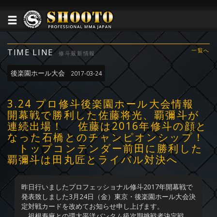
TIME LINE
一覧へ
修斗最新情報
後楽園ホール大会
2017-03-24
3.24 プロ修斗後楽園ホール大会情報
開幕戦で勝利した佐藤将光、覇彌斗が
連続出場！ 佐藤は2016年修斗の顔と
なった石橋とのチャンピオンシップ！
トップコンテンダー前田に勝利した
覇彌斗は田丸匠とライバル対決へ
昨日行いましたプロフェッショナル修斗2017年開幕戦で
発表致しました3月24日（金）東京・後楽園ホール大会決
定対戦カードを改めてお知らせ申し上げます。
祖根寿麻との環太平洋バンタム級次期挑戦者決定戦