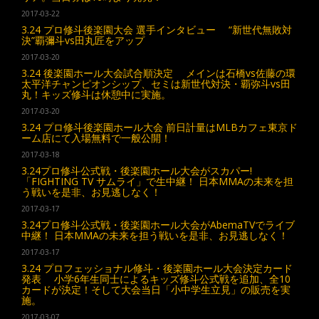
2017-03-22
3.24 プロ修斗後楽園大会 選手インタビュー “新世代無敗対
決”覇彌斗vs田丸匠をアップ
2017-03-20
3.24 後楽園ホール大会試合順決定 メインは石橋vs佐藤の環
太平洋チャンピオンシップ、セミは新世代対決・覇弥斗vs田
丸！キッズ修斗は休憩中に実施。
2017-03-20
3.24 プロ修斗後楽園ホール大会 前日計量はMLBカフェ東京ド
ーム店にて入場無料で一般公開！
2017-03-18
3.24プロ修斗公式戦・後楽園ホール大会がスカパー!
「FIGHTING TV サムライ」で生中継！ 日本MMAの未来を担
う戦いを是非、お見逃しなく！
2017-03-17
3.24プロ修斗公式戦・後楽園ホール大会がAbemaTVでライブ
中継！ 日本MMAの未来を担う戦いを是非、お見逃しなく！
2017-03-17
3.24 プロフェッショナル修斗・後楽園ホール大会決定カード
発表 小学6年生同士によるキッズ修斗公式戦を追加、全10
カードが決定！そして大会当日「小中学生立見」の販売を実
施。
2017-03-07