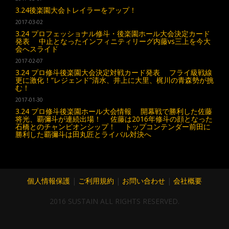
3.24後楽園大会トレイラーをアップ！
2017-03-02
3.24 プロフェッショナル修斗・後楽園ホール大会決定カード
発表 中止となったインフィニティリーグ内藤vs三上を今大
会へスライド
2017-02-07
3.24 プロ修斗後楽園大会決定対戦カード発表 フライ級戦線
更に激化！“レジェンド”清水、井上に大里、梶川の青森勢が挑
む！
2017-01-30
3.24 プロ修斗後楽園ホール大会情報 開幕戦で勝利した佐藤
将光、覇彌斗が連続出場！ 佐藤は2016年修斗の顔となった
石橋とのチャンピオンシップ！ トップコンテンダー前田に
勝利した覇彌斗は田丸匠とライバル対決へ
個人情報保護
|
ご利用規約
|
お問い合わせ
|
会社概要
2016 SUSTAIN ALL RIGHTS RESERVED.