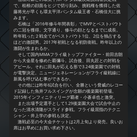
で、租根の顔面をヒジで切り刻み、挑戦権を獲得した佐
藤将光が早くも環太平洋バンタム級王者・石橋佳大に挑
みます。
石橋は「2016年修斗年間表彰」でMVPとベストバウト
の二冠を獲得。文字通り、修斗の顔となるまでに成長。
昨年戦った２戦全てがベストバウト1位、2位を独占する
ほどの激闘男。2017年初戦となる初防衛戦。昨年以上の
激闘が生まれるか。
そして国内MMAフライ級トップファイター・前田吉朗
から大金星を修めた覇彌斗。試合後、田丸匠との対戦を
アピール。それに田丸が応える形で3.24後楽園での対戦
が電撃決定。ニュージェネレーションがフライ級戦線に
新風を呼び込む事ができるか。
その他には昨年6試合を行い、全勝という脅威のレコー
ド記録した魚井フルスイングが念願の後楽園初登場。
2015年インフィニティリーグ覇者・小蒼卓也と激突。
また出場予定選手として1.29後楽園大会で試合中止の
なった清水清隆がスライド参戦。フライ級屈指のテクニ
シャン・井上学の参戦も決定。
激戦必至の今大会チケットは2月上旬より発売。良いお
席はお早めにお買い求め下さい。