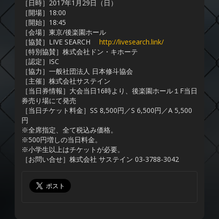
［日時］2017年1月29日（日）
［開場］18:00
［開始］18:45
［会場］東京/後楽園ホール
［協賛］LIVE SEARCH
http://livesearch.link/
［特別協賛］株式会社ドン・キホーテ
［認定］ISC
［協力］一般社団法人 日本修斗協会
［主催］株式会社サステイン
［当日券情報］大会当日16時より、後楽園ホール１F当日
券売り場にて発売
［当日チケット料金］SS 8,500円／S 6,500円／A 5,500
円
※全席指定、全て税込み価格。
※500円増しの当日料金。
※小学生以上はチケットが必要。
［お問い合せ］株式会社 サステイン 03-3788-3042