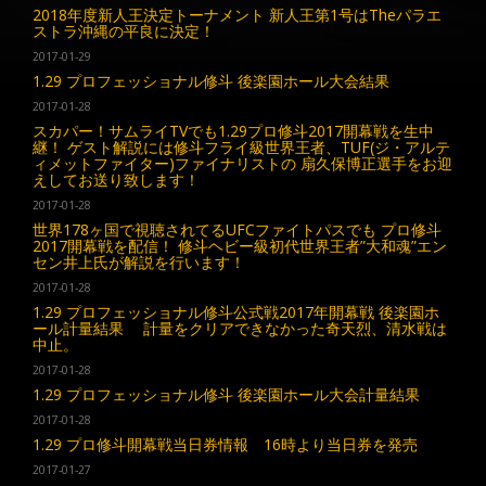
2018年度新人王決定トーナメント 新人王第1号はTheパラエ
ストラ沖縄の平良に決定！
2017-01-29
1.29 プロフェッショナル修斗 後楽園ホール大会結果
2017-01-28
スカパー！サムライTVでも1.29プロ修斗2017開幕戦を生中
継！ ゲスト解説には修斗フライ級世界王者、TUF(ジ・アルテ
ィメットファイター)ファイナリストの 扇久保博正選手をお迎
えしてお送り致します！
2017-01-28
世界178ヶ国で視聴されてるUFCファイトパスでも プロ修斗
2017開幕戦を配信！ 修斗ヘビー級初代世界王者”大和魂”エン
セン井上氏が解説を行います！
2017-01-28
1.29 プロフェッショナル修斗公式戦2017年開幕戦 後楽園ホ
ール計量結果 計量をクリアできなかった奇天烈、清水戦は
中止。
2017-01-28
1.29 プロフェッショナル修斗 後楽園ホール大会計量結果
2017-01-28
1.29 プロ修斗開幕戦当日券情報 16時より当日券を発売
2017-01-27