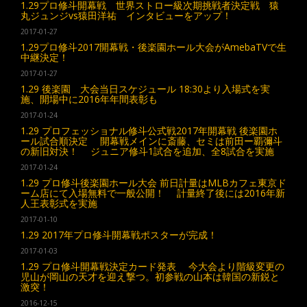
1.29プロ修斗開幕戦 世界ストロー級次期挑戦者決定戦 猿
丸ジュンジvs猿田洋祐 インタビューをアップ！
2017-01-27
1.29プロ修斗2017開幕戦・後楽園ホール大会がAmebaTVで生
中継決定！
2017-01-27
1.29 後楽園 大会当日スケジュール 18:30より入場式を実
施、開場中に2016年年間表彰も
2017-01-24
1.29 プロフェッショナル修斗公式戦2017年開幕戦 後楽園ホ
ール試合順決定 開幕戦メインに斎藤、セミは前田ー覇彌斗
の新旧対決！ ジュニア修斗1試合を追加、全8試合を実施
2017-01-24
1.29 プロ修斗後楽園ホール大会 前日計量はMLBカフェ東京ド
ーム店にて入場無料で一般公開！ 計量終了後には2016年新
人王表彰式を実施
2017-01-10
1.29 2017年プロ修斗開幕戦ポスターが完成！
2017-01-03
1.29 プロ修斗開幕戦決定カード発表 今大会より階級変更の
児山が岡山の天才を迎え撃つ。初参戦の山本は韓国の新鋭と
激突！
2016-12-15