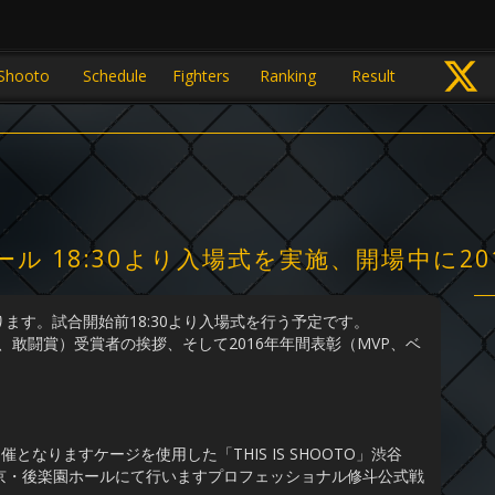
Shooto
Schedule
Fighters
Ranking
Result
ール 18:30より入場式を実施、開場中に2
なります。試合開始前18:30より入場式を行う予定です。
、敢闘賞）受賞者の挨拶、そして2016年年間表彰（MVP、ベ
。
なりますケージを使用した「THIS IS SHOOTO」渋谷
（金）東京・後楽園ホールにて行いますプロフェッショナル修斗公式戦