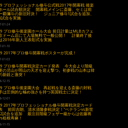
.29 プロフェッショナル修斗公式戦2017年開幕戦 後楽
ホール試合順決定 開幕戦メインに斎藤、セミは前
ー覇彌斗の新旧対決！ ジュニア修斗1試合を追加、
8試合を実施
7-01-24
.29 プロ修斗後楽園ホール大会 前日計量はMLBカフェ
京ドーム店にて入場無料で一般公開！ 計量終了後
は2016年新人王表彰式を実施
7-01-10
.29 2017年プロ修斗開幕戦ポスターが完成！
7-01-03
.29 プロ修斗開幕戦決定カード発表 今大会より階級
更の児山が岡山の天才を迎え撃つ。初参戦の山本は韓
の新鋭と激突！
6-12-15
.29 プロ修斗後楽園大会 再起戦を迎える斎藤の対戦
手は圧倒的な極め強さを持つ英国戦士に決定！
6-12-01
.29 2017年プロフェッショナル修斗開幕戦決定カード
表 前田吉朗、清水清隆参戦決定！“ベテランvs新世
”2試合を追加 最注目階級フェザー級からは佐藤将
vs租根寿麻！
6-11-15