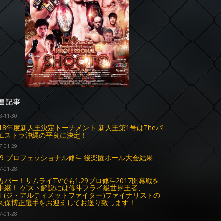
連記事
8-11-30
018年度新人王決定トーナメント 新人王第1号はTheパ
エストラ沖縄の平良に決定！
7-01-29
.29 プロフェッショナル修斗 後楽園ホール大会結果
7-01-28
カパー！サムライTVでも1.29プロ修斗2017開幕戦を
中継！ ゲスト解説には修斗フライ級世界王者、
UF(ジ・アルティメットファイター)ファイナリストの
久保博正選手をお迎えしてお送り致します！
7-01-28