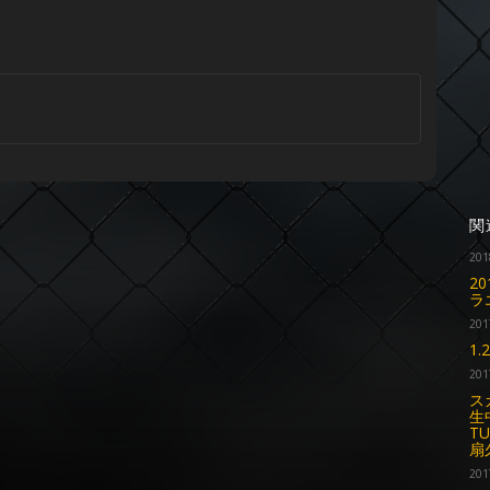
関
201
2
ラ
201
1
201
ス
生
T
扇
201