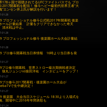
界178ヶ国で視聴されてるUFCファイトパスでも プロ
斗2017開幕戦を配信！ 修斗ヘビー級初代世界王者”大
魂”エンセン井上氏が解説を行います！
7-01-28
.29 プロフェッショナル修斗公式戦2017年開幕戦 後楽
ホール計量結果 計量をクリアできなかった奇天
、清水戦は中止。
7-01-28
.29 プロフェッショナル修斗 後楽園ホール大会計量結
7-01-28
.29 プロ修斗開幕戦当日券情報 16時より当日券を発
7-01-27
.29プロ修斗開幕戦 世界ストロー級次期挑戦者決定
 猿丸ジュンジvs猿田洋祐 インタビューをアップ！
7-01-27
.29プロ修斗2017開幕戦・後楽園ホール大会が
mebaTVで生中継決定！
7-01-27
.29 後楽園 大会当日スケジュール 18:30より入場式を
施、開場中に2016年年間表彰も
7-01-24