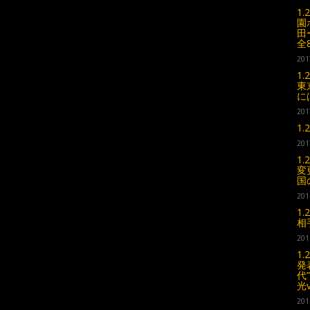
1
園
田
全
201
1
東
に
201
1
201
1
変
国
201
1
相
201
1
発
代
光
201