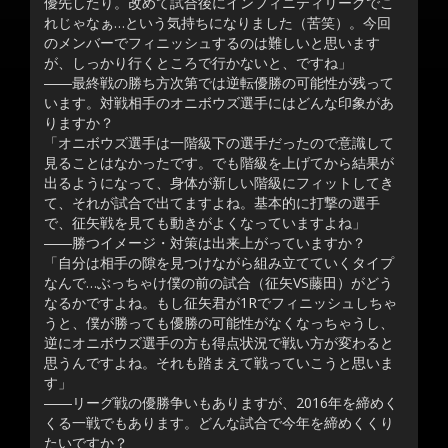
優先したり。改めて試合後にインフィニティリーグでこ
れじゃなぁ…という気持ちになりました（苦笑）。今回
のメンバーでフィニッシュするのは難しいと思います
が、しっかり行くところで行かないと、ですね」
――最終戦の勝ち方次第では逆転優勝の可能性が残って
います。対戦相手のオニボウズ選手にはどんな印象があ
りますか？
「オニボウズ選手は一階級下の選手だったので意識して
見ることはなかったです。でも階級を上げてから結果が
出るようになって、身体が新しい階級にフィットしてき
て、それが試合で出てますよね。基本的に打撃の選手
で、征矢戦を見ても動きがよくなっていますよね」
――勝つイメージ・対策は出来上がっていますか？
「自分は相手の隙を見つけながら組み立てていくタイプ
なんで…ぶっちゃけ僕の前の試合（征矢VS藤田）がどう
なるかですよね。もし征矢君が1Rでフィニッシュしちゃ
うと、僕が勝っても優勝の可能性がなくなっちゃうし、
逆にオニボウズ選手の方も得点状況で戦い方が変わると
思うんですよね。それも踏まえて戦っていこうと思いま
す」
――リーグ戦の優勝争いもありますが、2016年を締めく
くる一戦でもあります。どんな試合で今年を締めくくり
たいですか？