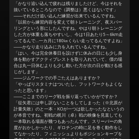
「かなり追い込んで疲れは残りましたけど、今はそれを
抜いているところなので（調整は）悪くはないです」
――それだけ追い込んだ練習が出来ているんですね。
「以前から練習内容を変えて朝トレーニング、夜スパー
リングという形にしたんですね。やはり朝トレーニング
した方が体重も落ちやすいし、今は1日あたり5～6km走
ってるんで…一カ月に180㎞くらい走ってるんですよね」
――かなり走り込みに力を入れているんですね。
「はい。今は完全休養日を設けずに休みの日にも少し身
体を動かすアクティブレストを取り入れていて、僕の場
合は丸一日休むよりも少し動いた方が次の日が動ける感
じがします」
――ジムワークでの手ごたえはありますか？
「やっぱりスタミナはついたし、フットワークもよくな
ったと思います」
――ここまでのリーグ戦を振り返っていかがですか？
「征矢君には申し訳ないことをしてしまった（※北原が
計量失敗）のと一本・KOが一つは欲しかったなというの
が本音ですね。初戦の梶川（卓）戦の映像を見直しても
一本取れる場面が幾つもあったんです。スリーパーの角
度がおかしかったり、ギロチンの時に足を巻く動作をし
てなかったり、フィニッシュよりもポジションキープを