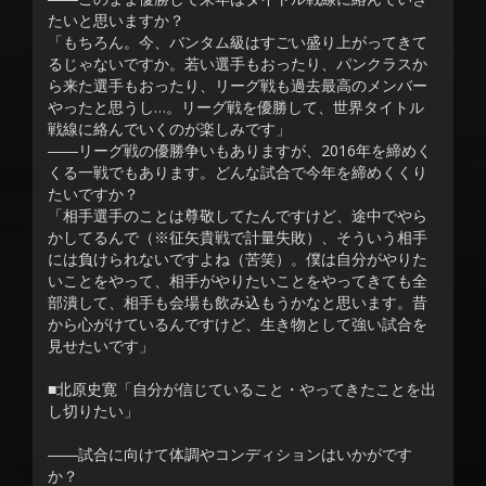
たいと思いますか？
「もちろん。今、バンタム級はすごい盛り上がってきて
るじゃないですか。若い選手もおったり、パンクラスか
ら来た選手もおったり、リーグ戦も過去最高のメンバー
やったと思うし…。リーグ戦を優勝して、世界タイトル
戦線に絡んでいくのが楽しみです」
――リーグ戦の優勝争いもありますが、2016年を締めく
くる一戦でもあります。どんな試合で今年を締めくくり
たいですか？
「相手選手のことは尊敬してたんですけど、途中でやら
かしてるんで（※征矢貴戦で計量失敗）、そういう相手
には負けられないですよね（苦笑）。僕は自分がやりた
いことをやって、相手がやりたいことをやってきても全
部潰して、相手も会場も飲み込もうかなと思います。昔
から心がけているんですけど、生き物として強い試合を
見せたいです」
■北原史寛「自分が信じていること・やってきたことを出
し切りたい」
――試合に向けて体調やコンディションはいかがです
か？