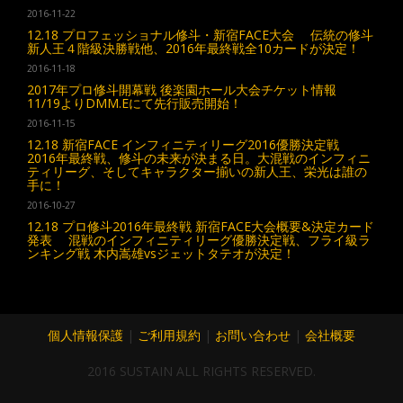
2016-11-22
12.18 プロフェッショナル修斗・新宿FACE大会 伝統の修斗
新人王４階級決勝戦他、2016年最終戦全10カードが決定！
2016-11-18
2017年プロ修斗開幕戦 後楽園ホール大会チケット情報
11/19よりDMM.Eにて先行販売開始！
2016-11-15
12.18 新宿FACE インフィニティリーグ2016優勝決定戦
2016年最終戦、修斗の未来が決まる日。大混戦のインフィニ
ティリーグ、そしてキャラクター揃いの新人王、栄光は誰の
手に！
2016-10-27
12.18 プロ修斗2016年最終戦 新宿FACE大会概要&決定カード
発表 混戦のインフィニティリーグ優勝決定戦、フライ級ラ
ンキング戦 木内嵩雄vsジェットタテオが決定！
個人情報保護
|
ご利用規約
|
お問い合わせ
|
会社概要
2016 SUSTAIN ALL RIGHTS RESERVED.