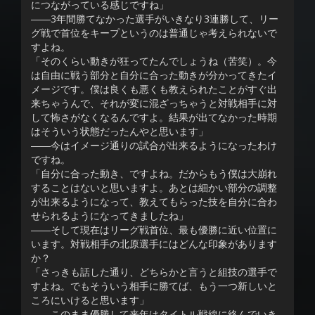
につながっている感じですね」
――3年間勝てなかった選手がいきなり3連勝して、リー
グ戦で首位をキープというのは普通じゃ考えられないで
すよね。
「そのくらい動きが狂ってたんでしょうね（苦笑）。今
は自由に戦う部分と自分に合った動きが分かってきたイ
メージです。僕は良くも悪くも教えられたことがすぐ出
来ちゃうんで、それが変に混ざっちゃうと対戦相手に対
して怖さがなくなるんですよ。結果が出てなかった時期
はそういう状態だったんやと思います」
――今はイメージ通りの試合が出来るようになったわけ
ですね。
「自分に合った動き、ですよね。だからもう僕は大崩れ
することはないと思いますよ。あとは細かい部分の調整
が出来るようになって、教えてもらった技を自分に合わ
せられるようになってきましたね」
――そして現在はリーグ戦首位、最も優勝に近い位置に
います。対戦相手の北原選手にはどんな印象があります
か？
「さっきも話した通り、どちらかと言うと組技の選手で
すよね。でもそういう相手に勝てば、もう一つ新しいと
ころにいけると思います」
――このまま優勝して来年はタイトル戦線に絡んでいき