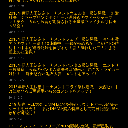
2016-12-08
2016年度新人王決定トーナメントウェルター級決勝戦 無敗
対決、グラップリングボクサーvs遅咲きのフィッシャーマ
ン！テクニカルな展開が期待される重量級ファイナルは長田
vs間宮！
2016-12-07
2016年新人王決定トーナメントフェザー級決勝戦 今年も激
アツのフェザー級！10連勝中、一條が極めるか、全戦全KO勝
利中の中本が連続記録を伸ばすか！新人離れした二人による
極上の決勝戦！
2016-12-06
2016年新人王決定トーナメントバンタム級決勝戦 エントリ
ー数最多、激戦のバンタム級決勝は“拳vsヒザ”のストライカー
対決！ 鎌田悠介vs黒石大資コメントをアップ！
2016-12-05
2016年新人王決定トーナメントフライ級決勝戦 大西ヒロト
vs箕輪ひろば両選手からのコメントをアップ！
2016-12-01
2.18 新宿FACE大会 DMM.Eにて好評のラウンドガール応援チ
ケットを発売！ またDMM.E購入特典として前日公開計量へ
参加が可能に！
2016-11-26
12.18 インフィニティリーグ2016優勝決定戦、最新星取表