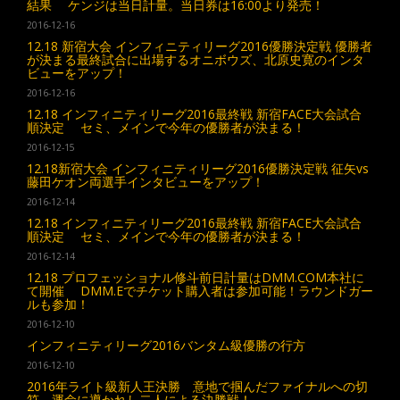
結果 ケンジは当日計量。当日券は16:00より発売！
2016-12-16
12.18 新宿大会 インフィニティリーグ2016優勝決定戦 優勝者
が決まる最終試合に出場するオニボウズ、北原史寛のインタ
ビューをアップ！
2016-12-16
12.18 インフィニティリーグ2016最終戦 新宿FACE大会試合
順決定 セミ、メインで今年の優勝者が決まる！
2016-12-15
12.18新宿大会 インフィニティリーグ2016優勝決定戦 征矢vs
藤田ケオン両選手インタビューをアップ！
2016-12-14
12.18 インフィニティリーグ2016最終戦 新宿FACE大会試合
順決定 セミ、メインで今年の優勝者が決まる！
2016-12-14
12.18 プロフェッショナル修斗前日計量はDMM.COM本社に
て開催 DMM.Eでチケット購入者は参加可能！ラウンドガー
ルも参加！
2016-12-10
インフィニティリーグ2016バンタム級優勝の行方
2016-12-10
2016年ライト級新人王決勝 意地で掴んだファイナルへの切
符。運命に導かれし二人による決勝戦！