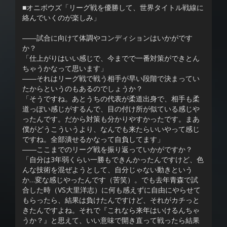
■オニボウズ「リーグ戦を優勝して、世界タイトル戦線に
絡んでいくのが楽しみ」
――試合に向けて体調やコンディションはいかがです
か？
「仕上がりはいい感じで、今までで一番対策ができとん
ちゃうかなって思います」
――それはリーグ戦で戦う相手が早い段階で決まってい
たからというのもあるのでしょうか？
「そうですね。あとうちの代表が柔道出身で、相手も柔
道っぽい感じがするんで、目の付け所が似ている感じや
ったんです。だから対策も分かりやすかったです。まあ
僕がどうこういうより、なんでも来たらいいやって感じ
ですね。全部潰せるかなって自負してます」
――ここまでのリーグ戦を振り返っていかがですか？
「自分は3年弱くらい一勝もできんかったんですけど、色
んな技術を混ぜようとして、自分じゃない動きという
か…変な感じやったんです（苦笑）。でも去年青森で試
合した時（VS大里洋志）に何も感えずに自由にやらせて
もらったら、結果は負けたんですけど、それがカチっと
きたんですよね。それで『これなら来年はいけるんちゃ
うか？』と思えて、いい意味で開き直って戦ったら結果