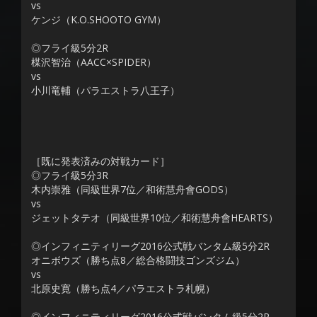
vs
ケンジ（K.O.SHOOTO GYM）
◎フライ級5分2R
楳沢智治（AACC×SPIDER）
vs
小川竜輔（パラエストラ八王子）
［既に発表済みの対戦カード］
◎フライ級5分3R
木内崇雅（同級世界7位／和術慧舟會GODS）
vs
ジェットタテオ（同級世界10位／和術慧舟會HEARTS）
◎インフィニティリーグ2016公式戦バンタム級5分2R
オニボウズ（勝ち点8／総合格闘技ゴンズジム）
vs
北原史寛（勝ち点4／パラエストラ札幌）
◎インフィニティリーグ2016公式戦バンタム級5分2R