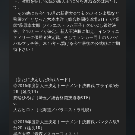
ト。激戦を征し“伝統の新人王”に名を連ねるのは果たし
て。
その他にも今年10月の新宿大会で初のメイン出場など
飛躍の年となった六本木洋（総合格闘技道場STF）が“業
師”萩原幸太郎（パラエストラ八王子）のいぶし銀対決
等、全10カードが決定。新人王決勝に加え、インフィニ
ティリーグ優勝者決定戦、そしてランカー同士のサバイ
バルマッチ等、2017年へ繋げる今年最後の公式戦にご期
待下さい！
［新たに決定した対戦カード］
◎2016年度新人王決定トーナメント決勝戦 フライ級5分
2R（延長1R）
箕輪ひろば（埼玉／総合格闘技道場STF）
vs
大西ヒロト（北海道／パラエストラ札幌）
◎2016年度新人王決定トーナメント決勝戦 バンタム級5
分2R（延長1R）
黒石大資（青森／スカーフィスト）