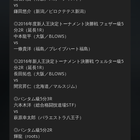
vs
鎌田悠介（新潟／ピロクテテス新潟）
◎2016年度新人王決定トーナメント決勝戦 フェザー級5
分2R（延長1R）
中本龍平（大阪／BLOWS）
vs
一條貴洋（福島／ブレイブハート福島）
◎2016年新人王決定トーナメント決勝戦 ウェルター級5
分2R（延長1R）
長田拓也（大阪／BLOWS）
vs
間宮昇仁（北海道／マルスジム）
◎バンタム級5分3R
六本木洋（総合格闘技道場STF）
vs
萩原幸太郎（パラエストラ八王子）
◎バンタム級5分2R
輝龍（roots）