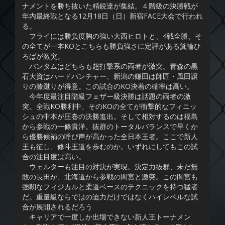
ナメントを勝ち抜いた精鋭達が集結。４階級の決勝戦が
年内最終戦となる12月18日（日）新宿FACE大会で行われ
る。
フライには勝負度胸の強い大西ヒロトと、4戦全勝、そ
の全てが一本KOとこちらも勝負強さに定評がある箕輪ひ
ろばが激突。
バンタムはどちらも超打撃系の両者が激突。青森の黒
石大資はハードパンチャー、新潟の鎌田は師匠・風田譲
りの膝蹴りが得意。この試合のKO決着の確率は高い。
今年度最注目階級フェザー級決勝は話題の両者の激
突。全戦KO勝利中、そのKOの全てが衝撃的なフィニッ
シュの中本が圧巻の決勝進出。そして相対するのは福島
から参戦の一條貴洋。抜群のトータルバランスで早くか
ら優勝候補の呼び声が高かった全日本王者。ここで新人
王も征し、修斗王道を歩むのか。いずれにしてもこの試
合の注目度は高い。
ウェルターも注目の対決が実現。決定力抜群、未だ無
敗の長田が、北海道から参戦の間宮と激突。この間宮も
強靭なフィジカルと柔道ベースのテクニックを持つ猛者
だ。重量級ならではの迫力だけではなくハイレベルな試
合が展開されるだろう
キャリアで一度しか出場できない新人王トーナメン