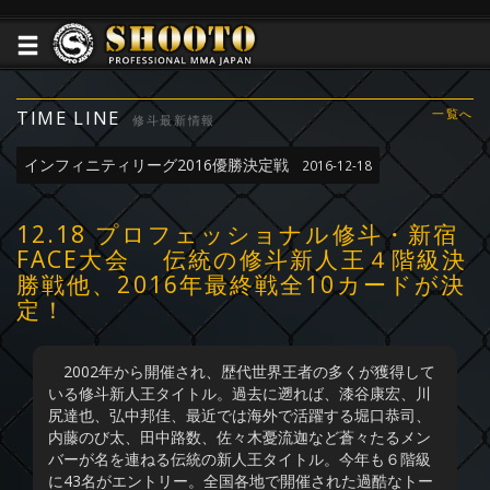
TIME LINE
一覧へ
修斗最新情報
インフィニティリーグ2016優勝決定戦
2016-12-18
12.18 プロフェッショナル修斗・新宿
FACE大会 伝統の修斗新人王４階級決
勝戦他、2016年最終戦全10カードが決
定！
2002年から開催され、歴代世界王者の多くが獲得して
いる修斗新人王タイトル。過去に遡れば、漆谷康宏、川
尻達也、弘中邦佳、最近では海外で活躍する堀口恭司、
内藤のび太、田中路数、佐々木憂流迦など蒼々たるメン
バーが名を連ねる伝統の新人王タイトル。今年も６階級
に43名がエントリー。全国各地で開催された過酷なトー