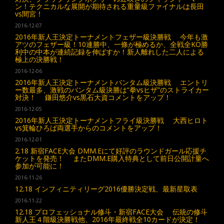
ン！テクニカルな展開が期待される重量級ファイナルは長田
vs間宮！
2016-12-07
2016年新人王決定トーナメントフェザー級決勝戦 今年も激
アツのフェザー級！10連勝中、一條が極めるか、全戦全KO勝
利中の中本が連続記録を伸ばすか！新人離れした二人による
極上の決勝戦！
2016-12-06
2016年新人王決定トーナメントバンタム級決勝戦 エントリ
ー数最多、激戦のバンタム級決勝は“拳vsヒザ”のストライカー
対決！ 鎌田悠介vs黒石大資コメントをアップ！
2016-12-05
2016年新人王決定トーナメントフライ級決勝戦 大西ヒロト
vs箕輪ひろば両選手からのコメントをアップ！
2016-12-01
2.18 新宿FACE大会 DMM.Eにて好評のラウンドガール応援チ
ケットを発売！ またDMM.E購入特典として前日公開計量へ
参加が可能に！
2016-11-26
12.18 インフィニティリーグ2016優勝決定戦、最新星取表
2016-11-22
12.18 プロフェッショナル修斗・新宿FACE大会 伝統の修斗
新人王４階級決勝戦他、2016年最終戦全10カードが決定！