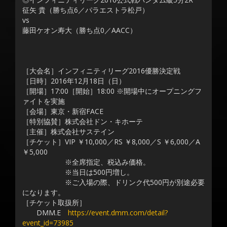
征矢 貴（勝ち点6／パラエストラ松戸）
vs
藤田ケオン寿大（勝ち点0／AACC）
［大会名］インフィニティリーグ2016優勝決定戦
［日時］2016年12月18日（日）
［開場］17:00［開始］18:00 ※開場中にオープニングフ
ァイトを実施
［会場］東京・新宿FACE
［特別協賛］株式会社ドン・キホーテ
［主催］株式会社サステイン
［チケット］VIP ￥10,000／RS ￥8,000／S ￥6,000／A
￥5,000
※全席指定、税込み価格。
※当日は500円増し。
※ご入場の際、ドリンク代500円が別途必要
になります。
［チケット取扱所］
DMM.E
https://event.dmm.com/detail?
event_id=73985