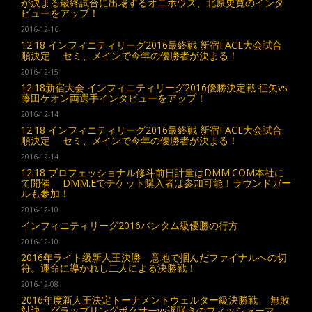
が決まる最終試合に出場するオニボウズ、北原史寛のインタ
ビューをアップ！
2016-12-16
12.18 インフィニティリーグ2016最終戦 新宿FACE大会試合
順決定 セミ、メインで今年の優勝者が決まる！
2016-12-15
12.18新宿大会 インフィニティリーグ2016優勝決定戦 征矢vs
藤田ケオン両選手インタビューをアップ！
2016-12-14
12.18 インフィニティリーグ2016最終戦 新宿FACE大会試合
順決定 セミ、メインで今年の優勝者が決まる！
2016-12-14
12.18 プロフェッショナル修斗前日計量はDMM.COM本社に
て開催 DMM.Eでチケット購入者は参加可能！ラウンドガー
ルも参加！
2016-12-10
インフィニティリーグ2016バンタム級優勝の行方
2016-12-10
2016年ライト級新人王決勝 意地で掴んだファイナルへの切
符。運命に導かれし二人による決勝戦！
2016-12-08
2016年度新人王決定トーナメントウェルター級決勝戦 無敗
対決、グラップリングボクサーvs遅咲きのフィッシャーマ