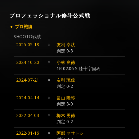
プロフェッショナル修斗公式戦
▼ プロ戦績
SHOOTO戦績
2025-05-18
×
友利 幸汰
判定 0-3
2024-10-20
×
小林 良徳
1R 02:06 S 膝十字固め
2024-07-21
×
友利 琉偉
判定 0-2
2024-04-14
×
畠山 隆称
判定 3-0
2022-04-03
×
梅木 勇徳
判定 0-2
2022-01-16
×
阿部 マサトシ