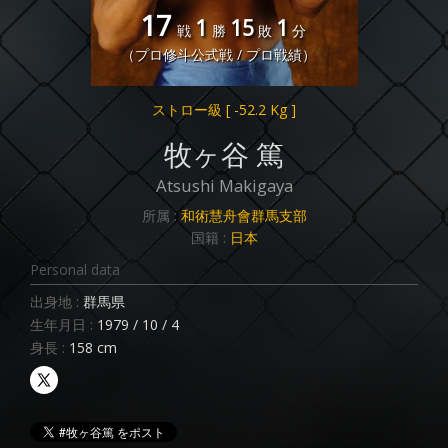
17
1
15
1
戦
勝
敗
分
（プロ修斗公式戦 / プロ戦績）
ストロー級
[ -52.2 Kg ]
牧ヶ谷 篤
Atsushi Makigaya
所属 :
和術慧舟會群馬支部
国籍 :
日本
Personal data
出身地 :
群馬県
生年月日 :
1979 / 10 / 4
身長 :
158 cm