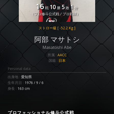
16
10
5
1
戦
勝
敗
分
（プロ修斗公式戦 / プロ戦績）
ストロー級
[ -52.2 Kg ]
阿部 マサトシ
Masatoshi Abe
所属 :
AACC
国籍 :
日本
Personal data
出身地 :
愛知県
生年月日 :
1976 / 9 / 6
身長 :
163 cm
プロフェッショナル修斗公式戦