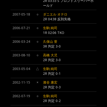
2R 03:33 S フロントスリーパーホ
ールド
2007-05-18
○
ダニエル オテロ
2R 04:38
反則失格
2006-07-21
○
生駒 純司
1R 02:06 TKO
2006-03-24
○
久保山 誉
3R 判定 3-0
2003-08-10
○
高橋 大児
2R 判定 3-0
2003-05-04
△
生駒 純司
2R 判定 0-1
2002-11-15
×
漆谷 康宏
2R 判定 0-3
2002-07-19
○
生駒 純司
2R 判定 0-2