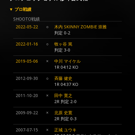
▼ プロ戦績
SHOOTO戦績
2022-05-22
○
木内 SKINNY ZOMBIE 崇雅
判定 0-2
2022-01-16
○
牧ヶ谷 篤
判定 3-0
2019-05-06
×
中川 マイケル
1R 04:12 KO
2012-09-30
○
斉藤 健史
1R 04:37 KO
2011-10-20
×
田中 寛之
2R 判定 2-0
2009-09-22
×
北原 史寛
2R 判定 0-3
2007-07-15
×
正城 ユウキ