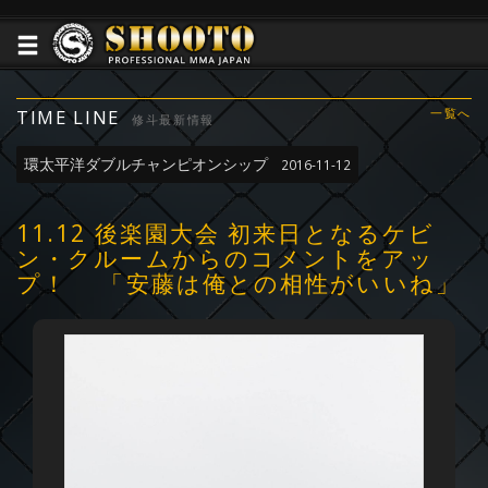
TIME LINE
一覧へ
修斗最新情報
環太平洋ダブルチャンピオンシップ
2016-11-12
11.12 後楽園大会 初来日となるケビ
ン・クルームからのコメントをアッ
プ！ 「安藤は俺との相性がいいね」