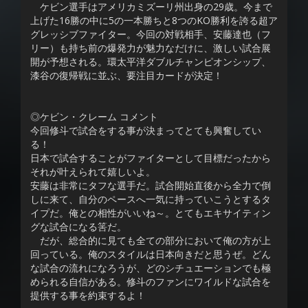
ケビン選手はアメリカミズーリ州出身の29歳。今まで
上げた16勝の中に5の一本勝ちと8つのKO勝利を誇る超ア
グレッシブファイター。今回の対戦相手、安藤達也（フ
リー）も持ち前の爆発力が魅力なだけに、激しい試合展
開が予想される。環太平洋ダブルチャンピオンシップ、
漆谷の復帰戦に並ぶ、要注目カードが決定！
◎ケビン・クレーム コメント
今回修斗で試合をする事が決まってとても興奮してい
る！
日本で試合することがファイターとして目標だったから
それが叶えられて嬉しいよ。
安藤は非常にタフな選手だ。試合開始直後から全力で倒
しに来て、自分のペースへ一気に持っていこうとするタ
イプだ。俺との相性がいいね～。とてもエキサイティン
グな試合になる筈だ。
だが、総合的に見ても全ての部分において俺の方が上
回っている。俺のスタイルは日本向きだと思うぜ。どん
な試合の流れになろうが、どのシチュエーションでも極
められる自信がある。修斗のファンにワイルドな試合を
提供する事を約束するよ！