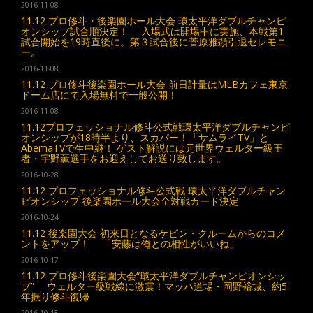
2016-11-08
11.12 プロ修斗・後楽園ホール大会 環太平洋ダブルチャンピ
オンシップ試合順決定！ 入場式は開場中に実施、本戦第1
試合開始を19時直後に。第３試合後に菅原雅顕引退セレモニ
ー。
2016-11-08
11.12 プロ修斗後楽園ホール大会 前日計量はMLBカフェ東京
ドーム店にて入場無料で一般公開！
2016-11-08
11.12プロフェッショナル修斗公式戦環太平洋ダブルチャンピ
オンシップが18時半より、スカパー！「サムライTV」と
AbemaTVで生中継！ ゲスト解説には元世界ウェルター級王
者・宇野薫選手をお迎えしてお送り致します。
2016-10-28
11.12 プロフェッショナル修斗公式戦 環太平洋ダブルチャン
ピオンシップ 後楽園ホール大会全対戦カード決定
2016-10-24
11.12 後楽園大会 初来日となるケビン・クルームからのコメ
ントをアップ！ 「安藤は俺との相性がいいね」
2016-10-17
11.12 プロ修斗後楽園大会“環太平洋ダブルチャンピオンシッ
プ” ウェルター級戦線に激震！マッハ道場・岡野裕城、約5
年振り修斗復帰
2016-10-15