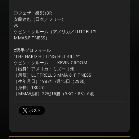
◎フェザー級5分3R
安藤達也（日本／フリー）
vs
ケビン・クルーム（アメリカ／LUTTELL'S
MMA&FITNESS）
□選手プロフィール
“THE HARD HITTING HILLBILLY”
ケビン・クルーム KEVIN CROOM
［出身］アメリカ・ミズーリ州
［所属］LUTTRELL'S MMA & FITNESS
［生年月日］1987年7月15日（29歳）
［身長］180cm
［MMA戦績］22戦16勝（5KO・8S）6敗