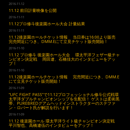
2016-11-12
11.12 前日計量映像を公開
2016-11-11
11.12プロ修斗後楽園ホール大会 計量結果
2016-11-11
11.12後楽園ホールチケット情報 当日券は16:00より販売
完売間近につき、DMM.Eにて立見チケット販売開始！
2016-11-10
11.12 プロ修斗 後楽園ホール大会 環太平洋フェザー級チャ
ンピオン決定戦 岡田遼、石橋佳大のインタビューをアッ
プ！
2016-11-10
11.12後楽園ホールチケット情報 完売間近につき、DMM.E
にて立見チケット販売開始！
2016-11-09
“UFC FIGHT PASS”で11.12プロフェッショナル修斗公式戦環
太平洋ダブルチャンピオンシップを生配信！ ゲストは柔術黒
帯、PUREBREDグアムヘッドインストラクターのステファ
ン・ロバート氏が解説を行います！
2016-11-09
11.12 後楽園ホール 環太平洋ライト級チャンピオン決定戦
平川智也、高橋遼伍のインタビューをアップ！