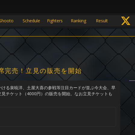
Shooto
Schedule
Fighters
Ranking
Result
報 全席完売！立見の販売を開始
かける泉暁洋、土屋大喜の参戦等注目カードが並ぶ今大会、早
見チケット（4000円）の販売を開始。なお立見チケットも
。