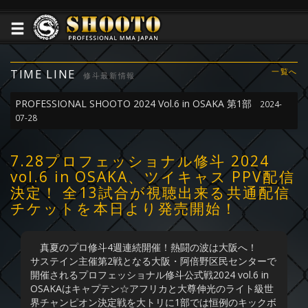
TIME LINE
一覧へ
修斗最新情報
PROFESSIONAL SHOOTO 2024 Vol.6 in OSAKA 第1部
2024-
07-28
7.28プロフェッショナル修斗 2024
vol.6 in OSAKA、ツイキャス PPV配信
決定！ 全13試合が視聴出来る共通配信
チケットを本日より発売開始！
真夏のプロ修斗4週連続開催！熱闘の波は大阪へ！
サステイン主催第2戦となる大阪・阿倍野区民センターで
開催されるプロフェッショナル修斗公式戦2024 vol.6 in
OSAKAはキャプテン☆アフリカと大尊伸光のライト級世
界チャンピオン決定戦を大トリに1部では恒例のキックボ