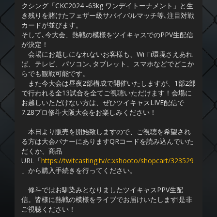
クシング「CKC2024 -63kg ワンデイトーナメント」と生
き残りを賭けたフェザー級サバイバルマッチ等､注目対戦
カードが並びます。
そして､今大会、熱戦の模様をツイキャスでのPPV生配信
が決定！
会場にお越しになれないお客様も、Wi-Fi環境さえあれ
ば、テレビ、パソコン､タブレット、スマホなどでどこか
らでも観戦可能です。
また今大会は昼夜2部構成で開催いたしますが、1部2部
で行われる全13試合を全てご視聴いただけます！会場に
お越しいただけない方は、ぜひツイキャスLIVE配信で
7.28プロ修斗大阪大会をお楽しみください！
本日より販売を開始致しますので、ご視聴を希望され
る方は大会バナーにありますQRコードを読み込んでいた
だくか、商品
URL「
https://twitcasting.tv/c:xshooto/shopcart/323529
」から購入手続きを行ってください。
修斗ではお馴染みとなりましたツイキャスPPV生配
信。皆様に熱戦の模様をライブでお届けいたします!是非
ご視聴ください！