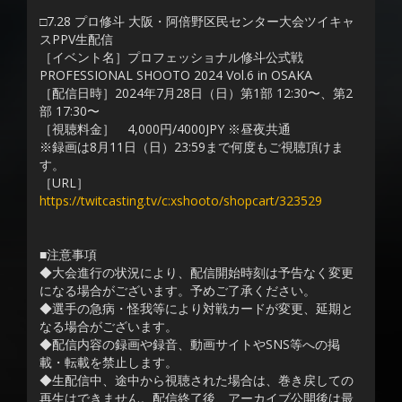
□7.28 プロ修斗 大阪・阿倍野区民センター大会ツイキャ
スPPV生配信
［イベント名］プロフェッショナル修斗公式戦
PROFESSIONAL SHOOTO 2024 Vol.6 in OSAKA
［配信日時］2024年7月28日（日）第1部 12:30〜、第2
部 17:30〜
［視聴料金］ 4,000円/4000JPY ※昼夜共通
※録画は8月11日（日）23:59まで何度もご視聴頂けま
す。
［URL］
https://twitcasting.tv/c:xshooto/shopcart/323529
■注意事項
◆大会進行の状況により、配信開始時刻は予告なく変更
になる場合がございます。予めご了承ください。
◆選手の急病・怪我等により対戦カードが変更、延期と
なる場合がございます。
◆配信内容の録画や録音、動画サイトやSNS等への掲
載・転載を禁止します。
◆生配信中、途中から視聴された場合は、巻き戻しての
再生はできません。配信終了後、アーカイブ公開後は最