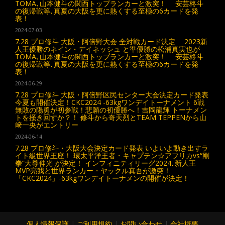
TOMA､山本健斗の関西トップランカーと激突！ 安芸柊斗
の復帰戦等､真夏の大阪を更に熱くする至極の6カードを発
表！
2024-07-03
7.28 プロ修斗 大阪・阿倍野大会 全対戦カード決定 2023新
人王優勝のネイン・デイネッシュ と準優勝の松浦真実也が
TOMA､山本健斗の関西トップランカーと激突！ 安芸柊斗
の復帰戦等､真夏の大阪を更に熱くする至極の6カードを発
表！
2024-06-29
7.28 プロ修斗 大阪・阿倍野区民センター大会決定カード発表
今夏も開催決定！CKC2024 -63kgワンデイトーナメント 6戦
無敗の陽勇が初参戦！悲願の初優勝へ！吉岡龍輝 トーナメン
トを掻き回すか？！ 修斗から奇天烈とTEAM TEPPENから山
﨑一央がエントリー
2024-06-14
7.28 プロ修斗・大阪大会決定カード発表 いよいよ動き出すラ
イト級世界王座！ 環太平洋王者・キャプテン☆アフリカvs“剛
拳”大尊伸光 が決定！ インフィニティリーグ2024､新人王
MVP亮我と世界ランカー・ヤックル真吾が激突！
「CKC2024」-63kgワンデイトーナメンの開催が決定！
個人情報保護
|
ご利用規約
|
お問い合わせ
|
会社概要