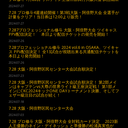
2024-07-27
7.28 プロ修斗4週連続開催！第3戦大阪・阿倍野大会 全選手が
計量をクリア！当日券は12:00より販売！
2024-07-27
7.287プロフェッショナル修斗 大阪・阿倍野大会 ツイキャス
PPV配信決定！ 本日より配信チケットの発売を開始！
2024-07-26
7.28プロフェッショナル修斗 2024 vol.6 in OSAKA、ツイキャ
ス PPV配信決定！ 全13試合が視聴出来る共通配信チケットを
本日より発売開始！
2024-07-26
7.28 大阪・阿倍野区民センター大会試合順決定！
2024-07-23
7.28 大阪・阿倍野区民センター大会試合順決定！ 第2部メイ
ンはキャプテンvs大尊の世界ライト級王座決定戦！ 第1部メ
インにCKC2024キックONE DAYトーナメント決勝、そしてフ
ェザー級注目の試合が続く！
2024-07-18
7.28 大阪・阿倍野区民センター大会
2024-07-03
7.28 プロ修斗 大阪・阿倍野大会 全対戦カード決定 2023新
人王優勝のネイン・デイネッシュ と準優勝の松浦真実也が