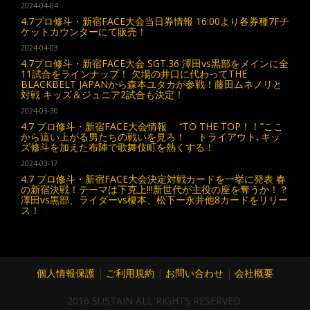
2024-04-04
4.7プロ修斗・新宿FACE大会当日券情報 16:00より各券種7Fチ
ケットカウンターにて販売！
2024-04-03
4.7プロ修斗・新宿FACE大会 SGT.36 澤田vs黒部をメインに全
11試合をラインナップ！ 欠場の井口に代わってTHE
BLACKBELT JAPANから森本ユタカが参戦！藤田ムネノリと
対戦 キッズ＆ジュニア2試合も決定！
2024-03-30
4.7 プロ修斗・新宿FACE大会情報 “TO THE TOP！！”ここ
から這い上がる男たちの戦いを見ろ！ トライアウト､キッ
ズ修斗を加えた布陣で歌舞伎町を熱くする！
2024-03-17
4.7 プロ修斗・新宿FACE大会決定対戦カードを一挙に発表 春
の新宿決戦！テーマは下克上!!!新世代が主役の座を奪うか！？
澤田vs黒部、ライダーvs榎本、松下ー永井他8カードをリリー
ス！
個人情報保護
|
ご利用規約
|
お問い合わせ
|
会社概要
2016 SUSTAIN ALL RIGHTS RESERVED.