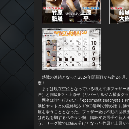
熱戦の連続となった2024年開幕戦から約2ヶ月
定！
まずは現在空位となっている環太平洋フェザー級
戸）と同級8位・上原平（リバーサルジム横浜グ
両者は昨年行われた「epsomsalt seacrystal
浜松ヤマトとの最終戦を1RKO勝利で締め括り､勝
座を争うこととなった。フェザー級は不動の世界王
は再起を期するベテラン勢、階級変更選手や新人
う。リーグ戦では痛み分けとなった竹原と上原が