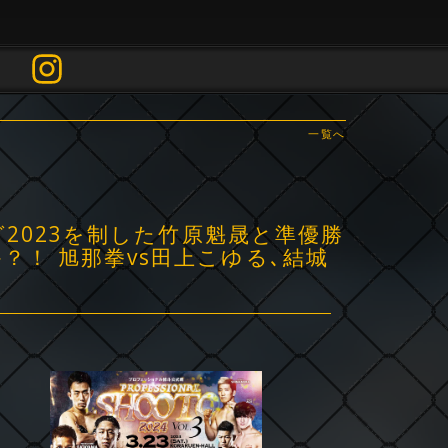
一覧へ
グ2023を制した竹原魁晟と準優勝
！ 旭那拳vs田上こゆる､結城