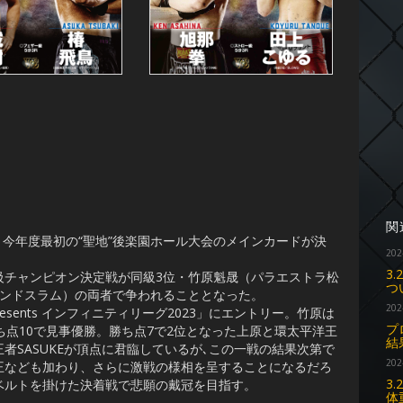
関
、今年度最初の“聖地”後楽園ホール大会のメインカードが決
202
3
チャンピオン決定戦が同級3位・竹原魁晟（パラエストラ松
つ
ランドスラム）の両者で争われることとなった。
202
s Presents インフィニティリーグ2023」にエントリー。竹原は
プ
ち点10で見事優勝。勝ち点7で2位となった上原と環太平洋王
結
者SASUKEが頂点に君臨しているが､この一戦の結果次第で
202
王なども加わり、さらに激戦の様相を呈することになるだろ
3
ベルトを掛けた決着戦で悲願の戴冠を目指す。
体