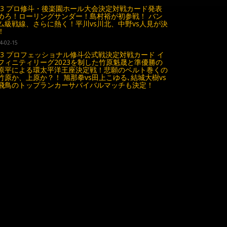
.23 プロ修斗・後楽園ホール大会決定対戦カード発表
めろ！ローリングサンダー！島村裕が初参戦！ バン
ム級戦線、さらに熱く！平川vs川北、中野vs人見が決
！
4-02-15
.23 プロフェッショナル修斗公式戦決定対戦カード イ
フィニティリーグ2023を制した竹原魁晟と準優勝の
原平による環太平洋王座決定戦！悲願のベルト巻くの
竹原か、上原か？！ 旭那拳vs田上こゆる､結城大樹vs
飛鳥のトップランカーサバイバルマッチも決定！