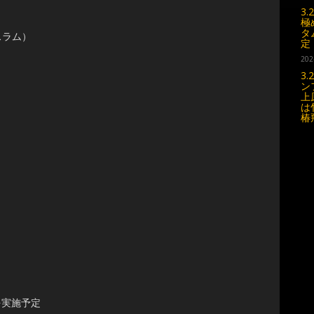
3
極
タ
スラム）
定
202
3
ン
上
は
椿
を実施予定