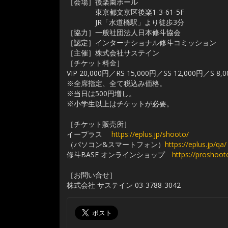
［会場］後楽園ホール
東京都文京区後楽1-3-61-5F
JR「水道橋駅」より徒歩3分
［協力］一般社団法人日本修斗協会
［認定］インターナショナル修斗コミッション
［主催］株式会社サステイン
［チケット料金］
VIP 20,000円／RS 15,000円／SS 12,000円／S 8,
※全席指定、全て税込み価格。
※当日は500円増し。
※小学生以上はチケットが必要。
［チケット販売所］
イープラス
https://eplus.jp/shooto/
（パソコン&スマートフォン）
https://eplus.jp/qa/
修斗BASE オンラインショップ
https://proshooto
［お問い合せ］
株式会社 サステイン 03-3788-3042