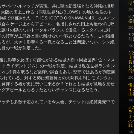
は
サバイバルマッチが実現。共に聖地初登場となる沖縄の旭那
202
と大阪の田上こゆる（同級世界5位/BLOWS）の地方在住のト
3
催された「THE SHOOTO OKINAWA Vol.9」のメイン
模
試合をケージ上からアピール。名指しされた田上も迷わずに呼
202
太譲りの隙のないトータルバランスで勝負するスタイルに対
3
ドの打撃が主武器と目の離せない一戦となるだろう。この階級
前
あるが、大きく影響する一戦となることは間違いない。シン絶
202
注目の一戦が決定した。
3
上
後に影響を及ぼす可能性がある結城大樹（同級世界1位・マス
負
・トライデントジム）の一戦が決定。結城は現在世界ランキン
し
9
ィンに不覚を取るなど歯痒い試合もあり､堅守ではあるが判定勝
求められている。対する椿は齋藤翼との大熱戦を制しモメンタム
202
を発揮する椿が更に勢いに乗るか？それとも結城が意地を見せ
優勝
イ
ッグアピールとなるまたとないチャンスになるだろう。
山
202
ッチも多数予定されている今大会、チケットは絶賛発売中で
3
ラ
オ
の
戦
202