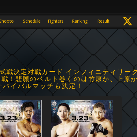
Shooto
Schedule
Fighters
Ranking
Result
公式戦決定対戦カード インフィニティリー
戦！悲願のベルト巻くのは竹原か、上原か？
サバイバルマッチも決定！