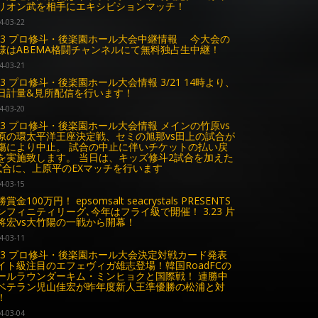
リオン武を相手にエキシビションマッチ！
4-03-22
.23 プロ修斗・後楽園ホール大会中継情報 今大会の
様はABEMA格闘チャンネルにて無料独占生中継！
4-03-21
.23 プロ修斗・後楽園ホール大会情報 3/21 14時より、
日計量&見所配信を行います！
4-03-20
.23 プロ修斗・後楽園ホール大会情報 メインの竹原vs
原の環太平洋王座決定戦、セミの旭那vs田上の試合が
傷により中止。 試合の中止に伴いチケットの払い戻
を実施致します。 当日は、キッズ修斗2試合を加えた
試合に、上原平のEXマッチを行います
4-03-15
賞金100万円！ epsomsalt seacrystals PRESENTS
ンフィニティリーグ､今年はフライ級で開催！ 3.23 片
将宏vs大竹陽の一戦から開幕！
4-03-11
.23 プロ修斗・後楽園ホール大会決定対戦カード発表
イト級注目のエフェヴィガ雄志登場！韓国RoadFCの
ールラウンダーキム・ミンヒョクと国際戦！ 連勝中
ベテラン児山佳宏が昨年度新人王準優勝の松浦と対
！
4-03-04