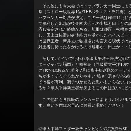
その他にも今大会ではトップランカー同士による
拳（ストロー級世界1位/THEパラエストラ沖縄）
ップランカー対決が決定。この一戦は昨年11月に沖縄で開
で勝利した旭那が後楽園大会への出場と田上との
応し決定された経緯がある。旭那は師匠・松根良
し、田上は抜群の身体能力を活かしたハイスピー
は世界王者・新井丈の独壇場とも言える現状では
対王者に待ったをかけるのは旭那か、田上か・・
そして､メインで行われる環太平洋王座決定戦の
タージャパン福岡）と椿飛鳥（同級環太平洋10位
グ1位ではあるが､昨年7月に修斗初参戦のオーデ
ちが多くそろそろわかりやすい“強さ”“恐さ”が
では椿が有利。調子づかせると思いもよらない力
るか？環太平洋新王者が決まるこの日は互いにビ
この他にも各階級のランカーによるサバイバルマ
す。良いお席はお早めにお買い求めください！
◎環太平洋フェザー級チャンピオン決定戦5分3R