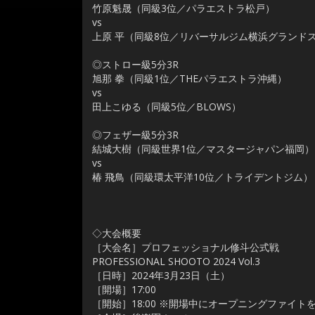
竹原魁晟（同級3位／パラエストラ松戸）
vs
上原 平（同級8位／リバーサルジム横浜グランド
◎ストロー級5分3R
旭那 拳（同級1位／THEパラエストラ沖縄）
vs
田上こゆる（同級5位／BLOWS）
◎フェザー級5分3R
結城大樹（同級世界1位／マスタージャパン福岡）
vs
椿 飛鳥（同級環太平洋10位／トライデントジム）
◇大会概要
［大会名］プロフェッショナル修斗公式戦
PROFESSIONAL SHOOTO 2024 Vol.3
［日時］2024年3月23日（土）
［開場］17:00
［開始］18:00 ※開場中にオープニングファイト