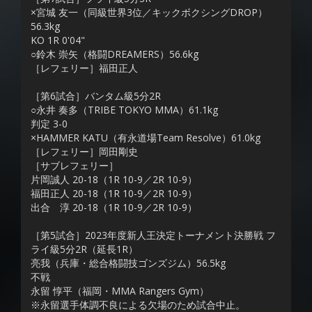
×宮城 友一（同級世界3位／キックボクシングDROP）
56.3kg
KO 1R 0'04"
○鈴木 崇矢（格闘DREAMERS）56.6kg
［レフェリー］福田正人
［第6試合］バンタム級5分2R
○永井 奏多（TRIBE TOKYO MMA）61.1kg
判定 3-0
×HAMMER KATU（有永道場Team Resolve）61.0kg
［レフェリー］岡田剛史
［サブレフェリー］
片岡誠人 20-18（1R 10-9／2R 10-9）
福田正人 20-18（1R 10-9／2R 10-9）
出合 淳 20-18（1R 10-9／2R 10-9）
［第5試合］2023年度新人王決定トーナメント決勝戦 フ
ライ級5分2R（延長1R）
亮我（兵庫・総合格闘技ゴンズジム）56.5kg
不戦
永留 惇平（福岡・MMA Rangers Gym）
※永留選手体調不良による欠場のため試合中止。