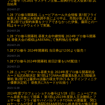
プロ修斗 1月28日 サステイン主催二部興行竹芝大会第1部 試
合結果
2024-01-27
1.28 プロ修斗開幕戦 ニューピアホール大会情報 第1部フライ
級新人王決勝は永留体調不良により中止、亮我が新人王に ま
た第2部では契約体重をクリアできなかった伊集、藤田との一
戦はキャッチウェイトで実施。
2024-01-26
1.28 プロ修斗開幕戦 昼夜大会中継情報 2024年プロ修斗開幕
戦 昼夜大会の模様はABEMAにて無料独占生中継！
2024-01-26
1.28プロ修斗 2024年開幕戦 当日券は12:00より販売！
2024-01-26
1.28プロ修斗2024年開幕戦 前日計量をLIVE配信！
2024-01-23
1.28 ニューピアホール昼夜大会 2024年度プロ修斗開幕戦全
カード&試合順決定 第1部はTOMAvs齋藤翼&新人王5階級決
勝戦 第2部では藤井vs須藤の環太平洋CS & 女子インフィニテ
ィ優勝決定戦！ 昼夜共に9カードが出揃う！
2023-12-30
2024年度プロフェッショナル修斗は1/28（日）ニューピアホ
ール昼夜大会にて開幕！ 第1部は2023年度新人王決勝戦とフ
ェザー級・フライ級サバイバルマッチTOMA vs齋藤翼、関口
vsヤックルが決定！ 格闘DREAMERSから鈴木崇矢が修斗初参