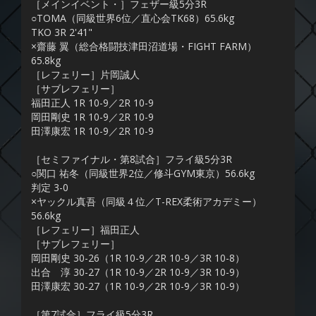
［メインイベント・］フェザー級5分3R
○TOMA（同級世界6位／直心会TK68）65.6kg
TKO 3R 2'41"
×齋藤 翼（総合格闘技津田沼道場・FIGHT FARM）
65.8kg
［レフェリー］片岡誠人
［サブレフェリー］
福田正人 1R 10-9／2R 10-9
岡田剛史 1R 10-9／2R 10-9
田澤康宏 1R 10-9／2R 10-9
［セミファイナル・第8試合］フライ級5分3R
○関口 祐冬（同級世界2位／修斗GYM東京）56.6kg
判定 3-0
×ヤックル真吾（同級４位／T-REX柔術アカデミー）
56.6kg
［レフェリー］福田正人
［サブレフェリー］
岡田剛史 30-26（1R 10-9／2R 10-9／3R 10-8）
出合 淳 30-27（1R 10-9／2R 10-9／3R 10-9）
田澤康宏 30-27（1R 10-9／2R 10-9／3R 10-9）
［第7試合］フライ級5分3R