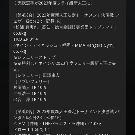
※亮我選手が2023年度フライ級新人王に。
［第4試合］2023年度新人王決定トーナメント決勝戦 フ
ェザー級5分2R（延長1R）
×松浦 真実也（高知・総合格闘技実業団トップティア）
65.8kg
TKO 2R 0'14"
○ネイン・ディネッシュ（福岡・MMA Rangers Gym）
65.7kg
※レフェリーストップ
※※勝利したネインが2023年度フェザー級新人王に決
定。
［レフェリー］田澤康宏
［サブレフェリー］
片岡誠人 1R 10-9
二瓶浩一 1R 10-9
出合 淳 1R 10-9
［第3試合］2023年度新人王決定トーナメント決勝戦 バ
ンタム級5分2R（延長1R）
△JAM（沖縄・THEパラエストラ沖縄）61.0kg
ドロー 1-1 延長 1-2