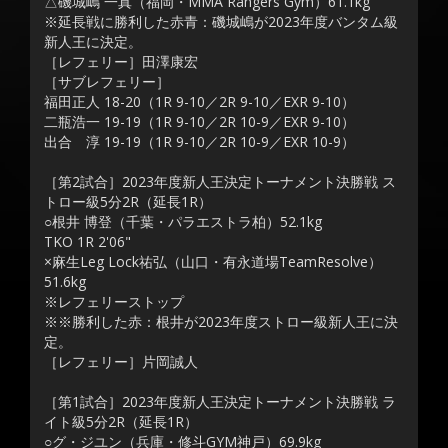
△磯城嶋 一真（福岡・MMA Rangers Gym）61.1kg
※延長戦に勝利した赤青：磯城嶋が2023年度バンタム級
新人王に決定。
［レフェリー］田澤康宏
［サブレフェリー］
福田正人 18-20（1R 9-10／2R 9-10／EXR 9-10）
二瓶浩一 19-19（1R 9-10／2R 10-9／EXR 9-10）
出合 淳 19-19（1R 9-10／2R 10-9／EXR 10-9）
［第2試合］2023年度新人王決定トーナメント決勝戦 ス
トロー級5分2R（延長1R）
○根井 博登（千葉・パラエストラ柏）52.1kg
TKO 1R 2'06"
×麻生Leg Lock祐弘（山口・有永道場TeamResolve）
51.6kg
※レフェリーストップ
※※勝利した赤：根井が2023年度ストロー級新人王に決
定。
［レフェリー］片岡誠人
［第1試合］2023年度新人王決定トーナメント決勝戦 ラ
イト級5分2R（延長1R）
○グ・ジユン（兵庫・修斗GYM神戸）69.9kg