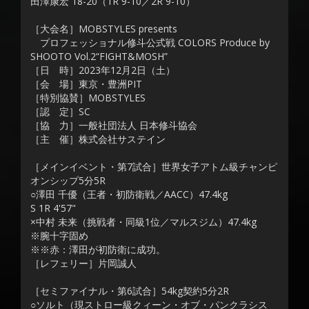
田澤康宏 18-20（1R 9-10／2R 9-10）
［大会名］MOBSTYLES presents
プロフェッショナル修斗公式戦 COLORS Produce by
SHOOTO Vol.2“FIGHT&MOSH”
［日 時］2023年12月2日（土）
［会 場］東京・豊洲PIT
［特別協賛］MOBSTYLES
［認 定］SC
［協 力］一般社団法人 日本修斗協会
［主 催］株式会社サステイン
［メインイベント・第7試合］世界女子アトム級チャンピ
オンシップ5分5R
○澤田 千優（王者・初防衛戦／AACC）47.4kg
S 1R 4'57"
×中村 未来（挑戦者・同級1位／マルスジム）47.4kg
※腕十字固め
※※赤：澤田が初防衛に成功。
［レフェリー］片岡誠人
［セミファイナル・第6試合］54kg契約5分2R
○ソルト（現ストロー級クィーン・オブ・パンクラシス