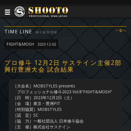
TIME LINE
一覧へ
修斗最新情報
FIGHT&MOSH
2023-12-02
プロ修斗 12月2日 サステイン主催2部
興行豊洲大会 試合結果
［大会名］MOBSTYLES presents
プロフェッショナル修斗2023 Vol.8“FIGHT&MOSH”
［日 時］2023年12月2日（土）
［会 場］東京・豊洲PIT
［特別協賛］MOBSTYLES
［認 定］SC
［協 力］一般社団法人 日本修斗協会
［主 催］株式会社サステイン