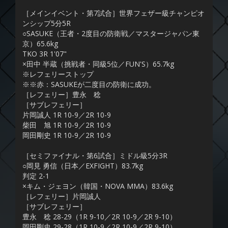
［メインイベント・第7試合］世界フェザー級チャンピオ
ンシップ5分5R
○SASUKE（王者・2度目の防衛戦／マスタージャパン東
京）65.6kg
TKO 3R 1'07"
×田中 半蔵（挑戦者・同級5位／FUN'S）65.7kg
※レフェリーストップ
※※赤：SASUKEが二度目の防衛に成功。
［レフェリー］豊永 稔
［サブレフェリー］
片岡誠人 1R 10-9／2R 10-9
柴田 旭 1R 10-9／2R 10-9
岡田剛史 1R 10-9／2R 10-9
［セミファイナル・第6試合］ミドル級5分3R
○岡見 勇信（日本／EXFIGHT）83.7kg
判定 2-1
×キム・ジェヨン（韓国・NOVA MMA）83.6kg
［レフェリー］片岡誠人
［サブレフェリー］
豊永 稔 28-29（1R 9-10／2R 10-9／2R 9-10）
岡田剛史 29-28（1R 10-9／2R 10-9／2R 9-10）