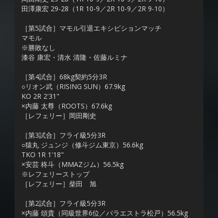
田澤康宏 29-28（1R 10-9／2R 10-9／2R 9-10）
［第5試合］マモル引退エキシビションマッチ
マモル
※勝敗なし
漆谷 康宏・清水 清隆・佐藤ルミナ
［第4試合］68kg契約5分3R
○リオン武（RISING SUN）67.9kg
KO 2R 2'31"
×内藤 太尊（ROOTS）67.6kg
［レフェリー］岡田剛史
［第3試合］フライ級5分3R
○猿丸 ジュンジ（修斗ジム東京）56.6kg
TKO 1R 1'18"
×安芸 柊斗（MMAZジム）56.5kg
※レフェリーストップ
［レフェリー］柴田 旭
［第2試合］フライ級5分3R
×内藤 頌貴（同級世界6位／パラエストラ松戸）56.5kg