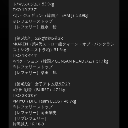
ト/マルスジム）53.9kg
TKO 1R 2'37"
×ホ・ジュギョン（韓国／TEAM J）53.9kg
※レフェリーストップ
［レフェリー］豊永 稔
［第5試合］52kg契約5分3R
○KAREN（第4代ストロー級クィーン・オブ・パンクラシ
スト/パラエストラ柏）51.6kg
TKO 1R 4'44"
×パク・ソヨン（韓国／GUNSAN ROADジム）51.1kg
※レフェリーストップ
［レフェリー］柴田 旭
［第4試合］女子アトム級5分2R
○平田 彩音（BURST）47.1kg
TKO 2R 3'09"
×MIYU（DFC Team LEOS）46.7kg
※レフェリーストップ
［レフェリー］岡田剛史
［サブレフェリー］
片岡誠人 1R 10-9