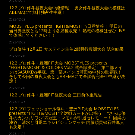
2023-12-02
12.2 プロ修斗昼夜大会中継情報 男女修斗昼夜大会の模様は
ABEMAにて無料独占生中継！
2023-12-02
MOBSTYLES presents FIGHT&MOSH 当日券情報！ 明日の
当日券昼夜とも12時より各席種販売！ 熱戦の模様はぜひLIVE
で体感してください！！
2023-12-02
プロ修斗 12月2日 サステイン主催2部興行豊洲大会 試合結果
2023-11-30
12.2 プロ修斗・豊洲PIT大会 MOBSTYLES presents
“FIGHT&MOSH” & COLORS Vol.2 試合順決定！ 第二部メイ
ンはSASUKEvs半蔵、第一部メインは澤田vs中村の世界戦！
そして今回の昼夜大会ともABEMAにて全試合完全生中継が決
定！
2023-11-30
12.2 プロ修斗・豊洲PIT昼夜大会 三日前体重報告
2023-11-27
12.2 プロフェッショナル修斗・豊洲PIT大会 MOBSTYLES
presents “FIGHT&MOSH ”全対戦カードが出揃う！ “さらば修
斗のカンムリワシ”四冠王・マモルが引退セレモニー！ 因縁の
漆谷、清水と引退エキシビションマッチ 内藤頌貴vs石井逸人
も決定！
2023-11-02