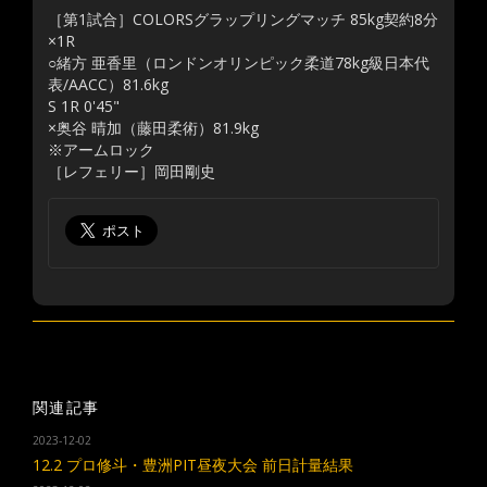
［第1試合］COLORSグラップリングマッチ 85kg契約8分
×1R
○緒方 亜香里（ロンドンオリンピック柔道78kg級日本代
表/AACC）81.6kg
S 1R 0'45"
×奥谷 晴加（藤田柔術）81.9kg
※アームロック
［レフェリー］岡田剛史
関連記事
2023-12-02
12.2 プロ修斗・豊洲PIT昼夜大会 前日計量結果