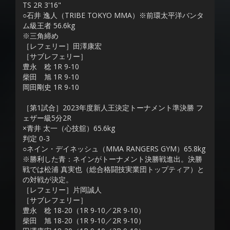
TS 2R 3'16"
○石井 逸人（TRIBE TOKYO MMA）※前環太平洋バンタ
ム級王者 56.6kg
※三角締め
［レフェリー］田澤康宏
［サブレフェリー］
豊永 稔 1R 9-10
柴田 旭 1R 9-10
岡田剛史 1R 9-10
［第1試合］2023年度新人王決定トーナメント準決勝 フ
ェザー級5分2R
×青井 太一（心技舘）65.6kg
判定 0-3
○ネイン・デイネッシュ（MMA RANGERS GYM）65.8kg
※勝利した青：ネインがトーナメント決勝戦進出。決勝
戦では松浦 真実也（総合格闘技実業団トップティア）と
の対戦が決定。
［レフェリー］片岡誠人
［サブレフェリー］
豊永 稔 18-20（1R 9-10／2R 9-10）
柴田 旭 18-20（1R 9-10／2R 9-10）