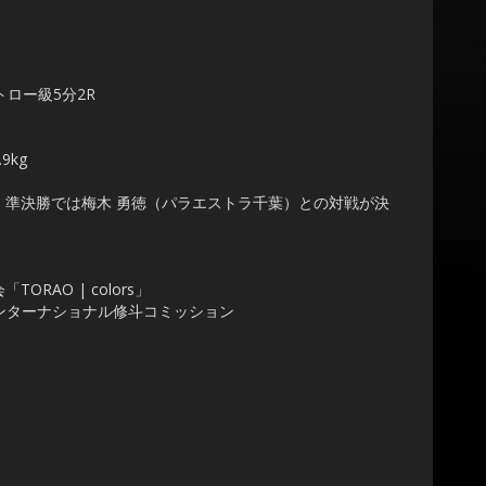
トロー級5分2R
9kg
。準決勝では梅木 勇徳（パラエストラ千葉）との対戦が決
AO | colors」
定］インターナショナル修斗コミッション