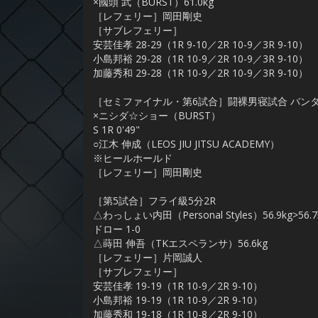
×國頭 武（BURST）61.0kg
［レフェリー］岡田剛史
［サブレフェリー］
安芸佳孝 28-29（1R 9-10／2R 10-9／3R 9-10）
小島邦裕 29-28（1R 10-9／2R 10-9／3R 9-10）
加藤秀和 29-28（1R 10-9／2R 10-9／3R 9-10）
［セミファイナル・第6試合］闘裸男寝試合 バンタ
×ニシダ☆ショー（BURST）
S 1R 0'49"
○江木 伸成（LEOS JIU JITSU ACADEMY）
※ヒールホールド
［レフェリー］岡田剛史
［第5試合］フライ級5分2R
△わっしょい内田（Personal Styles）56.9kg>56.7
ドロー 1-0
△蒔田 伸吾（TKエスペランサ）56.6kg
［レフェリー］片岡誠人
［サブレフェリー］
安芸佳孝 19-19（1R 10-9／2R 9-10）
小島邦裕 19-19（1R 10-9／2R 9-10）
加藤秀和 19-18（1R 10-8／2R 9-10）