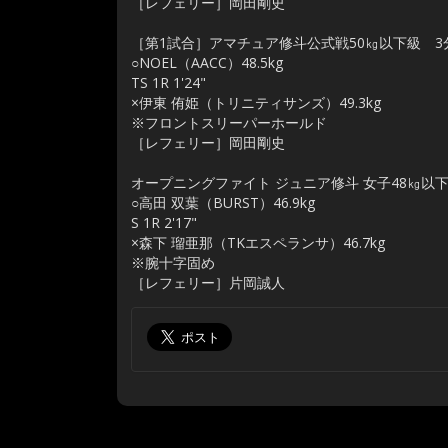
［レフェリー］岡田剛史
［第1試合］アマチュア修斗公式戦50㎏以下級 3
○NOEL（AACC）48.5kg
TS 1R 1'24"
×伊東 侑姫（トリニティサンズ）49.3kg
※フロントスリーパーホールド
［レフェリー］岡田剛史
オープニングファイト ジュニア修斗 女子48㎏以下級
○高田 双葉（BURST）46.9kg
S 1R 2'17"
×森下 瑠亜那（TKエスペランサ）46.7kg
※腕十字固め
［レフェリー］片岡誠人