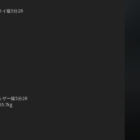
ライ級5分2R
ェザー級5分2R
.7kg
。