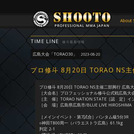
About 
TIME LINE
修斗最新情報
広島大会「TORAO30」
2023-08-20
プロ修斗 8月20日 TORAO N
プロ修斗 8月20日 TORAO NS主催二部興行 広島
［大会名］プロフェッショナル修斗公式戦広島大会「
［主 催］TORAO NATION STATE［認 
［会 場］広島県広島市/BLUE LIVE HIROSHIMA
［メインイベント・第7試合］バンタム級5分3R
○神田T800周一（パラエストラ広島）61.1kg
判定 2-1