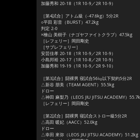
加藤秀和 20-18（1R 10-9／2R 10-9）
［第4試合］アトム級（-47.6kg）5分2R
○平田 彩音（BURST）47.2kg
判定 2-0
×檜山 美樹子（ナゴヤファイトクラブ）47.5kg
［レフェリー］岡田剛史
［サブレフェリー］
安芸佳孝 20-18（1R 10-9／2R 10-9）
小島邦裕 20-17（1R 10-8／2R 10-9）
加藤秀和 19-19（1R 10-9／2R 9-10）
［第3試合］闘裸男 寝試合56㎏以下契約5分2R
△新谷 朋美（TEAM AGENT）55.5kg
ドロー
△神田 麻梨乃（LEOS JIU JITSU ACADEMY）55.7k
［レフェリー］岡田剛史
［第2試合］闘裸男 寝試合ストロー級5分2R
△高田 暖妃（AACC）52.0kg
ドロー
△幸田 來弥（LEOS JIU JITSU ACADEMY）51.2kg