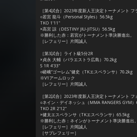
［第4試合］2023年度新人王決定トーナメント フ
○若宮 龍斗（Personal Styles）56.5kg
TKO 1'11"
×高宮 諒（DESTINY JIU-JITSU）56.5kg
※勝利した赤：若宮がトーナメント準決勝進出。
［レフェリー］片岡誠人
［第3試合］ライト級5分2R
×貞永 大輔（パラエストラ広島）70.2kg
S 1R 4'33"
○嵯峨”ゴーレム”健史（TKエスペランサ）70.2kg
※V1アームロック
［レフェリー］片岡誠人
［第2試合］2023年度新人王決定トーナメント フ
○ネイン・デイネッシュ（MMA RANGERS GYM）65
TKO 2R 2'12"
×健太エスペランサ（TKエスペランサ）65.5kg
※勝利した赤：ネインがトーナメント準決勝進出
［レフェリー］片岡誠人
［サブレフェリー］