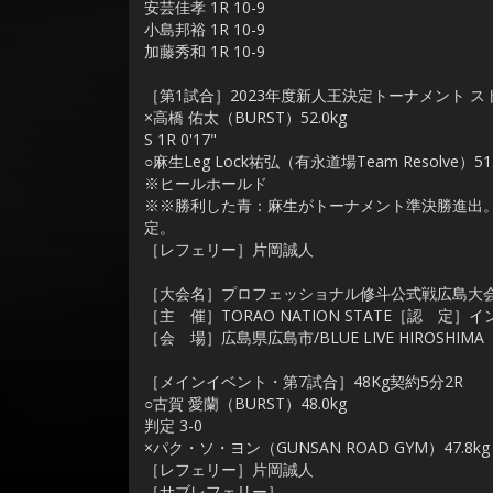
安芸佳孝 1R 10-9
小島邦裕 1R 10-9
加藤秀和 1R 10-9
［第1試合］2023年度新人王決定トーナメント ス
×高橋 佑太（BURST）52.0kg
S 1R 0'17"
○麻生Leg Lock祐弘（有永道場Team Resolve）51.
※ヒールホールド
※※勝利した青：麻生がトーナメント準決勝進出
定。
［レフェリー］片岡誠人
［大会名］プロフェッショナル修斗公式戦広島大会「TOR
［主 催］TORAO NATION STATE［認 
［会 場］広島県広島市/BLUE LIVE HIROSHIMA
［メインイベント・第7試合］48Kg契約5分2R
○古賀 愛蘭（BURST）48.0kg
判定 3-0
×パク・ソ・ヨン（GUNSAN ROAD GYM）47.8kg
［レフェリー］片岡誠人
［サブレフェリー］