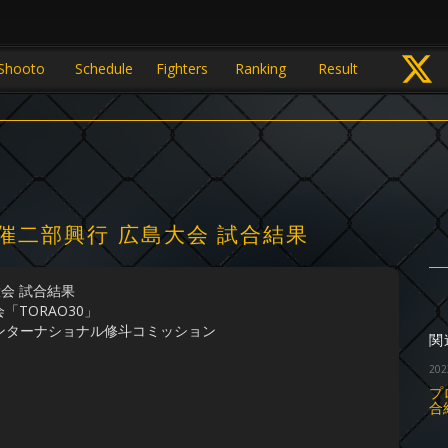
Shooto
Schedule
Fighters
Ranking
Result
S主催二部興行 広島大会 試合結果
大会 試合結果
TORAO30」
定］インターナショナル修斗コミッション
関
202
プ
合