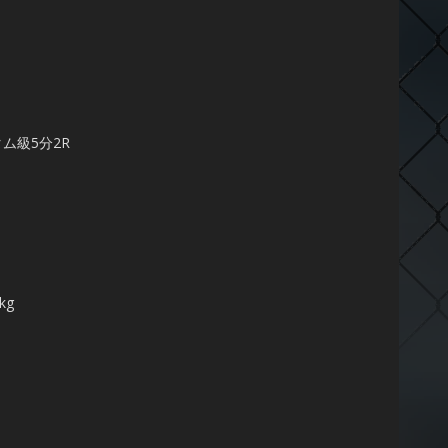
ム級5分2R
kg