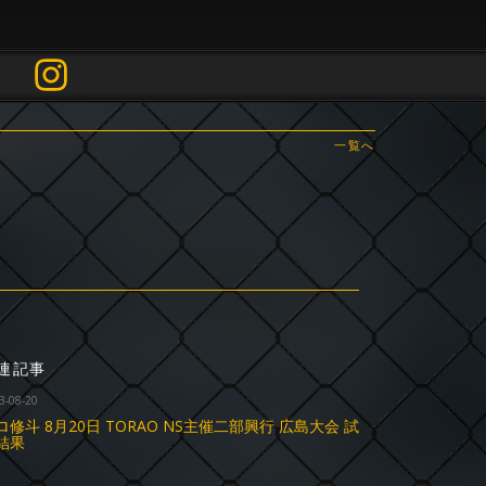
一覧へ
連記事
3-08-20
ロ修斗 8月20日 TORAO NS主催二部興行 広島大会 試
結果