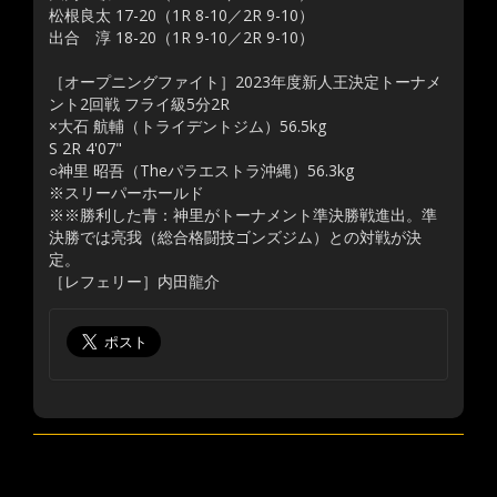
松根良太 17-20（1R 8-10／2R 9-10）
出合 淳 18-20（1R 9-10／2R 9-10）
［オープニングファイト］2023年度新人王決定トーナメ
ント2回戦 フライ級5分2R
×大石 航輔（トライデントジム）56.5kg
S 2R 4'07"
○神里 昭吾（Theパラエストラ沖縄）56.3kg
※スリーパーホールド
※※勝利した青：神里がトーナメント準決勝戦進出。準
決勝では亮我（総合格闘技ゴンズジム）との対戦が決
定。
［レフェリー］内田龍介