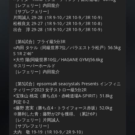
［レフェリー］内田龍介
［サブレフェリー］
片岡誠人 29-28（1R 9-10／2R 10-9／3R 10-9）
松根良太 29-27（1R 9-10／2R 10-9／3R 10-8）
出合 淳 29-28（1R 9-10／2R 10-9／3R 10-9）
［第6試合］フライ級5分3R
○内田 タケル（同級世界7位／パラエストラ松戸）56.5kg
S 1R 2'46"
×大竹 陽(同級世界10位／HAGANE GYM)56.6kg
※スリーパーホールド
［レフェリー］内田龍介
［第5試合］epsomsalt seacrystals Presents インフィニ
ティリーグ2023 女子ストロー級5分2R
×宝珠山 桃花（勝ち点6・赤崎道場A-SPIRIT）51.8kg
判定 0-2
○藤野 恵実（勝ち点4・トライフォース赤坂）52.0kg
※勝利した青：藤野が2Pを獲得。（累計6P）
［レフェリー］片岡誠人
［サブレフェリー］
大内 敬 19-19（1R 10-9／2R 9-10）