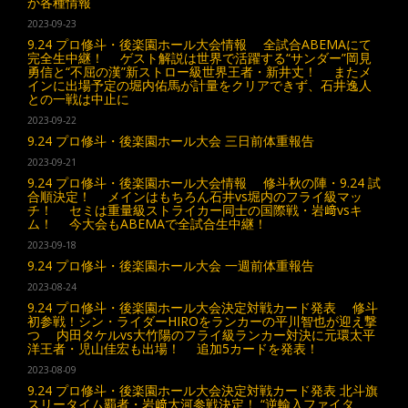
か各種情報
2023-09-23
9.24 プロ修斗・後楽園ホール大会情報 全試合ABEMAにて
完全生中継！ ゲスト解説は世界で活躍する“サンダー”岡見
勇信と“不屈の漢”新ストロー級世界王者・新井丈！ またメ
インに出場予定の堀内佑馬が計量をクリアできず、石井逸人
との一戦は中止に
2023-09-22
9.24 プロ修斗・後楽園ホール大会 三日前体重報告
2023-09-21
9.24 プロ修斗・後楽園ホール大会情報 修斗秋の陣・9.24 試
合順決定！ メインはもちろん石井vs堀内のフライ級マッ
チ！ セミは重量級ストライカー同士の国際戦・岩﨑vsキ
ム！ 今大会もABEMAで全試合生中継！
2023-09-18
9.24 プロ修斗・後楽園ホール大会 一週前体重報告
2023-08-24
9.24 プロ修斗・後楽園ホール大会決定対戦カード発表 修斗
初参戦！シン・ライダーHIROをランカーの平川智也が迎え撃
つ 内田タケルvs大竹陽のフライ級ランカー対決に元環太平
洋王者・児山佳宏も出場！ 追加5カードを発表！
2023-08-09
9.24 プロ修斗・後楽園ホール大会決定対戦カード発表 北斗旗
スリータイム覇者・岩﨑大河参戦決定！ “逆輸入ファイタ