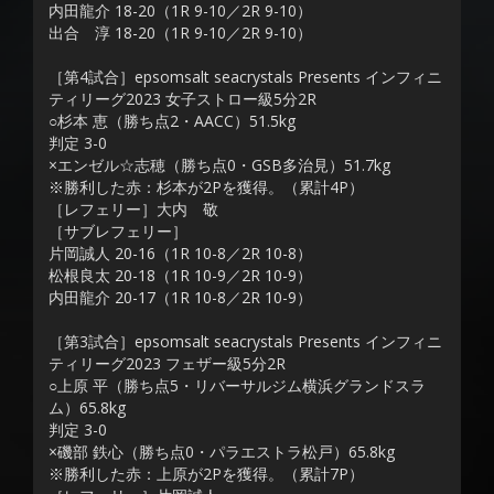
内田龍介 18-20（1R 9-10／2R 9-10）
出合 淳 18-20（1R 9-10／2R 9-10）
［第4試合］epsomsalt seacrystals Presents インフィニ
ティリーグ2023 女子ストロー級5分2R
○杉本 恵（勝ち点2・AACC）51.5kg
判定 3-0
×エンゼル☆志穂（勝ち点0・GSB多治見）51.7kg
※勝利した赤：杉本が2Pを獲得。（累計4P）
［レフェリー］大内 敬
［サブレフェリー］
片岡誠人 20-16（1R 10-8／2R 10-8）
松根良太 20-18（1R 10-9／2R 10-9）
内田龍介 20-17（1R 10-8／2R 10-9）
［第3試合］epsomsalt seacrystals Presents インフィニ
ティリーグ2023 フェザー級5分2R
○上原 平（勝ち点5・リバーサルジム横浜グランドスラ
ム）65.8kg
判定 3-0
×磯部 鉄心（勝ち点0・パラエストラ松戸）65.8kg
※勝利した赤：上原が2Pを獲得。（累計7P）