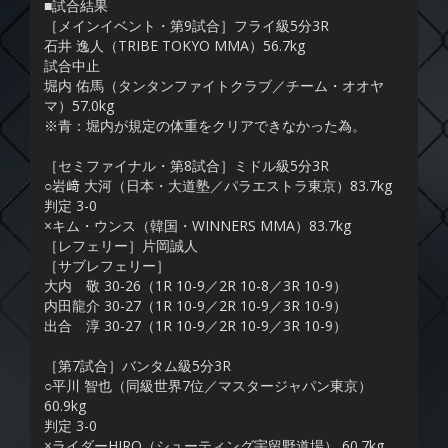
■試合結果
［メインイベント・第9試合］フライ級5分3R
石井 逸人（TRIBE TOKYO MMA）56.7kg
試合中止
堀内 佑馬（タンタンファイトクラブ／チーム・オオヤ
マ）57.0kg
※青：堀内が規定の体重をクリアできなかった為。
［セミファイナル・第8試合］ミドル級5分3R
○岩﨑 大河（日本・大道塾／パラエストラ東京）83.7kg
判定 3-0
×キム・ウンス（韓国・WINNERS MMA）83.7kg
［レフェリー］片岡誠人
［サブレフェリー］
大内 敬 30-26（1R 10-9／2R 10-8／3R 10-9）
内田龍介 30-27（1R 10-9／2R 10-9／3R 10-9）
出合 淳 30-27（1R 10-9／2R 10-9／3R 10-9）
［第7試合］バンタム級5分3R
○平川 智也（同級世界7位／マスタージャパン東京）
60.9kg
判定 3-0
×ライダーHIRO（シューティング宇留野道場） 60.7kg