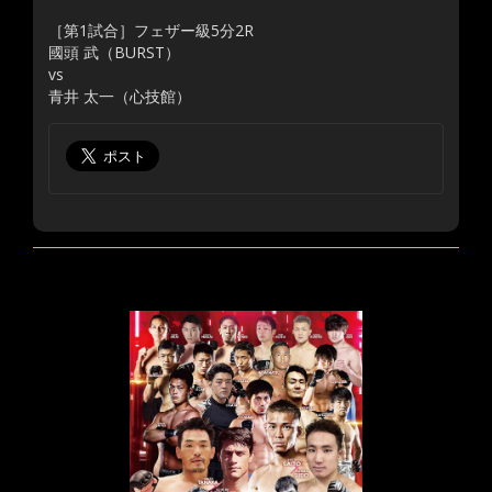
［第1試合］フェザー級5分2R
國頭 武（BURST）
vs
青井 太一（心技館）