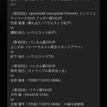
ム）
［第5試合］epsomsalt seacrystals Presents インフィニ
ティリーグ2023 フェザー級5分2R
竹原 魁晟（勝ち点1／パラエストラ松戸）
vs
磯部 鉄心（パラエストラ松戸）
［第4試合］バンタム級5分2R
よしずみ（リバーサルジム東京スタンドアウト）
vs
松下 祐介（パラエストラTB）
［第3試合］バンタム級5分2R
新井 拓巳（ストライプル新百合ヶ丘）
vs
永井 奏多（TRIBE TOKYO MMA）
［第2試合］フライ級5分2R
大竹 陽（HAGANE GYM）
vs
古賀 優平（TRIBE TOKYO MMA） ※修斗初参戦