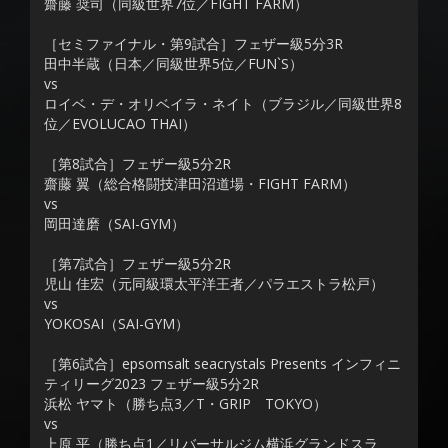
齋藤 奨司（同級世界7位／FIGHT FARM）
［セミファイナル・第9試合］フェザー級5分3R
田中半蔵（日本／同級世界5位／FUN`S）
vs
ロイベ・デ・オリベイラ・ネイト（ブラジル／同級世界8
位／EVOLUCAO THAI）
［第8試合］フェザー級5分2R
齋藤 翼（総合格闘技津田沼道場・FIGHT FARM）
vs
岡田達磨（SAI-GYM）
［第7試合］フェザー級5分2R
児山 佳宏（元同級環太平洋王者／パラエストラ松戸）
vs
YOKOSAI（SAI-GYM）
［第6試合］epsomsalt seacrystals Presents インフィニ
ティリーグ2023 フェザー級5分2R
浜松 ヤマト（勝ち点3／T・GRIP TOKYO）
vs
上原 平（勝ち点1／リバーサルジム横浜グランドスラ