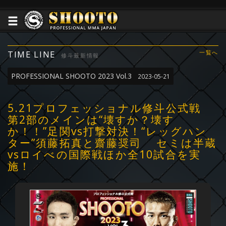
TIME LINE
一覧へ
修斗最新情報
PROFESSIONAL SHOOTO 2023 Vol.3
2023-05-21
5.21プロフェッショナル修斗公式戦
第2部のメインは“壊すか？壊す
か！！”足関vs打撃対決！“レッグハン
ター”須藤拓真と齋藤奨司 セミは半蔵
vsロイべの国際戦ほか全10試合を実
施！