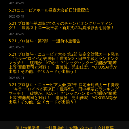
2023-05-19
5.21ニューピアホール昼夜大会前日計量配信
2023-05-19
5.21 プロ修斗第2部にて久々のチャンピオングリーティン
グ！ 世界ストロー級王者・新井丈の写真撮影会を開催！
2023-05-19
5.21 プロ修斗・第2部 一週前体重報告
2023-05-09
5.21 プロ修斗・ニューピア大会 第2部 決定全対戦カード発表
“キラー”ロイベが再来日！世界5位・田中半蔵とランキング
マッチ！ 破壊か、KOか！？“レッグハンター”須藤が“喧嘩
上等”齋藤奨司と対戦！ 齋藤翼、児山佳宏、YOKOSAI等が
出場！その他、全10カードが出揃う！
2023-05-01
5.21 プロ修斗・ニューピア大会 第2部 決定全対戦カード発表
“キラー”ロイベが再来日！世界5位・田中半蔵とランキング
マッチ！ 破壊か、KOか！？“レッグハンター”須藤が“喧嘩
上等”齋藤奨司と対戦！ 齋藤翼、児山佳宏、YOKOSAI等が
出場！その他、全10カードが出揃う！
個人情報保護
|
ご利用規約
|
お問い合わせ
|
会社概要