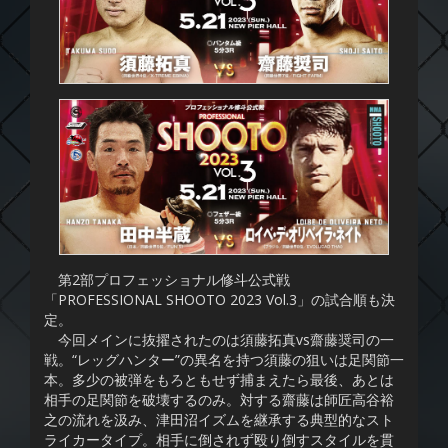
第2部プロフェッショナル修斗公式戦
「PROFESSIONAL SHOOTO 2023 Vol.3」の試合順も決
定。
今回メインに抜擢されたのは須藤拓真vs齋藤奨司の一
戦。“レッグハンター”の異名を持つ須藤の狙いは足関節一
本。多少の被弾をもろともせず捕まえたら最後、あとは
相手の足関節を破壊するのみ。対する齋藤は師匠高谷裕
之の流れを汲み、津田沼イズムを継承する典型的なスト
ライカータイプ。相手に倒されず殴り倒すスタイルを貫