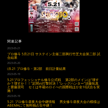
関連記事
2023-05-21
プロ修斗 5月21日 サステイン主催二部興行竹芝大会第二部 試
合結果
2023-05-20
□5.21 プロ修斗・第2部 前日計量結果
2023-05-19
5.21プロフェッショナル修斗公式戦 第2部のメインは“壊す
か？壊すか！！”足関vs打撃対決！“レッグハンター”須藤拓真
と齋藤奨司 セミは半蔵vsロイべの国際戦ほか全10試合を実
施！
2023-05-19
5.21 プロ修斗昼夜大会中継情報 男女修斗昼夜大会の模様は
ABEMAにて無料独占生中継！