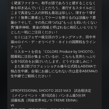
く硬派ファイター。相手が誰であろうと臆することなく
拳を叩き込んでいくことだろう。遂行するスタイルがこ
こまで真逆な二人の対戦も最近は珍しい。壊すか？壊す
か！！無事に勝者としてケージを降りるのは須藤か？齋
藤か？そして、その先に待つのは“もっとも戦いたくない
男”藤井伸樹。黄金の階級と呼ばれるに相応しいヒリヒリ
とした一戦にご注目ください！
セミにはフェザー級注目のランキングマッチ。田中半
蔵vsロイベ・デ・オリベイラ・ネイトの国際戦をライン
ナップ。
リスタートを切る「COLORS Produce by SHOOTO」
開幕戦に注目が集まっているが、こちらも見所たっぷり
な全10試合をお届けいたします。どうぞお楽しみに！
また第2部プロフェッショナル修斗公式戦もABEMAで
独占生中継。会場にお越しになれない方は是非ABEMAの
生中継でご観戦ください！
□PROFESSIONAL SHOOTO 2023 Vol.3 試合順決定
［メインイベント・第10試合］バンタム級5分3R
須藤拓真（同級世界4位／X-TREME EBINA）
vs