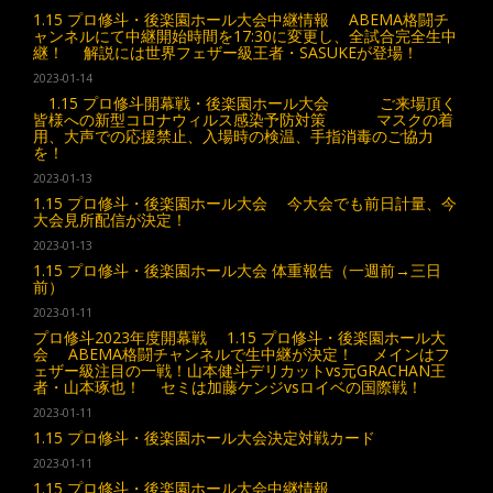
1.15 プロ修斗・後楽園ホール大会中継情報 ABEMA格闘チ
ャンネルにて中継開始時間を17:30に変更し、全試合完全生中
継！ 解説には世界フェザー級王者・SASUKEが登場！
2023-01-14
1.15 プロ修斗開幕戦・後楽園ホール大会 ご来場頂く
皆様への新型コロナウィルス感染予防対策 マスクの着
用、大声での応援禁止、入場時の検温、手指消毒のご協力
を！
2023-01-13
1.15 プロ修斗・後楽園ホール大会 今大会でも前日計量、今
大会見所配信が決定！
2023-01-13
1.15 プロ修斗・後楽園ホール大会 体重報告（一週前→三日
前）
2023-01-11
プロ修斗2023年度開幕戦 1.15 プロ修斗・後楽園ホール大
会 ABEMA格闘チャンネルで生中継が決定！ メインはフ
ェザー級注目の一戦！山本健斗デリカットvs元GRACHAN王
者・山本琢也！ セミは加藤ケンジvsロイベの国際戦！
2023-01-11
1.15 プロ修斗・後楽園ホール大会決定対戦カード
2023-01-11
1.15 プロ修斗・後楽園ホール大会中継情報