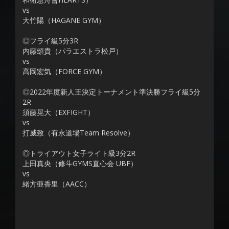
vs
大竹陽（HAGANE GYM）
◎フライ級5分3R
内藤頌貴（パラエストラ松戸）
vs
高岡宏気（FORCE GYM）
◎2022年度新人王決定トーナメント準決勝フライ級5分
2R
須藤晃大（EXFIGHT）
vs
打威致（有永道場Team Resolve）
◎トライアウト女子ライト級3分2R
上田真央（修斗GYMS直心会 UBF）
vs
緒方亜香里（AACC）