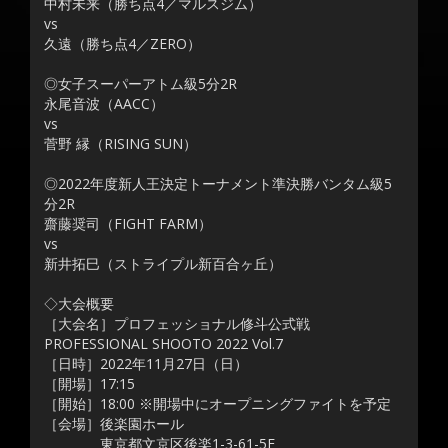
中村未来（勝ち点4／マルスジム）
vs
久遠（勝ち点4／ZERO）
◎女子スーパーアトム級5分2R
永尾音波（AACC）
vs
菅野 縁（RISING SUN）
◎2022年度新人王決定トーナメント準決勝バンタム級5
分2R
齋藤奨司（FIGHT FARM）
vs
新井拓巳（ストライプル新百合ヶ丘）
◇大会概要
［大会名］プロフェッショナル修斗公式戦
PROFESSIONAL SHOOTO 2022 Vol.7
［日時］2022年11月27日（日）
［開場］17:15
［開始］18:00 ※開場中にオープニングファイトを予定
［会場］後楽園ホール
東京都文京区後楽1-3-61-5F