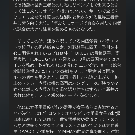
ては話題の世界王者との対戦にリベンジまで出来るとあ
ってはこんなにオイシイ相手はいない。拳一つで全てを
ひっくり返せる格闘技の醍醐味と恐さを知る世界王者新
井に牙を向く大竹。3年ぶりにケージで再会を果たす両者
の試合は大きな注目を集めるものとなった。
そしてこの所、連敗を喫している内藤頌貴（パラエス
トラ松戸）の再起戦も決定。対戦相手に四国・香川を中
心に開催されているプロ修斗「FORCE」の看板選手、高
岡宏気（FORCE GYM）を迎える。9月の四国大会ではメ
インを務め、約4年ぶりに復帰したニシダ☆ショー（総合
格闘技道場BURST）との熱戦を制し、“聖地”後楽園ホー
ルへの切符を手入れた。四国・香川から這い上がり、格
上のランカー内藤に挑む高岡のハングリー魂が勝つか？
静かに燃える内藤が熱き拳で返り討ちにするか？新井vs
大竹に続き、フライ級の好カードが決定した。
他には女子重量級期待の選手が女子修斗に参戦するこ
とが決定。2012年ロンドンオリンピック柔道女子78kg級
日本代表として活躍し、世界選手権や柔道グランドスラ
ムなど数多くの大会でメダリストに輝いている緒方亜香
里（AACC）が満を持してMMAの世界の扉を開く。対戦