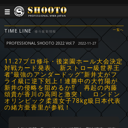
TIME LINE
一覧へ
修斗最新情報
PROFESSIONAL SHOOTO 2022 Vol.7
2022-11-27
11.27プロ修斗・後楽園ホール大会決定
対戦カード発表 新ストロー級世界王
者“最強のアンダードッグ”新井丈がフ
ライ級に逆下剋上！連勝中の大竹陽が
新井の侵略を阻めるか⁉︎ 再起の内藤
頌貴が香川の高岡と激突！ ロンドン
オリンピック柔道女子78kg級日本代表
の緒方亜香里が参戦！