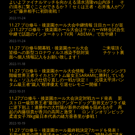
よいよファイナルマッチを向かえる清水清隆vs山内渉！ そ
の清水に繋ぐことができるか？！セミは王者・石井逸人が“ゾ
ンビ”藤井相手に初防衛戦！
2022-11-24
11.27 プロ修斗・後楽園ホール大会中継情報 注目カードが並
ぶ11.27プロ修斗・後楽園ホール大会はサッカーW杯全試合生
中継で話題のインターネットTV局「ABEMA」で生中継！
2022-11-24
11.27 プロ修斗開幕戦・後楽園ホール大会 ご来場頂く
皆様への新型コロナウィルス感染予防対策 チケット裏
面へ個人情報記入をお願い致します！
2022-11-18
11.27 プロ修斗・後楽園ホール大会情報 元プロボクシング3
階級世界王者ライカとSアトム級女王SARAMIに勝利している
キム・ソユルの仕切り直しの一戦が決定！ 元環太平洋バン
タム級王者“蹴人”根津優太 引退セレモニー開催！
2022-10-31
11.27プロ修斗・後楽園ホール大会決定対戦カード発表 新
ストロー級世界王者“最強のアンダードッグ”新井丈がフライ級
に逆下剋上！連勝中の大竹陽が新井の侵略を阻めるか⁉︎ 再
起の内藤頌貴が香川の高岡と激突！ ロンドンオリンピック
柔道女子78kg級日本代表の緒方亜香里が参戦！
2022-10-19
11.27 プロ修斗・後楽園ホール最終戦決定7カードを発表！
石井vs藤井の環太平洋チャンピオンシップ “情熱少年”清水