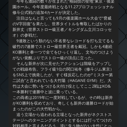
今年も激闘の数々が生まれた“格闘技の聖地”東京・後楽
園ホール。今年度最終戦となる11.27プロフェッショナル
修斗公式戦の追加4カードが決定した。
注目はなんと言っても9月の後楽園ホール大会で“脅威
のV字回復”を果たし、世界タイトルを奪取したばかりの
新井丈（世界ストロー級王者／キングダム立川コロッセ
オ）の参戦だ。
9連敗という類のない不名誉なレコードを打ち立てるも
破竹の7連勝でストロー級世界王者を戴冠。しかも4連続
KO勝利と拳一つで全てをひっくり返し、文句のつけよう
がない覚醒ぶりでストロー級の頂点に立った。
そんな新井が次に見せたアクションは階級をアップし
ての戦線布告。フライ級1位の関口祐冬（修斗ジム東京）
をSNS上で挑発したが、すぐ様反応したのが“ミスター第
二試合”と言われている大竹陽（HAGANE GYM）だ。大
竹は大会に勢いをつける火付け役としてここ2戦はKO&
一本勝利で連勝中と波に乗っている。
この両者は2019年に一度対戦しているが、その時は新井
がKO勝利を収めており、奇しくも新井の連勝ロードが始
まったのがこの大竹戦から。
追う立場から追われる立場となった新井がネクストス
テージへのターニングポイントとするには打ってつけの
対戦相手と言えるだろう。逆に失う物がない大竹にとっ