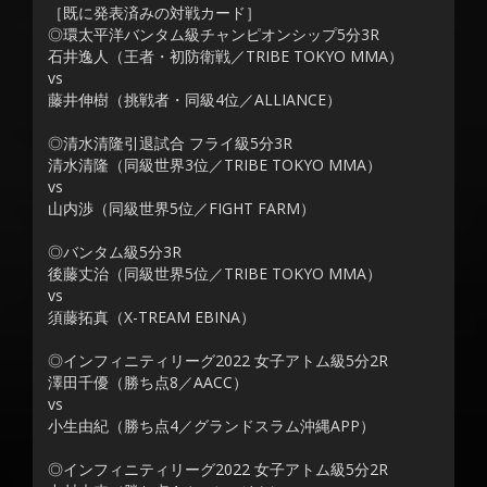
［既に発表済みの対戦カード］
◎環太平洋バンタム級チャンピオンシップ5分3R
石井逸人（王者・初防衛戦／TRIBE TOKYO MMA）
vs
藤井伸樹（挑戦者・同級4位／ALLIANCE）
◎清水清隆引退試合 フライ級5分3R
清水清隆（同級世界3位／TRIBE TOKYO MMA）
vs
山内渉（同級世界5位／FIGHT FARM）
◎バンタム級5分3R
後藤丈治（同級世界5位／TRIBE TOKYO MMA）
vs
須藤拓真（X-TREAM EBINA）
◎インフィニティリーグ2022 女子アトム級5分2R
澤田千優（勝ち点8／AACC）
vs
小生由紀（勝ち点4／グランドスラム沖縄APP）
◎インフィニティリーグ2022 女子アトム級5分2R