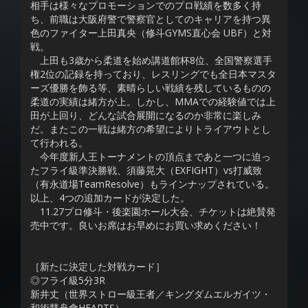
相手は様々なプロモーションでのプロ戦績を数多く持
ち、前職は大阪府警で警察官としてのキャリアを持つ異
色のファイター上田真央（修斗GYMS直心会 UBF）と対
戦。
上田も3歳から柔道を始め講道館杯8位、全国警察選手
権2位の記録を持っており、レスリングでも全日本マスタ
ーズ優勝を飾る等、素晴らしい戦績を残しているものの
柔道の実績は緒方が上。しかし、MMAでの経験値では上
田が上回り、どんな試合展開になるのか非常に楽しみ
だ。またこの一戦は緒方の希望によりトライアウトとし
て行われる。
今年度新人王トーナメントの頂点まであと一つに迫っ
たフライ級準決勝戦、須藤晃大（EXFIGHT）vs打威致
（有永道場TeamResolve）もラインナップされている。
以上、4つの追加カードが決定した。
11.27プロ修斗・後楽園ホール大会、チケットは絶賛発
売中です。良いお席はお早めにお買い求めください！
［新たに決定した対戦カード］
◎フライ級5分3R
新井丈（世界ストロー級王者／キングダムエルガイツ・
和術慧舟會HEARTS）