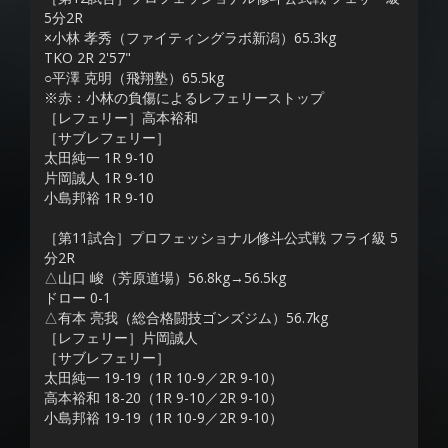
5分2R
×小林 孝秀（ファイティングラボ新潟）65.3kg
TKO 2R 2'57"
○平澤 克明（飛翔塾）65.5kg
※赤：小林の負傷によるレフェリーストップ
［レフェリー］高本裕和
［サブレフェリー］
太田純一 1R 9-10
片岡誠人 1R 9-10
小島邦裕 1R 9-10
［第11試合］プロフェッショナル修斗公式戦 フライ級 5
分2R
△山口 峻（芳原道場）56.8kg→56.5kg
ドロー 0-1
△有本 亮我（総合格闘技ゴンズジム）56.7kg
［レフェリー］片岡誠人
［サブレフェリー］
太田純一 19-19（1R 10-9／2R 9-10）
高本裕和 18-20（1R 9-10／2R 9-10）
小島邦裕 19-19（1R 10-9／2R 9-10）