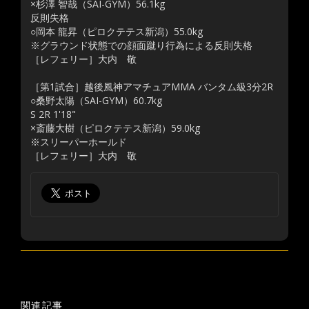
×杉澤 智哉（SAI-GYM）56.1kg
反則失格
○岡本 龍昇（ピロクテテス新潟）55.0kg
※グラウンド状態での顔面蹴り行為による反則失格
［レフェリー］大内 敬
［第1試合］越後風神アマチュアMMA バンタム級3分2R
○桑野太陽（SAI-GYM）60.7kg
S 2R 1'18"
×斎藤大樹（ピロクテテス新潟）59.0kg
※スリーパーホールド
［レフェリー］大内 敬
関連記事