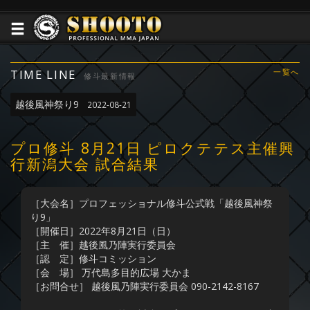
TIME LINE
一覧へ
修斗最新情報
越後風神祭り9
2022-08-21
プロ修斗 8月21日 ピロクテテス主催興
行新潟大会 試合結果
［大会名］プロフェッショナル修斗公式戦「越後風神祭
り9」
［開催日］2022年8月21日（日）
［主 催］越後風乃陣実行委員会
［認 定］修斗コミッション
［会 場］ 万代島多目的広場 大かま
［お問合せ］ 越後風乃陣実行委員会 090-2142-8167