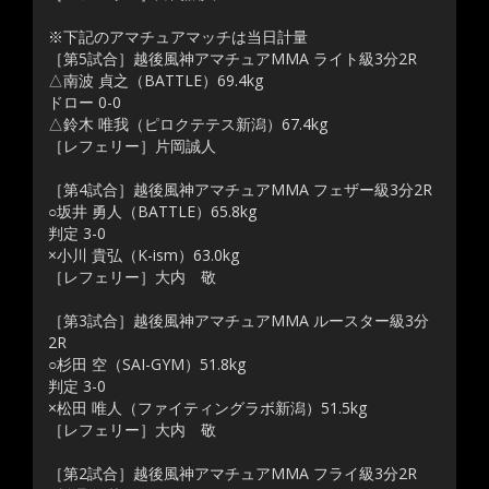
※下記のアマチュアマッチは当日計量
［第5試合］越後風神アマチュアMMA ライト級3分2R
△南波 貞之（BATTLE）69.4kg
ドロー 0-0
△鈴木 唯我（ピロクテテス新潟）67.4kg
［レフェリー］片岡誠人
［第4試合］越後風神アマチュアMMA フェザー級3分2R
○坂井 勇人（BATTLE）65.8kg
判定 3-0
×小川 貴弘（K-ism）63.0kg
［レフェリー］大内 敬
［第3試合］越後風神アマチュアMMA ルースター級3分
2R
○杉田 空（SAI-GYM）51.8kg
判定 3-0
×松田 唯人（ファイティングラボ新潟）51.5kg
［レフェリー］大内 敬
［第2試合］越後風神アマチュアMMA フライ級3分2R