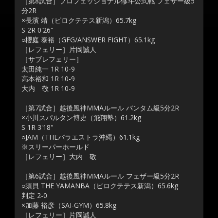
［第8試合］プロフェッショナル修斗公式戦 フェザー級5
分2R
×長濱 靖（ピロクテテス新潟）65.7kg
S 2R 0'26"
○櫻庭 泰裕（GFG/ANSWER FIGHT）65.1kg
［レフェリー］片岡誠人
［サブレフェリー］
太田純一 1R 10-9
高本裕和 1R 10-9
大内 敬 1R 10-9
［第7試合］越後風神MMAルール バンタム級5分2R
×小川スパルタン博史（飛翔塾）61.2kg
S 1R 3'18"
○JAM（THEパラエストラ沖縄）61.1kg
※スリーパーホールド
［レフェリー］大内 敬
［第6試合］越後風神MMAルール フェザー級5分2R
○須貝 THE YAMANBA（ピロクテテス新潟）65.6kg
判定 2-0
×加藤 裕彦（SAI-GYM）65.8kg
［レフェリー］片岡誠人