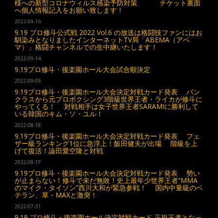
様への新型コロナウィルス感染予防対策 チケット裏面
へ個人情報記入をお願い致します！
2022-09-16
9.19 プロ修斗公式戦 2022 Vol.6 の放送は格闘技ファンにはお
馴染みとなりましたインターネットTV局「ABEMA（アベ
マ）」格闘チャンネルでの生中継いたします！
2022-09-14
9.19プロ修斗・後楽園ホール大会試合順決定
2022-09-09
9.19プロ修斗・後楽園ホール大会決定対戦カード発表 パン
クラスから元プロボクシング3階級世界王者・ライカが修斗に
やってくる！ 対戦相手は女子世界王者SARAMIに勝利して
いる韓国のキム・ソ・ユル！
2022-08-18
9.19プロ修斗・後楽園ホール大会決定対戦カード発表 フェ
ザー級ランキング1位に急浮上！飯田健夫が出場 階級を上
げて復活！論田愛空隆と対戦
2022-08-17
9.19プロ修斗・後楽園ホール大会決定対戦カード発表 勢い
が止まらない！修斗で未だ無敗！史上最年少世界王者“MMA
のマイク・タイソン”西川大和が緊急参戦！ 国内中量級のベ
テラン、草・MAXと激突！
2022-07-31
9.19 プロ修斗・後楽園ホール決定対戦カード 正規王者となっ