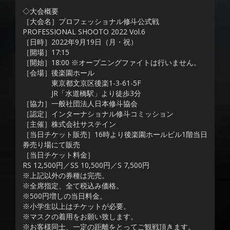
◇大会概要
［大会名］プロフェッショナル修斗公式戦
PROFESSIONAL SHOOTO 2022 Vol.6
［日時］2022年9月19日（月・祝）
［開場］17:15
［開始］18:00 ※オープニングファイトは行いません。
［会場］後楽園ホール
東京都文京区後楽1-3-61-5F
JR「水道橋駅」より徒歩3分
［協力］一般社団法人日本修斗協会
［認定］インターナショナル修斗コミッション
［主催］株式会社サステイン
［当日チケット販売］16時より後楽園ホールビル1階当日
券売り場にて販売
［当日チケット料金］
RS 12,500円／SS 10,500円／S 7,500円
※上記以外の券種は完売。
※全席指定、全て税込み価格。
※500円増しの当日料金。
※小学生以上はチケットが必要。
※マスクの着用をお願い致します。
※お客様同士、一定の距離をとってご観戦頂きます。