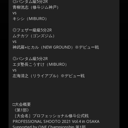
◎バンタム級5分2R
青柳洸志（修斗ジム神戸）
vs
キシシ（MIBURO）
◎フェザー級級5分2R
ムテカツ（ゴンズジム）
vs
神武羅⭐︎ヒカル（NEW GROUND）※デビュー戦
◎バンタム級5分2R
エダ塾長こうすけ（MIBURO）
vs
左海清之（リライアブル）※デビュー戦
□大会概要
《第1部》
［大会名］プロフェッショナル修斗公式戦
PROFESSIONAL SHOOTO 2021 Vol.4 in OSAKA
Supported by ONE Championship 第1部