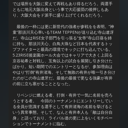
では場所を大阪に変えて再戦もあり得るだろう。両選手
ともに地元大阪出身という事で大応援団の後押しもあ
り、大阪大会をド派手に盛り上げてくれるだろう。
最後の一枠には更に新世代の強者が参戦をを表明。“神
童”那須川天心率いるTEAM TEPPENが送り込む寺山遼冴
だ。寺山はRISE女子部門を引っ張る“女帝”寺山日葵を姉
に持ち、那須川天心、白鳥大珠など日本を代表するトッ
プファイターと最高の環境でキックに打ち込んでいる。
5.23RISE後楽園ホール大会ではキャリアで大きく上回る
京谷祐希と対戦し、互角以上の試合を展開し引き分けた
ばかり。短い期間でのエントリーとなるが、参加理由は
やはり“打倒”有井渚海。そして無敗の有井が唯一引き分け
たのがこの寺山遼牙だ。最後の最後で更なる強豪が有井
の前に立ち塞がることとなった。
リベンジに燃える者、打倒・有井で一気に名前を売ろ
うとする者。 今回のトーナメントにエントリーしてい
る全員が意識する選手として有井渚海の名前を挙げると
いう異常事態。そして、なんと有井本人も「敵は自分自
身」と語っており、ライバル達の更に上をいくモチベー
ションでトーナメントに臨む。