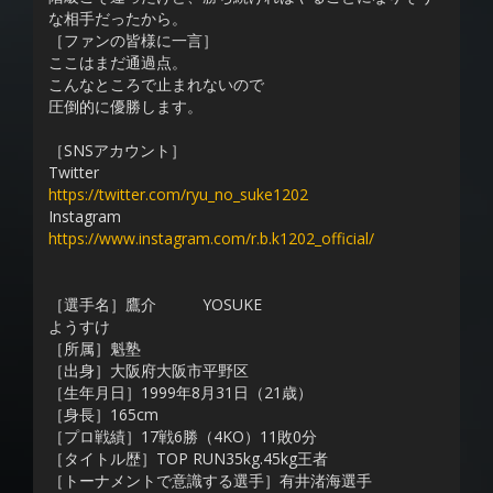
な相手だったから。
［ファンの皆様に一言］
ここはまだ通過点。
こんなところで止まれないので
圧倒的に優勝します。
［SNSアカウント］
Twitter
https://twitter.com/ryu_no_suke1202
Instagram
https://www.instagram.com/r.b.k1202_official/
［選手名］鷹介 YOSUKE
ようすけ
［所属］魁塾
［出身］大阪府大阪市平野区
［生年月日］1999年8月31日（21歳）
［身長］165cm
［プロ戦績］17戦6勝（4KO）11敗0分
［タイトル歴］TOP RUN35kg.45kg王者
［トーナメントで意識する選手］有井渚海選手