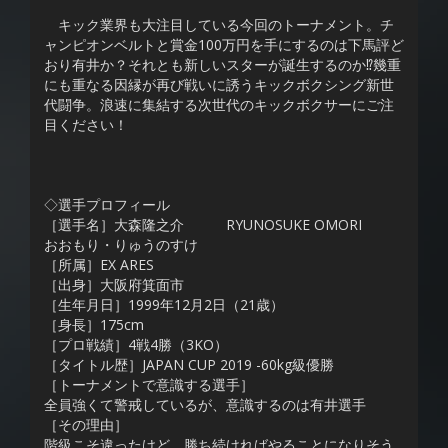
キック業界も大注目している今回のトーナメント。チ
ャンピオンベルトと賞金100万円を手にするのは下馬評ど
おり有井か？それとも新しいスターが誕生するのか⁉︎幾重
にも重なる因縁が再び戦いに誘うキックボクシング新世
代闘争。浪速に集結する次世代のキックボクサーにご注
目ください！
◇選手プロフィール
［選手名］大森隆之介 RYUNOSUKE OMORI
おおもり・りゅうのすけ
［所属］EX ARES
［出身］大阪府箕面市
［生年月日］1999年12月2日（21歳）
［身長］175cm
［プロ戦績］4戦4勝（3KO）
［タイトル歴］JAPAN CUP 2019 -60kg級優勝
［トーナメントで意識する選手］
全員強くて警戒しているが、意識するのは有井選手
［その理由］
階級こそ違ったけど、勝ち続ければやることになりそう