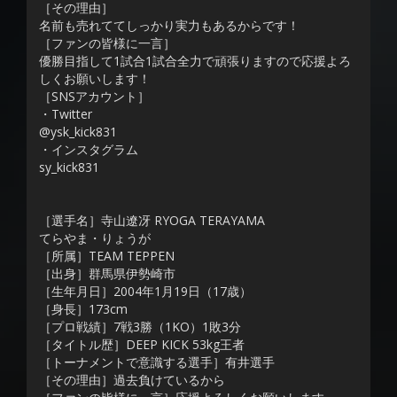
［その理由］
名前も売れててしっかり実力もあるからです！
［ファンの皆様に一言］
優勝目指して1試合1試合全力で頑張りますので応援よろ
しくお願いします！
［SNSアカウント］
・Twitter
@ysk_kick831
・インスタグラム
sy_kick831
［選手名］寺山遼冴 RYOGA TERAYAMA
てらやま・りょうが
［所属］TEAM TEPPEN
［出身］群馬県伊勢崎市
［生年月日］2004年1月19日（17歳）
［身長］173cm
［プロ戦績］7戦3勝（1KO）1敗3分
［タイトル歴］DEEP KICK 53kg王者
［トーナメントで意識する選手］有井選手
［その理由］過去負けているから