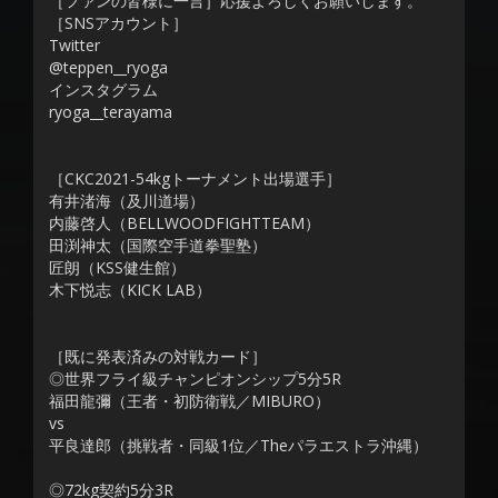
［ファンの皆様に一言］応援よろしくお願いします。
［SNSアカウント］
Twitter
@teppen__ryoga
インスタグラム
ryoga__terayama
［CKC2021-54kgトーナメント出場選手］
有井渚海（及川道場）
内藤啓人（BELLWOODFIGHTTEAM）
田渕神太（国際空手道拳聖塾）
匠朗（KSS健生館）
木下悦志（KICK LAB）
［既に発表済みの対戦カード］
◎世界フライ級チャンピオンシップ5分5R
福田龍彌（王者・初防衛戦／MIBURO）
vs
平良達郎（挑戦者・同級1位／Theパラエストラ沖縄）
◎72kg契約5分3R