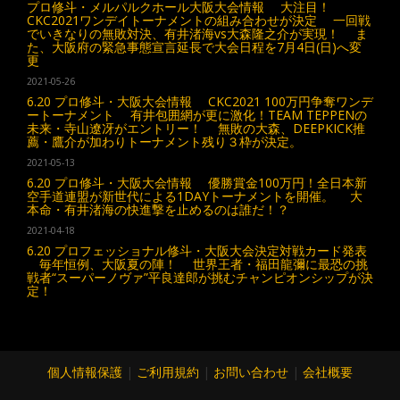
プロ修斗・メルパルクホール大阪大会情報 大注目！
CKC2021ワンデイトーナメントの組み合わせが決定 一回戦
でいきなりの無敗対決、有井渚海vs大森隆之介が実現！ ま
た、大阪府の緊急事態宣言延長で大会日程を7月4日(日)へ変
更
2021-05-26
6.20 プロ修斗・大阪大会情報 CKC2021 100万円争奪ワンデ
ートーナメント 有井包囲網が更に激化！TEAM TEPPENの
未来・寺山遼冴がエントリー！ 無敗の大森、DEEPKICK推
薦・鷹介が加わりトーナメント残り３枠が決定。
2021-05-13
6.20 プロ修斗・大阪大会情報 優勝賞金100万円！全日本新
空手道連盟が新世代による1DAYトーナメントを開催。 大
本命・有井渚海の快進撃を止めるのは誰だ！？
2021-04-18
6.20 プロフェッショナル修斗・大阪大会決定対戦カード発表
毎年恒例、大阪夏の陣！ 世界王者・福田龍彌に最恐の挑
戦者“スーパーノヴァ”平良達郎が挑むチャンピオンシップが決
定！
個人情報保護
|
ご利用規約
|
お問い合わせ
|
会社概要