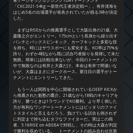
奪ケージキックボクシング1DAYトーナメント
「CKC2021-54kg ー新世代王者決定戦ー」。有井渚海を
はじめ5名の出場選手が発表されていたが残る3枠が決定
した。
まずはRISEからの推薦選手として大阪出身の21歳、大
森隆之介がエントリー。175cmという長身から繰り出す
パンチとバックスピンキック、カーフキックと多彩な技
を持ち、時にはサウスポーにも変化する。KO率は75%を
誇り、わずか4戦ながら既に試合巧者振りを発揮して未だ
無敗。簡単には比較出来ないが、今回のトーナメントの
中で無敗なのは有井と大森だけ。本命は有井で間違いな
いが、大森はまさにダークホース。要注目の選手がトー
ナメントにエントリーしてきた。
もう一人は関西を中心に開催されているDEEP KICKか
ら推薦された魁塾の鷹介。21歳ながら18戦のキャリアを
誇り、勝つときは1ラウンドでKO勝利。より早く倒した
方が有利なワンデートーナメントにはピッタリのファイ
トスタイルと言えるだろう。負けている試合も倒されず
に判定まで持ち込むタフなファイターだ。実はこの両
者、5.16RISE on ABEBAで対戦し、その時は大森が判定
で勝利を収めている。 トーナメントの組み合わせ次第