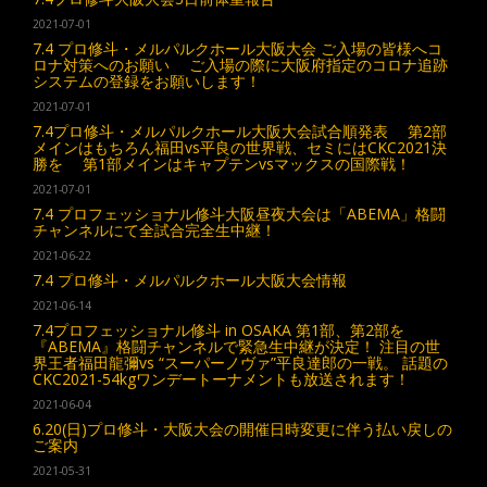
2021-07-01
7.4 プロ修斗・メルパルクホール大阪大会 ご入場の皆様へコ
ロナ対策へのお願い ご入場の際に大阪府指定のコロナ追跡
システムの登録をお願いします！
2021-07-01
7.4プロ修斗・メルパルクホール大阪大会試合順発表 第2部
メインはもちろん福田vs平良の世界戦、セミにはCKC2021決
勝を 第1部メインはキャプテンvsマックスの国際戦！
2021-07-01
7.4 プロフェッショナル修斗大阪昼夜大会は「ABEMA」格闘
チャンネルにて全試合完全生中継！
2021-06-22
7.4 プロ修斗・メルパルクホール大阪大会情報
2021-06-14
7.4プロフェッショナル修斗 in OSAKA 第1部、第2部を
『ABEMA』格闘チャンネルで緊急生中継が決定！ 注目の世
界王者福田龍彌vs “スーパーノヴァ”平良達郎の一戦。 話題の
CKC2021-54kgワンデートーナメントも放送されます！
2021-06-04
6.20(日)プロ修斗・大阪大会の開催日時変更に伴う払い戻しの
ご案内
2021-05-31