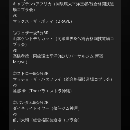
キャプテン⭐︎アフリカ（同級環太平洋王者/総合格闘技道
場コブラ会）
vs
マックス・ザ・ボディ（BRAVE）
◎フェザー級5分3R
山本ケントデリカット（同級世界8位/総合格闘技道場コ
ブラ会）
vs
高橋孝徳（同級環太平洋9位/リバーサルジム 新宿
Me,we）
◎ストロー級5分3R
マッチョ・ザ・バタフライ（総合格闘技道場コブラ会）
vs
旭那 拳（Theパラエストラ沖縄）
◎バンタム級5分2R
ダイキライトイヤー（修斗ジム神戸）
vs
前川大輔（総合格闘技道場コブラ会）