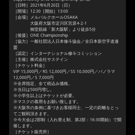
［日時］2021年6月20日（日）
［開場］12:30［開始］13:00
［会場］メルパルクホールOSAKA
大阪府大阪市淀川区宮原4-2-1
御堂筋線「新大阪駅」より徒歩5分
［後援］ONE Championship
［協力］一般社団法人日本修斗協会／全日本新空手道連
盟
［認定］インターナショナル修斗コミッション
［主催］株式会社サステイン
［チケット料金］
VIP 15,000円／RS 12,000円／SS 10,000円／パノラマ
12,000円／S 7,000円
※全席指定、全て税込み価格。
※当日は500円増し。
※小学生以上はチケットが必要。
※マスクの着用をお願い致します。
※大阪市の条例に基づきお客様同士、一定の距離をとっ
てご観戦頂きます。
※今大会は2部制（入れ替え制、第2部：16:30開始）で開
催します。
［チケット販売所］