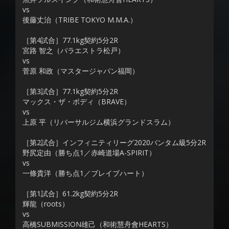
vs
後藤丈治（TRIBE TOKYO M.M.A.）
［第4試合］77.1kg契約5分2R
宮路 智之（パラエストラ松戸）
vs
菅原 和政（マスタージャパン福岡）
［第3試合］77.1kg契約5分2R
マックス・ザ・ボディ（BRAVE）
vs
上原 平（リバーサルジム横浜グランドスラム）
［第2試合］インフィニティリーグ2020バンタム級5分2R
野尻定由（勝ち点1／赤崎道場A-SPIRIT）
vs
一條貴洋（勝ち点1／ブレイブハート）
［第1試合］61.2kg契約5分2R
輝龍（roots）
vs
高橋SUBMISSION雄己（和術慧舟會HEARTS）