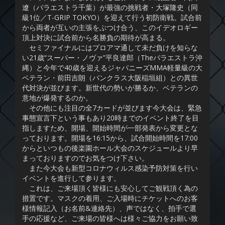
遼（パラエストラ千葉）が最強の挑戦者・大塚隆史（同
級1位／T-GRIP TOKYO）を迎えて行う初防衛戦。試合前
から両者が互いの主張をぶつけ合う、このイデオロギー
頂上対決に試合前から名勝負の期待が高まる。
セミファイナルにはプロアマ通して未だ負けを知らな
い21歳“スーパー・ノヴァ”平良達郎（Theパラエストラ沖
縄）と今年で40歳を迎えるジャパニーズMMA軽量級の大
ベテラン・前田吉朗（パンクラス大阪稲垣組）との異世
代対決が並びます。新世代の勢いが勝るか、ベテランの
意地が爆発するのか。
その他にも注目の全7カードが並びます今大会は、緊急
事態宣言下という事もあり20時までのイベント終了を目
指しますため、開場、開始時間が一部発表から変更とな
っております。開場を16:15から、試合開始時間を17:00
からといつもの後楽園ホール大会のスケジュールより早
まっておりますのでお気をつけ下さい。
また今大会も新型コロナウィルス感染予防対策を行い
イベントを進行して参ります。
これは、ご来場頂く皆様にも安心してご観戦頂く為の
措置です。マスクの着用、ご入場時にチケットへのお客
様情報記入（お名前&連絡先）、声ではなく、拍手で選
手の応援など、ご来場の皆様へは様々ご協力をお願い致