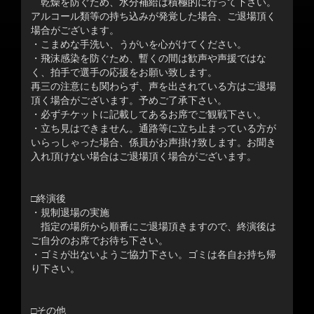
乾燥を防ぐため、水分補給は積極的に行って下さい。
アルコール類等の持ち込みが発覚した場合、ご退場頂く
場合がございます。
・こまめな手洗い、うがいを心がけてください。
・飛沫感染を防ぐため、暫くの間は歓声や声援ではな
く、拍手で選手の応援をお願い致します。
再三の注意にも関わらず、声を出されている方はご退場
頂く場合がございます。予めご了承下さい。
・必ずチケットに記載してあるお席でご観戦下さい。
・立ち見はできません。通路等に立ち止まっている方が
いらっしゃった場合、係員がお声掛け致します。お聞き
入れ頂けない場合はご退場頂く場合がございます。
□終演後
・規制退場の実施
指定の場所から順番にご退場頂きますので、終演後は
ご自分のお席でお待ち下さい。
・ゴミが出ないようご協力下さい。ゴミは各自お持ち帰
り下さい。
□その他