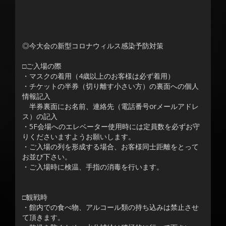
◎今大会の新型コロナウィルス感染予防対策
□ご入場の際
・マスクの着用（4歳以上のお客様は必ず着用）
・チケットの半券（切り離す小さい方）の裏面への個人
情報記入
半券裏面にお名前、連絡先（電話番号orメールアドレ
ス）の記入
・5F会場へのエレベーター使用時には定員数を必ずお守
りくださいますようお願いします。
・ご入場の列を形成する場合、お客様同士距離をとって
お並び下さい。
・ご入場時に検温、手指の消毒を行います。
□観戦時
・館内での食べ物、アルコール類の持ち込みは禁止させ
て頂きます。