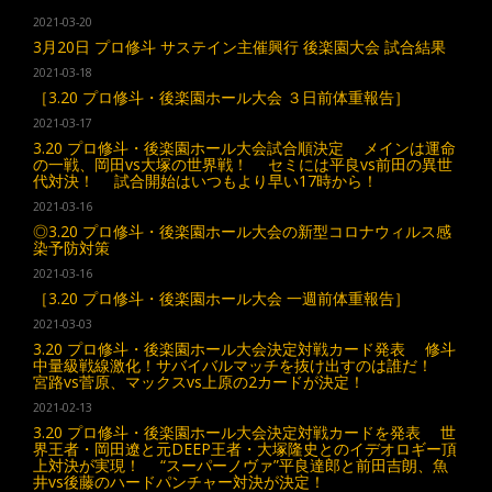
2021-03-20
3月20日 プロ修斗 サステイン主催興行 後楽園大会 試合結果
2021-03-18
［3.20 プロ修斗・後楽園ホール大会 ３日前体重報告］
2021-03-17
3.20 プロ修斗・後楽園ホール大会試合順決定 メインは運命
の一戦、岡田vs大塚の世界戦！ セミには平良vs前田の異世
代対決！ 試合開始はいつもより早い17時から！
2021-03-16
◎3.20 プロ修斗・後楽園ホール大会の新型コロナウィルス感
染予防対策
2021-03-16
［3.20 プロ修斗・後楽園ホール大会 一週前体重報告］
2021-03-03
3.20 プロ修斗・後楽園ホール大会決定対戦カード発表 修斗
中量級戦線激化！サバイバルマッチを抜け出すのは誰だ！
宮路vs菅原、マックスvs上原の2カードが決定！
2021-02-13
3.20 プロ修斗・後楽園ホール大会決定対戦カードを発表 世
界王者・岡田遼と元DEEP王者・大塚隆史とのイデオロギー頂
上対決が実現！ “スーパーノヴァ”平良達郎と前田吉朗、魚
井vs後藤のハードパンチャー対決が決定！