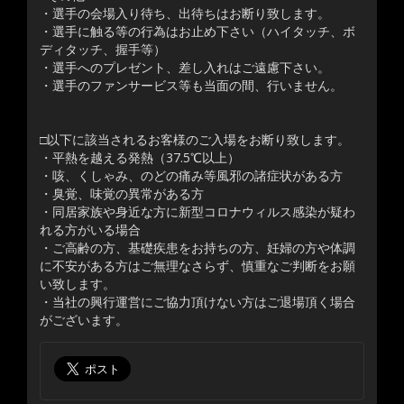
・選手の会場入り待ち、出待ちはお断り致します。
・選手に触る等の行為はお止め下さい（ハイタッチ、ボ
ディタッチ、握手等）
・選手へのプレゼント、差し入れはご遠慮下さい。
・選手のファンサービス等も当面の間、行いません。
□以下に該当されるお客様のご入場をお断り致します。
・平熱を越える発熱（37.5℃以上）
・咳、くしゃみ、のどの痛み等風邪の諸症状がある方
・臭覚、味覚の異常がある方
・同居家族や身近な方に新型コロナウィルス感染が疑わ
れる方がいる場合
・ご高齢の方、基礎疾患をお持ちの方、妊婦の方や体調
に不安がある方はご無理なさらず、慎重なご判断をお願
い致します。
・当社の興行運営にご協力頂けない方はご退場頂く場合
がございます。