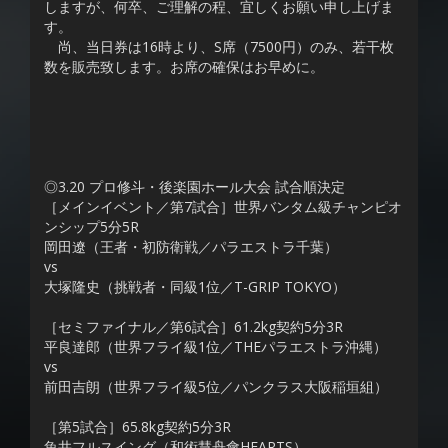
しますが、何卒、ご理解の程、宜しくお願い申し上げま
す。
尚、当日券は16時より、S席（7500円）のみ、若干枚
数を販売致します。お席の確保はお早めに。
◎3.20 プロ修斗・後楽園ホール大会 試合順決定
［メインイベント／第7試合］世界バンタム級チャンピオ
ンシップ5分5R
岡田遼（王者・初防衛戦／パラエストラ千葉）
vs
大塚隆史（挑戦者・同級1位／T-GRIP TOKYO）
［セミファイナル／第6試合］61.2kg契約5分3R
平良達郎（世界フライ級1位／THEパラエストラ沖縄）
vs
前田吉朗（世界フライ級5位／パンクラス大阪稲垣組）
［第5試合］65.8kg契約5分3R
魚井フルスイング（和術慧舟會HEARTS）