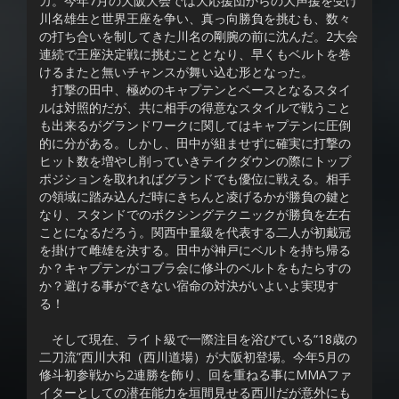
カ。今年7月の大阪大会では大応援団からの大声援を受け
川名雄生と世界王座を争い、真っ向勝負を挑むも、数々
の打ち合いを制してきた川名の剛腕の前に沈んだ。2大会
連続で王座決定戦に挑むこととなり、早くもベルトを巻
けるまたと無いチャンスが舞い込む形となった。
打撃の田中、極めのキャプテンとベースとなるスタイ
ルは対照的だが、共に相手の得意なスタイルで戦うこと
も出来るがグランドワークに関してはキャプテンに圧倒
的に分がある。しかし、田中が組ませずに確実に打撃の
ヒット数を増やし削っていきテイクダウンの際にトップ
ポジションを取れればグランドでも優位に戦える。相手
の領域に踏み込んだ時にきちんと凌げるかが勝負の鍵と
なり、スタンドでのボクシングテクニックが勝負を左右
ことになるだろう。関西中量級を代表する二人が初戴冠
を掛けて雌雄を決する。田中が神戸にベルトを持ち帰る
か？キャプテンがコブラ会に修斗のベルトをもたらすの
か？避ける事ができない宿命の対決がいよいよ実現す
る！
そして現在、ライト級で一際注目を浴びている“18歳の
二刀流”西川大和（西川道場）が大阪初登場。今年5月の
修斗初参戦から2連勝を飾り、回を重ねる事にMMAファ
イターとしての潜在能力を垣間見せる西川だが意外にも