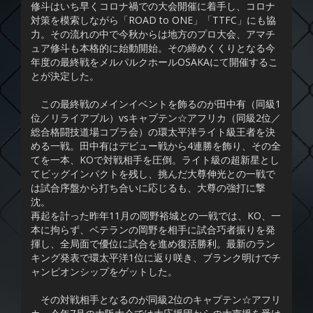
修斗はいち早くコロナ禍での大会開催に着手し、コロナ
対策を模索しながら「ROAD to ONE」「TTFC」にも協
力。その流れの中で今秋からは地方のプロ大会、アマチ
ュア修斗も本格的に始動開始。その締めくくりとなる今
年度の最終戦をメルパルクホールOSAKAにて開催するこ
とが決定した。
この最終戦のメインイベントを飾るのが田中有（同級1
位／リライアブル）vsキャプテン☆アフリカ（同級2位／
総合格闘技道場コブラ会）の環太平洋ライト級王者を決
める一戦。田中有はデビュー戦から4連勝を飾り、その全
てを一本、KOで対戦相手を圧倒。ライト級の超新星とし
てビッグインパクトを残し、挑んだ大尊伸光との一戦で
は試合序盤から打ち合いに応じるも、大尊の強打に撃
沈。
再起を計った昨年11月の岡野裕城との一戦では、KO、一
本に拘らず、ベテランの岡野を相手に試合巧者振りを発
揮し、全局面で優位に試合を進め復活勝利。最新のラン
キング発表で環太平洋1位に返り咲き、ブランク明けでチ
ャンピオンシップをゲットした。
その対戦相手となるのが同級2位のキャプテン☆アフリ