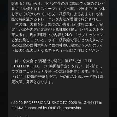
関西圏と縁があり、小学5年生の時に関西で人気のテレビ
番組『探偵ナイトスクープ』にも出演。今日まで1日も休
む事なく続けられている父・武彦氏によるあまりにも過
酷で特殊過ぎるトレーニング方法が番組で紹介された。
その西川大和を迎え撃つのが恵まれた体格に加え、安
定した試合内容に定評がある林RICE陽太（パラエストラ
東大阪）。現在3連勝中で内容も2KO、1サブミッション
と波に乗るっている。ライト級戦線で頭ひとつ抜きんで
るのは北の西川大和か？西の林RICE陽太か？来年のライ
ト級の台風の目となるであろう一戦にご注目ください！
尚、今大会は2部構成で開催。第1部では「TTF
CHALLENGE 09」（13時開始予定）を行い、第2部とし
てプロフェッショナル修斗公式戦を開催します。チケッ
トは11月初旬の発売を予定。その他の対戦カード等は決
定次第、発表となります。
□12.20 PROFESSIONAL SHOOTO 2020 Vol.8 最終戦 in
OSAKA Supported by ONE Championship