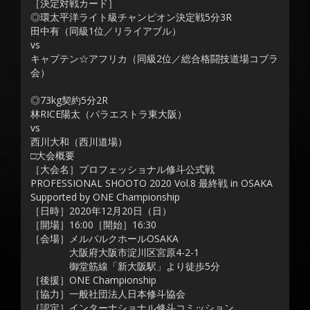
［決定対戦カード］
◎環太平洋ライト級チャンピオン決定戦5分3R
田中有（同級1位／リライアブル）
vs
キャプテン☆アフリカ（同級2位／総合格闘技道場コブラ
会）
◎73kg契約5分2R
林RICE陽太（パラエストラ東大阪）
vs
西川大和（西川道場）
□大会概要
［大会名］プロフェッショナル修斗公式戦
PROFESSIONAL SHOOTO 2020 Vol.8 最終戦 in OSAKA
Supported by ONE Championship
［日時］2020年12月20日（日）
［開場］16:00［開始］16:30
［会場］メルパルクホールOSAKA
大阪府大阪市淀川区宮原4-2-1
御堂筋線「新大阪駅」より徒歩5分
［後援］ONE Championship
［協力］一般社団法人日本修斗協会
［認定］インターナショナル修斗コミッション