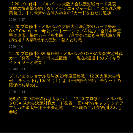
12.20 プロ修斗・メルパルク大阪大会決定対戦カード発表
無敗の快進撃を続けるティーンエイジャー田上こゆるvs永井
美自戒、中村未来vs古澤みゆきの2カードを新たに追加！
2020-11-17
12.20 プロ修斗・メルパルク大阪大会決定対戦カード発表
ONE Championshipとパートナーシップを結ぶ『全日本新空
手道連盟』提供カードを実施 7月大会に続き有井渚海が再
び出場！内藤3兄弟の三男・啓人と対戦！
2020-11-01
12.20 プロ修斗2020最終戦・メルパルクOSAKA大会決定対戦
カード発表 “天才”田丸匠復活！ 現在4連勝中のダイキラ
イトイヤーと激突！
2020-10-23
プロフェッショナル修斗2020年度最終戦・12.20大阪大会情
報 チケットは10/24（土）より一般販売開始！チケットの
確保はお早めに！
2020-10-14
激動の2020年最終戦は大阪へ！ 12.20 プロ修斗・メルパル
クOSAKA大会決定対戦カード発表 田中有vsキャプテン☆ア
フリカの環太平洋王座決定戦！ “18歳の二刀流”西川大和も
参戦