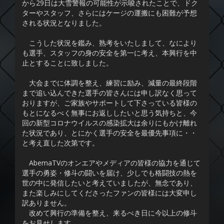
から29日は大雪警報の可能性が示唆されたことで、ドク
ターやスタッフ、さらにはケージの運搬にも困難が予想
される状況となりました。
こうした状況を鑑み、熟考をいたしまして、なにより
も選手、スタッフの身の安全を第一に考え、本興行を中
止とすることに致しました。
大会までに体調を整え、練習に励み、減量の最終段階
まで追い込んできた選手の皆さんには申し訳なく思って
おりますが、ご家族やサポートして下さっている皆様の
もとになるべく無事にお返ししたいと思う気持ちと、今
回の新型コロナウイルスの感染拡大は余りにもかけ離れ
た状況であり、とにかく選手の安全を最優先事項に・・
と考え直した次第です。
AbemaTVのオンエアやメディアの皆様の協力を通じて
選手の勇姿・修斗の闘いを届け、少しでも格闘技の熱を
世の中に発信したいと考えていましたが、無念であり、
また楽しみにしてくださったファンの皆様には大変申し
訳ありません。
改めて興行の準備を整え、来るべき日に今以上の修斗
をお見せします。