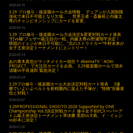
2020-03-19
3.29 プロ修斗・後楽園ホール大会情報 デュアンが入国制限
強化で来日不可能となり欠場。 世界王者・斎藤裕と内藤太
尊のチャンピオンシップにカードを変更。
2020-03-16
3.29 プロ修斗・後楽園ホール大会決定&変更対戦カード発表
“打vs極”フェザー級注目の一戦、内藤太尊vs野瀬翔平決定！
韓国のイェジが来日不可能に。“北のストライカー”中村未来が
女子王座決定トーナメントにエントリー！
2020-03-14
あの青木真也がマッチメイカー就任？ AbemaTV「AOKI
PROJECT」で大注目カードを企画。 3.29後楽園ホールで清水
清隆vs平良達郎 緊急決定！
2020-02-24
3.29プロ修斗・後楽園ホール大会決定対戦カード発表 3連
勝でいよいよベルトを射程圏内に捉えた手塚が、“怪物”安藤達
也と対戦！
2020-02-07
3.29PROFESSIONAL SHOOTO 2020 Supported by ONE
Championship Vol.3決定対戦カード 修斗女子初代スーパーア
トム級王座決定トーナメント準決勝 黒部vs大島、イ・イェジ
vs杉本に決定！
2020-01-20