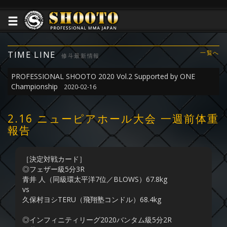
TIME LINE
一覧へ
修斗最新情報
PROFESSIONAL SHOOTO 2020 Vol.2 Supported by ONE
Championship
2020-02-16
2.16 ニューピアホール大会 一週前体重
報告
［決定対戦カード］
◎フェザー級5分3R
青井 人（同級環太平洋7位／BLOWS）67.8kg
vs
久保村ヨシTERU（飛翔塾コンドル）68.4kg
◎インフィニティリーグ2020バンタム級5分2R