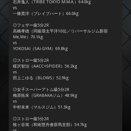
石井逸人（TRIBE TOKYO M.M.A.）64.0kg
vs
一條貴洋（ブレイブハート）66.0kg
◎フェザー級5分2R
高橋孝徳（同級環太平洋10位／リバーサルジム新宿
Me,We）70.1kg
vs
YOKOSAI（SAI-GYM）69.8kg
◎ストロー級5分2R
楳沢智治（AACC×SPIDER）56.2kg
vs
田上こゆる（BLOWS）52.9kg
◎女子スーパーアトム級5分2R
梅原拓未（GRABAKAジム）48.9kg
vs
中村未来（マルスジム）51.3kg
◎ストロー級5分2R
牧ヶ谷篤（和術慧舟會群馬支部）54.7kg
vs