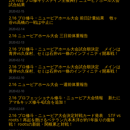
2月16日 プロ修斗サステイン主催興行 ニューピアホール大会
試合結果
2020-02-15
2.16 プロ修斗・ニューピアホール大会 前日計量結果 牧ヶ
谷vs高橋の一戦は中止に
2020-02-14
2.16 ニューピアホール大会 三日前体重報告
2020-02-13
2.16 プロ修斗・ニューピアホール大会試合順決定 メインは
青井vs久保村、セミは石井vs一條のインフィニティ開幕戦！
2020-02-12
2.16 プロ修斗・ニューピアホール大会試合順決定 メインは
青井vs久保村、セミは石井vs一條のインフィニティ開幕戦！
2020-02-10
2.16 ニューピアホール大会 一週前体重報告
2020-02-10
2.16 プロフェッショナル修斗・ニューピア大会情報 新たに
アマ&キッズ修斗4試合を追加！
2020-02-03
2.16 プロ修斗・ニューピア大会決定対戦カード発表 STF vs
roots！再起を懸けるベテラン六本木洋が約1年振りの復帰
戦！ rootsの新鋭・関根累と対戦！