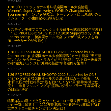
2020-01-16
1.26 プロフェッショナル修斗後楽園ホール大会情報
Women’s Super Atom weight WORLD Championship
Tournament ンガヤが欠場、トーナメントには沖縄初の女
子シューター小生由紀の出場が決定
2020-01-07
サステイン主催プロフェッショナル修斗公式戦2020年開幕戦
1.26 PROFESSIONAL SHOOTO 2020 Supported by ONE
Championship 後楽園ホール大会 フェザー級マッチを追
加、全9カードが出揃う！
2019-12-27
1.26 PROFESSIONAL SHOOTO 2020 Supported by ONE
Championship 後楽園ホール大会国際戦2カード発表 ”天空都
市”バギオからチーム・ラカイが再び来襲！ ”ストロー級最強
の拳“猿丸ジュンジと“沖縄の新星”平良達郎が迎撃！
2019-12-22
1.26 PROFESSIONAL SHOOTO 2020 Supported by ONE
Championship 後楽園ホール大会決定対戦カード発表 “天
才”田丸匠の対戦相手は“最も戦いたくない男”藤井伸樹と激
突！ 魚井フルスイングは”流浪のグラップラー”手塚基伸と
の対戦が決定！
2019-12-07
猿田洋祐の返上で空位となったストロー級世界王座を巡る争
いが一気に加速！ 2020年開幕戦で小巻洋平vs箕輪ひろば
世界ストロー級チャンピオン決定戦！