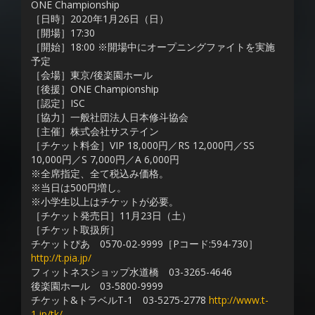
ONE Championship
［日時］2020年1月26日（日）
［開場］17:30
［開始］18:00 ※開場中にオープニングファイトを実施
予定
［会場］東京/後楽園ホール
［後援］ONE Championship
［認定］ISC
［協力］一般社団法人日本修斗協会
［主催］株式会社サステイン
［チケット料金］VIP 18,000円／RS 12,000円／SS
10,000円／S 7,000円／A 6,000円
※全席指定、全て税込み価格。
※当日は500円増し。
※小学生以上はチケットが必要。
［チケット発売日］11月23日（土）
［チケット取扱所］
チケットぴあ 0570-02-9999［Pコード:594-730］
http://t.pia.jp/
フィットネスショップ水道橋 03-3265-4646
後楽園ホール 03-5800-9999
チケット&トラベルT-1 03-5275-2778
http://www.t-
1.jp/tk/