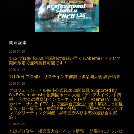
関連記事
2020-01-29
1.26 プロ修斗2020開幕戦の激闘が早くもAbemaビデオにて
期間限定で無料視聴可能です！
2020-01-26
1月26日 プロ修斗 サステイン主催興行後楽園大会 試合結果
2020-01-25
プロフェッショナル修斗公式戦2020開幕戦 Supported by
ONE Championship後楽園ホール大会メディア&イベント情
報 今大会の模様はインターネットTV局「AbemaTV」&ス
カパー「サムライTV」にて全試合完全生中継！解説には前世
界ストロー級王者・猿田洋祐が登場！ 開場中にチャンピオ
ンズグリーティング開催！黒部三奈&杉本恵の撮影会を実
施！
2020-01-25
1.26プロ修斗・後楽園大会イベント情報 開場中にチャンピ