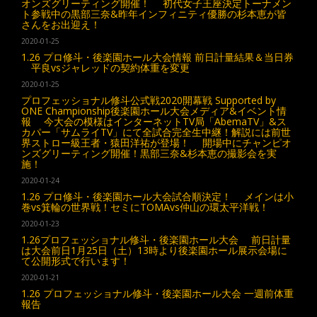
オンズグリーティング開催！ 初代女子王座決定トーナメン
ト参戦中の黒部三奈&昨年インフィニティ優勝の杉本恵が皆
さんをお出迎え！
2020-01-25
1.26 プロ修斗・後楽園ホール大会情報 前日計量結果＆当日券
平良vsジャレッドの契約体重を変更
2020-01-25
プロフェッショナル修斗公式戦2020開幕戦 Supported by
ONE Championship後楽園ホール大会メディア&イベント情
報 今大会の模様はインターネットTV局「AbemaTV」&ス
カパー「サムライTV」にて全試合完全生中継！解説には前世
界ストロー級王者・猿田洋祐が登場！ 開場中にチャンピオ
ンズグリーティング開催！黒部三奈&杉本恵の撮影会を実
施！
2020-01-24
1.26 プロ修斗・後楽園ホール大会試合順決定！ メインは小
巻vs箕輪の世界戦！セミにTOMAvs仲山の環太平洋戦！
2020-01-23
1.26プロフェッショナル修斗・後楽園ホール大会 前日計量
は大会前日1月25日（土）13時より後楽園ホール展示会場に
て公開形式で行います！
2020-01-21
1.26 プロフェッショナル修斗・後楽園ホール大会 一週前体重
報告