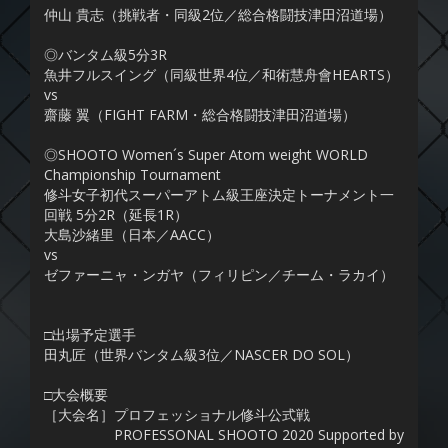
仲山 貴志（挑戦者・同級2位／総合格闘技津田沼道場）
◎バンタム級5分3R
魚井フルスイング（同級世界4位／和術慧舟會HEARTS）
vs
齋藤 翼（FIGHT FARM・総合格闘技津田沼道場）
◎SHOOTO Women´s Super Atom weight WORLD
Championship Tournament
修斗女子初代スーパーアトム級王座決定トーナメント一
回戦 5分2R（延長1R）
大島沙緒里（日本／AACC）
vs
ゼファーニャ・ンガヤ（フィリピン／チーム・ラカイ）
□出場予定選手
田丸匠（世界バンタム級3位／NASCER DO SOL）
□大会概要
［大会名］プロフェッショナル修斗公式戦
PROFESSONAL SHOOTO 2020 Supported by