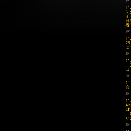
201
1
ン
イ
日
者
201
1
2
に
201
1
ニ
は
201
1
会
201
1
AN
C
熱
リ
201