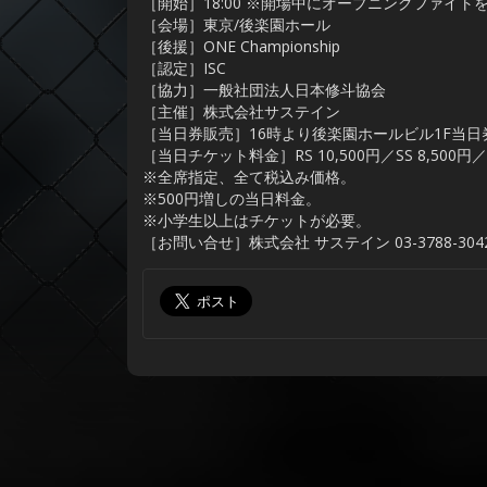
［開始］18:00 ※開場中にオープニングファイト
［会場］東京/後楽園ホール
［後援］ONE Championship
［認定］ISC
［協力］一般社団法人日本修斗協会
［主催］株式会社サステイン
［当日券販売］16時より後楽園ホールビル1F当
［当日チケット料金］RS 10,500円／SS 8,500円／S 
※全席指定、全て税込み価格。
※500円増しの当日料金。
※小学生以上はチケットが必要。
［お問い合せ］株式会社 サステイン 03-3788-304