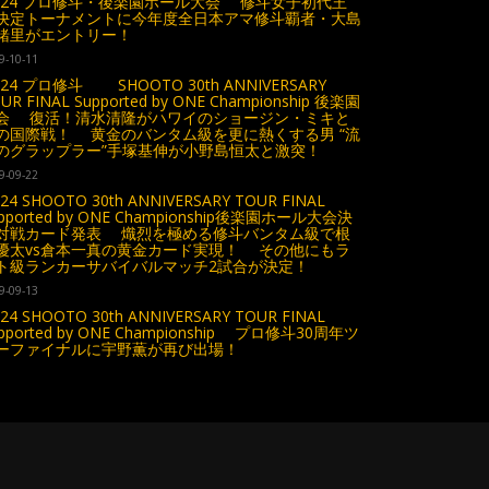
1.24 プロ修斗・後楽園ホール大会 修斗女子初代王
決定トーナメントに今年度全日本アマ修斗覇者・大島
緒里がエントリー！
9-10-11
.24 プロ修斗 SHOOTO 30th ANNIVERSARY
UR FINAL Supported by ONE Championship 後楽園
会 復活！清水清隆がハワイのショージン・ミキと
の国際戦！ 黄金のバンタム級を更に熱くする男 “流
のグラップラー”手塚基伸が小野島恒太と激突！
9-09-22
.24 SHOOTO 30th ANNIVERSARY TOUR FINAL
pported by ONE Championship後楽園ホール大会決
対戦カード発表 熾烈を極める修斗バンタム級で根
優太vs倉本一真の黄金カード実現！ その他にもラ
ト級ランカーサバイバルマッチ2試合が決定！
9-09-13
.24 SHOOTO 30th ANNIVERSARY TOUR FINAL
pported by ONE Championship プロ修斗30周年ツ
ーファイナルに宇野薫が再び出場！