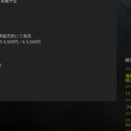
を実施予定
日券販売所にて発売
6,500円／A 5,500円
関
2
201
激
様
201
1
201
プ
201
1
の