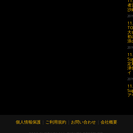
1
者
沙
201
11
TO
大
初
浪
201
11
Su
定
津
イ
201
11
Su
ア
個人情報保護
|
ご利用規約
|
お問い合わせ
|
会社概要