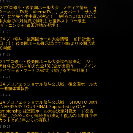
9-11-23
1.24プロ修斗・後楽園ホール大会 メディア情報 イ
ターネットTV局「AbemaTV」、スカパー！「サムラ
TV」にて完全生中継が決定！ 解説には10.13 ONE
本大会での対抗戦で勝利した世界ストロー級王
“ザ・ニンジャ”猿田洋祐が登場！
9-11-22
1.24 プロ修斗・後楽園ホール大会情報 前日計量は
3日（土）後楽園ホール展示場にて14時より公開形式
て開催
9-11-22
1.24 プロ修斗・後楽園ホール大会試合順決定 ジュ
ア修斗公式戦を加えた全13試合が出揃う！ メイン
ドイツ王者・マーカスvs“走り続ける男”宇野薫！
9-11-21
1.24 プロフェッショナル修斗公式戦・後楽園ホール大
 一週前体重報告
9-11-04
1.24 プロフェッショナル修斗公式戦 SHOOTO 30th
NIVERSARY TOUR FINAL Supported by ONE
hampionship 後楽園ホール大会決定対戦カード発表
望したSASUKEが連続参戦決定！復活の山本健斗デ
カットと約3年ぶりの再戦！
9-10-21