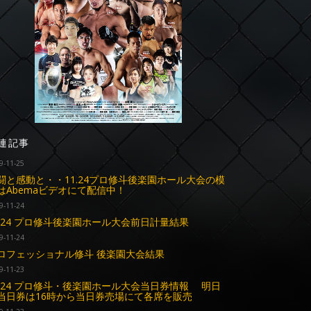
連記事
9-11-25
闘と感動と・・11.24プロ修斗後楽園ホール大会の模
はAbemaビデオにて配信中！
9-11-24
1.24 プロ修斗後楽園ホール大会前日計量結果
9-11-24
ロフェッショナル修斗 後楽園大会結果
9-11-23
1.24 プロ修斗・後楽園ホール大会当日券情報 明日
当日券は16時から当日券売場にて各席を販売