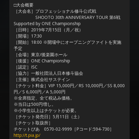
□大会概要
［大会名］プロフェッショナル修斗公式戦
SHOOTO 30th ANNIVERSARY TOUR 第6戦
Supported by ONE Championship
［日時］2019年7月15日（月／祝）
［開場］17:30
［開始］18:00 ※開場中にオープニングファイトを実施
予定
［会場］東京/後楽園ホール
［後援］ONE Championship
［認定］ISC
［協力］一般社団法人日本修斗協会
［主催］株式会社サステイン
［チケット料金］VIP 15,000円／RS 10,000円／SS 8,000
円／S 6,000円／A 5,000円
※全席指定、全て税込み価格。
※当日は500円増し。
※小学生以上はチケットが必要。
［チケット発売日］5月11日（土）
［チケット取扱所］
チケットぴあ 0570-02-9999［Pコード:594-730］
http://t.pia.jp/