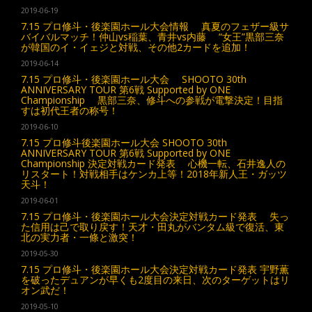
2019-06-19
7.15 プロ修斗・後楽園ホール大会情報 真夏のフェザー級サ
バイバルマッチ！仲山vs稲葉、青井vs内藤 “女王”黒部三奈
が韓国のイ・イェジと対戦、その他2カードを追加！
2019-06-14
7.15 プロ修斗・後楽園ホール大会 SHOOTO 30th
ANNIVERSARY TOUR 第6戦 Supported by ONE
Championship 黒部三奈、修斗への参戦が電撃決定！目指
すは初代王者の称号！
2019-06-10
7.15 プロ修斗後楽園ホール大会 SHOOTO 30th
ANNIVERSARY TOUR 第6戦 Supported by ONE
Championship 決定対戦カード発表 心機一転、石井逸人の
リスタート！対戦相手はケンカ上等！2018年新人王・ガッツ
天斗！
2019-06-01
7.15 プロ修斗・後楽園ホール大会決定対戦カード発表 失っ
た信用は己で取り戻す！天才・田丸がバンタム級で復活、東
北の実力者・一條と激突！
2019-05-30
7.15 プロ修斗・後楽園ホール大会決定対戦カード発表 宇野薫
を破ったデュアンが早くも2度目の来日、次のターゲットはリ
オン武だ！
2019-05-10