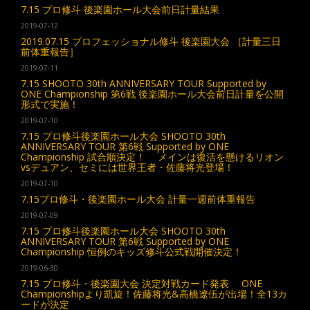
7.15 プロ修斗 後楽園ホール大会前日計量結果
2019-07-12
2019.07.15 プロフェッショナル修斗 後楽園大会 ［計量三日
前体重報告］
2019-07-11
7.15 SHOOTO 30th ANNIVERSARY TOUR Supported by
ONE Championship 第6戦 後楽園ホール大会前日計量を公開
形式で実施！
2019-07-10
7.15 プロ修斗後楽園ホール大会 SHOOTO 30th
ANNIVERSARY TOUR 第6戦 Supported by ONE
Championship 試合順決定！ メインは復活を懸けるリオン
vsデュアン、セミには世界王者・佐藤将光登場！
2019-07-10
7.15プロ修斗・後楽園ホール大会 計量一週前体重報告
2019-07-09
7.15 プロ修斗後楽園ホール大会 SHOOTO 30th
ANNIVERSARY TOUR 第6戦 Supported by ONE
Championship 恒例のキッズ修斗公式戦開催決定！
2019-06-30
7.15 プロ修斗・後楽園大会 決定対戦カード発表 ONE
Championshipより凱旋！佐藤将光&高橋遼伍が出場！全13カ
ードが決定