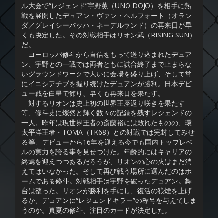
ル大会で“レジェンド”宇野薫（UNO DOJO）を相手に熱
戦を展開したデュアン・ヴァン・ヘルフォート（オラン
ダ／グレイシーバッハ・ネーデルランド）の再来日が早
くも決定した。その対戦相手はリオン武（RISING SUN）
だ。
ヨーロッパ修斗から自信をもって送り込まれたデュア
ン、宇野との一戦では両者ともに試合終了まで止まらな
いグラウンドワークで大いに会場を盛り上げ、そして常
にイニシアチブを握り続けたデュアンが勝利。日本デビ
ュー戦を白星で飾り、早くも再来日を果たす。
対するリオンは史上初の世界王座返り咲きを果たす
等、修斗史に燦然と輝く数々の記録を残すレジェンドの
一人。昨年は現世界王者の斎藤裕には敗れたものの、環
太平洋王者・TOMA（TK68）との対戦では完封してみせ
る等、デビューから16年を迎える今でも国内トップレベ
ルの実力を誇る事を見せつけた。年齢的にはキャリアの
終焉を迎えつつあるだろうが、リオンの心の火はまだ消
えてはいなかった。そして再び戦う場所に選んだのはホ
ームである修斗。対戦相手は宇野を破ったデュアン。舞
台は整った。リオンが勝利を手にし、復活の狼煙を上げ
るか、デュアンに“レジェンドキラー”の称号を与えてしま
うのか。真夏の修斗、注目のカードが決定した。