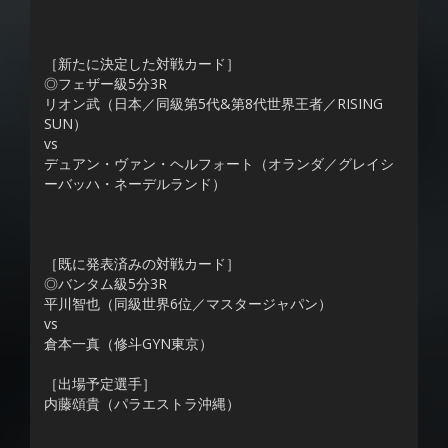
［新たに決定した対戦カード］
◎フェザー級5分3R
リオン武（日本／同級第5代&第8代世界王者／RISING
SUN）
vs
デュアン・ヴァン・ヘルフォート（オランダ／グレイシ
ーバッハ・ネーデルランド）
［既に発表済みの対戦カード］
◎バンタム級5分3R
平川智也（同級世界6位／マスタージャパン）
vs
倉本一真（修斗GYN東京）
［出場予定選手］
内藤頌貴（パラエストラ沖縄）