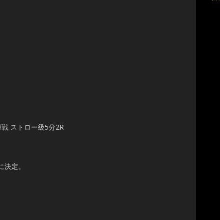
戦 ストロー級5分2R
に決定。