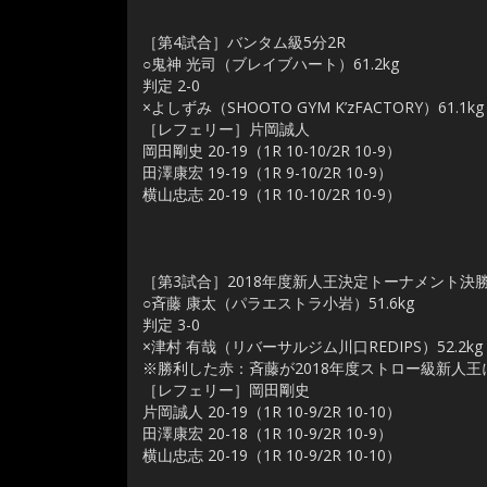
［第4試合］バンタム級5分2R
○鬼神 光司（ブレイブハート）61.2kg
判定 2-0
×よしずみ（SHOOTO GYM K’zFACTORY）61.1kg
［レフェリー］片岡誠人
岡田剛史 20-19（1R 10-10/2R 10-9）
田澤康宏 19-19（1R 9-10/2R 10-9）
横山忠志 20-19（1R 10-10/2R 10-9）
［第3試合］2018年度新人王決定トーナメント決勝
○斉藤 康太（パラエストラ小岩）51.6kg
判定 3-0
×津村 有哉（リバーサルジム川口REDIPS）52.2kg
※勝利した赤：斉藤が2018年度ストロー級新人王
［レフェリー］岡田剛史
片岡誠人 20-19（1R 10-9/2R 10-10）
田澤康宏 20-18（1R 10-9/2R 10-9）
横山忠志 20-19（1R 10-9/2R 10-10）