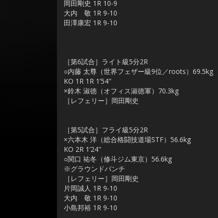
岡田剛史 1R 10-9
大内 敬 1R 9-10
田澤康宏 1R 9-10
［第6試合］ライト級5分2R
○内藤 太尊（世界フェザー級9位／roots）69.5kg
KO 1R 1R 1’54"
×鈴木 淑徳（オフィス淑徳軍）70.3kg
［レフェリー］岡田剛史
［第5試合］フライ級5分2R
×六本木 洋（総合格闘技道場STF）56.6kg
KO 2R 1’24"
○関口 祐冬（修斗ジム東京）56.6kg
※グラウンドパンチ
［レフェリー］岡田剛史
片岡誠人 1R 9-10
大内 敬 1R 9-10
小島邦裕 1R 9-10