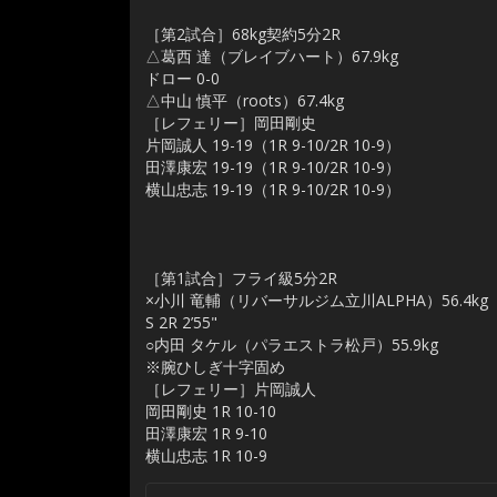
［第2試合］68kg契約5分2R
△葛西 達（ブレイブハート）67.9kg
ドロー 0-0
△中山 慎平（roots）67.4kg
［レフェリー］岡田剛史
片岡誠人 19-19（1R 9-10/2R 10-9）
田澤康宏 19-19（1R 9-10/2R 10-9）
横山忠志 19-19（1R 9-10/2R 10-9）
［第1試合］フライ級5分2R
×小川 竜輔（リバーサルジム立川ALPHA）56.4kg
S 2R 2’55"
○内田 タケル（パラエストラ松戸）55.9kg
※腕ひしぎ十字固め
［レフェリー］片岡誠人
岡田剛史 1R 10-10
田澤康宏 1R 9-10
横山忠志 1R 10-9