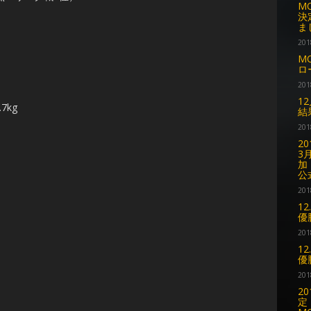
M
決
ま
201
M
ロ
201
1
7kg
結
201
2
3
加
公
201
12
優
201
12
優
201
2
定