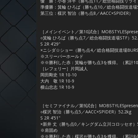
優 勝：小巻 洋平（勝ち点11／総合格闘技リラ
準優勝：箕輪 ひろば（勝ち点10／総合格闘技道場S
第三位：楳沢 智治（勝ち点8／AACC×SPIDER）
［メインイベント／第10試合］MOBSTYLESpres
○箕輪 ひろば（勝ち点7／総合格闘技道場STF）52.1
S 2R 4’29"
×ニシダ☆ショー（勝ち点4／総合格闘技道場BURST）
※スリーパーホールド
※※勝利した赤：箕輪が勝ち点3を獲得。（累計1
［レフェリー］片岡誠人
岡田剛史 1R 10-10
大内 敬 1R 10-9
横山忠志 1R 10-9
［セミファイナル／第9試合］MOBSTYLESprese
○楳沢 智治（勝ち点5／AACC×SPIDER）52.2kg
S 2R 4’51"
×新井 丈（勝ち点0／キングダム立川コロッセオ）52
※肩固め
※※勝利した赤：楳沢が勝ち点3を獲得。（累計8