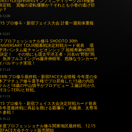
OBSTYLESpresentsインフィニティリーグ2018優勝
決定戦 箕輪の逆転優勝か？それとも小巻の逃げ切
か？
8-12-08
2.15 プロ修斗・新宿フェイス大会 計量一週前体重報
8-12-01
.27 プロフェッショナル修斗 SHOOTO 30th
NNIVERSARY TOUR開幕戦決定対戦カード発表 環
平洋バンタム級チャンピオンシップ 祖根寿麻vs岡田
 決定！ その他にも環太平洋王者・川名vs“野獣”岡
、魚井フルスイングvs藤井伸樹等、危険なランカーサ
イバルマッチ実現！
8-11-23
018年プロ修斗最終戦・新宿FACE大会情報 今年度の全
本アマチュア修斗選手権でプロ昇格した15歳の内田
ケルと18歳の中山慎平がプロデビュー 工藤諒司が久
村ヨシTERUと対戦。
8-11-13
2.15 プロ修斗・新宿フェイス大会決定対戦カード発表
年度最終戦に再起を懸ける覇彌斗、内藤弟、太尊等
々参戦！
8-10-22
年度プロフェッショナル修斗関東地区最終戦、12.15
宿FACE大会チケット販売開始