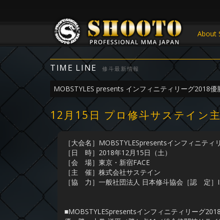
About 
TIME LINE
修斗最新情報
MOBSTYLES presents インフィニティリーグ2018
12月15日 プロ修斗サステイン
［大会名］MOBSTYLESpresentsインフィニテ
［日 時］2018年12月15日（土）
［会 場］東京・新宿FACE
［主 催］株式会社サステイン
［協 力］一般社団法人 日本修斗協会［認 定］I
■MOBSTYLESpresentsインフィニティリーグ20