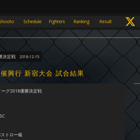
Shooto
Schedule
Fighters
Ranking
Result
優勝決定戦
2018-12-15
主催興行 新宿大会 試合結果
ィリーグ2018優勝決定戦
SC
18ストロー級