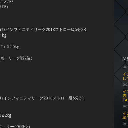
イアブル）
TF）
entsインフィニティリーグ2018ストロー級5分2R
kg
52.0kg
0点・リーグ戦2位）
関
202
イ
し
202
イ
表
ntsインフィニティリーグ2018ストロー級5分2R
F
202
イ
.2kg
級
201
点・リーグ戦3位）