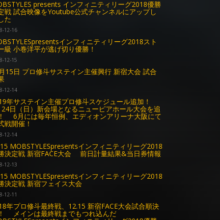
OBSTYLES presents インフィニティリーグ2018優勝
定戦 試合映像をYoutube公式チャンネルにアップし
した
8-12-16
OBSTYLESpresentsインフィニティリーグ2018スト
ー級 小巻洋平が逃げ切り優勝！
8-12-15
2月15日 プロ修斗サステイン主催興行 新宿大会 試合
果
8-12-14
019年サステイン主催プロ修斗スケジュール追加！
月24日（日）新会場となるニューピアホール大会を追
！ 6月には毎年恒例、エディオンアリーナ大阪にて
式戦開催！
8-12-14
.15 MOBSTYLESpresentsインフィニティリーグ2018
勝決定戦 新宿FACE大会 前日計量結果&当日券情報
8-12-13
.15 MOBSTYLESpresentsインフィニティリーグ2018
勝決定戦 新宿フェイス大会
8-12-11
018年プロ修斗最終戦、12.15 新宿FACE大会試合順決
！ メインは最終戦までもつれ込んだ