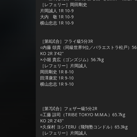
［レフェリー］岡田剛史
片岡誠人 1R 10-9
大内 敬 1R 10-9
横山忠志 1R 10-9
［第8試合］フライ級5分3R
○内藤 頌貴（同級世界9位／パラエストラ松戸）56.
KO 2R 3’42"
×小堀 貴広（ゴンズジム）56.7kg
［レフェリー］片岡誠人
岡田剛史 1R 8-10
田澤康宏 1R 9-10
横山忠志 1R 9-10
［第7試合］フェザー級5分2R
○工藤 諒司（TRIBE TOKYO M.M.A.）65.7kg
KO 2R 2’43"
×久保村 ヨシTERU（飛翔塾コンドル）65.3kg
［レフェリー］片岡誠人