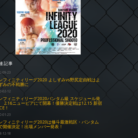
連記事
0-09-23
ンフィニティリーグ2020 よしずみvs野尻定由戦はよ
ずみの不戦勝に
0-02-12
ンフィニティリーグ2020バンタム級 スケジュール発
 2.16ニューピアにて開幕！優勝決定戦は12.15 新宿
ACE！
0-01-23
ンフィニティリーグ2020は修斗最激戦区・バンタム
で開催決定！出場メンバー発表！
8-12-18