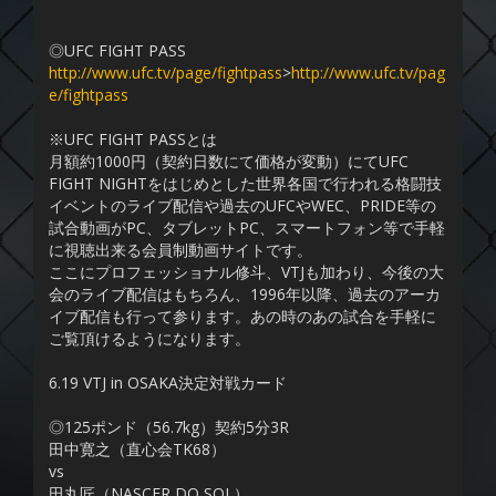
◎UFC FIGHT PASS
http://www.ufc.tv/page/fightpass
>
http://www.ufc.tv/pag
e/fightpass
※UFC FIGHT PASSとは
月額約1000円（契約日数にて価格が変動）にてUFC
FIGHT NIGHTをはじめとした世界各国で行われる格闘技
イベントのライブ配信や過去のUFCやWEC、PRIDE等の
試合動画がPC、タブレットPC、スマートフォン等で手軽
に視聴出来る会員制動画サイトです。
ここにプロフェッショナル修斗、VTJも加わり、今後の大
会のライブ配信はもちろん、1996年以降、過去のアーカ
イブ配信も行って参ります。あの時のあの試合を手軽に
ご覧頂けるようになります。
6.19 VTJ in OSAKA決定対戦カード
◎125ポンド（56.7kg）契約5分3R
田中寛之（直心会TK68）
vs
田丸匠（NASCER DO SOL）