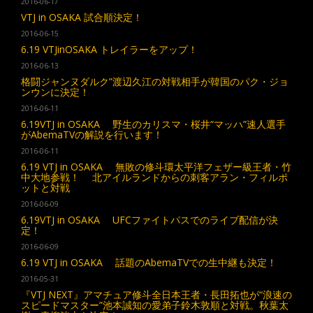
2016-06-17
VTJ in OSAKA 試合順決定！
2016-06-15
6.19 VTJinOSAKA トレイラーをアップ！
2016-06-13
格闘ジャンヌダルク”渡辺久江の対戦相手が韓国のパク・ジョ
ンウンに決定！
2016-06-11
6.19VTJ in OSAKA 野生のカリスマ・桜井“マッハ”速人選手
がAbemaTVの解説を行います！
2016-06-11
6.19 VTJ in OSAKA 無敗の修斗環太平洋フェザー級王者・竹
中大地参戦！ 北アイルランドからの刺客アラン・フィルポ
ットと対戦
2016-06-09
6.19VTJ in OSAKA UFCファイトパスでのライブ配信が決
定！
2016-06-09
6.19 VTJ in OSAKA 話題のAbemaTVでの生中継も決定！
2016-05-31
『VTJ NEXT』アマチュア修斗全日本王者・長田拓也が“浪速の
スピードマスター”池本誠知の愛弟子鈴木敦順と対戦。秋葉太