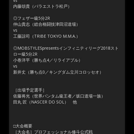
vs
内藤頌貴（パラエストラ松戸）
◎フェザー級5分2R
仲山貴志（総合格闘技津田沼道場）
vs
工藤諒司（TRIBE TOKYO M.M.A.）
◎MOBSTYLESpresentsインフィニティリーグ2018スト
ロー級5分2R
小巻洋平（勝ち点4／リライアブル）
vs
新井丈（勝ち点0／キングダム立川コロッセオ）
［出場予定選手］
佐藤将光（世界バンタム級王者／坂口道場一族）
田丸 匠（NASCER DO SOL） 他
□大会概要
［大会名］プロフェッショナル修斗公式戦