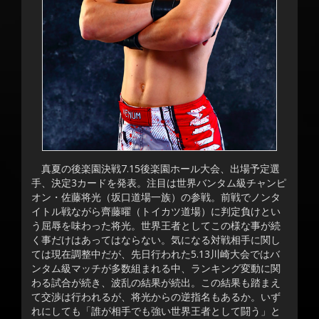
真夏の後楽園決戦7.15後楽園ホール大会、出場予定選
手、決定3カードを発表。注目は世界バンタム級チャンピ
オン・佐藤将光（坂口道場一族）の参戦。前戦でノンタ
イトル戦ながら齊藤曜（トイカツ道場）に判定負けとい
う屈辱を味わった将光。世界王者としてこの様な事が続
く事だけはあってはならない。気になる対戦相手に関し
ては現在調整中だが、先日行われた5.13川崎大会ではバ
ンタム級マッチが多数組まれる中、ランキング変動に関
わる試合が続き、波乱の結果が続出。この結果も踏まえ
て交渉は行われるが、将光からの逆指名もあるか。いず
れにしても「誰が相手でも強い世界王者として闘う」と