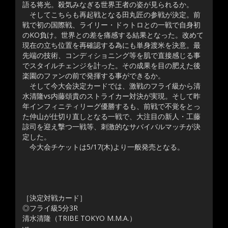
語る将光。殺気みなぎる世界王者の姿が見られるか。
そしてこちらも再起戦となる田丸匠の参戦が決定。前
戦で初の国際戦、ライリー・ドゥトロとの一戦で自身初
のKO負け。世界との差を痛感する結果となった。改めて
現在の立ち位置を再確認する為にも単身渡米を決意。最
先端の技術、コンディショニング等を肌で直接感じる事
でスタイルチェンジを計った。その成果を目の肥えた後
楽園のファンの前で発揮する事ができるか。
そして今大会決定カードでは、激戦のフライ級から清
水清隆vs内藤頌貴のストライカー対決が実現。そして昨
年インフィニティリーグ優勝するも、前戦で不覚をとっ
た仲山が仕切り直しとなる一戦で、大注目の新人・工藤
諒司を迎え撃つ一戦等、刺激的なサバイバルマッチが決
定した。
今大会チケットは5/17(木)より一般発売となる。
［決定対戦カード］
◎フライ級5分3R
清水清隆（TRIBE TOKYO M.M.A.）