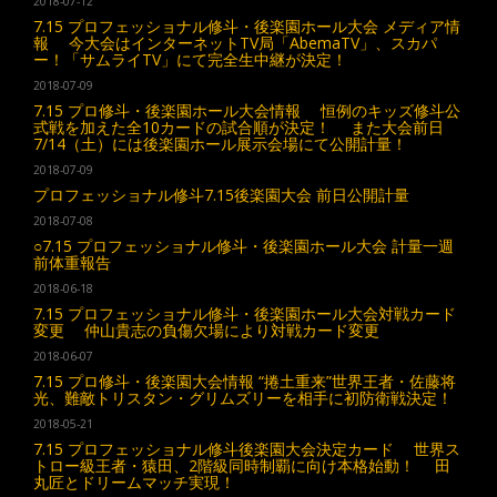
2018-07-12
7.15 プロフェッショナル修斗・後楽園ホール大会 メディア情
報 今大会はインターネットTV局「AbemaTV」、スカパ
ー！「サムライTV」にて完全生中継が決定！
2018-07-09
7.15 プロ修斗・後楽園ホール大会情報 恒例のキッズ修斗公
式戦を加えた全10カードの試合順が決定！ また大会前日
7/14（土）には後楽園ホール展示会場にて公開計量！
2018-07-09
プロフェッショナル修斗7.15後楽園大会 前日公開計量
2018-07-08
○7.15 プロフェッショナル修斗・後楽園ホール大会 計量一週
前体重報告
2018-06-18
7.15 プロフェッショナル修斗・後楽園ホール大会対戦カード
変更 仲山貴志の負傷欠場により対戦カード変更
2018-06-07
7.15 プロ修斗・後楽園大会情報 “捲土重来”世界王者・佐藤将
光、難敵トリスタン・グリムズリーを相手に初防衛戦決定！
2018-05-21
7.15 プロフェッショナル修斗後楽園大会決定カード 世界ス
トロー級王者・猿田、2階級同時制覇に向け本格始動！ 田
丸匠とドリームマッチ実現！