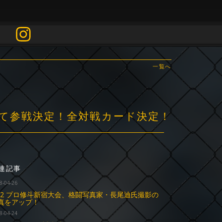
一覧へ
子が改めて参戦決定！全対戦カード決定！
連記事
8-04-26
.22 プロ修斗新宿大会、格闘写真家・長尾迪氏撮影の
真をアップ！
8-04-24