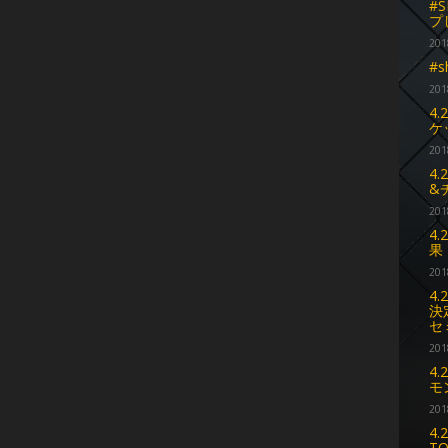
#
プ
201
#s
201
4
ケ
201
4
&
201
4
果
201
4
決
セ
201
4.
モ
201
4
T