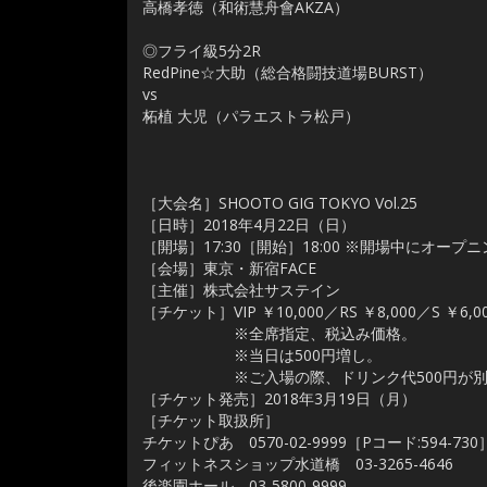
高橋孝徳（和術慧舟會AKZA）
◎フライ級5分2R
RedPine☆大助（総合格闘技道場BURST）
vs
柘植 大児（パラエストラ松戸）
［大会名］SHOOTO GIG TOKYO Vol.25
［日時］2018年4月22日（日）
［開場］17:30［開始］18:00 ※開場中にオー
［会場］東京・新宿FACE
［主催］株式会社サステイン
［チケット］VIP ￥10,000／RS ￥8,000／S ￥6,00
※全席指定、税込み価格。
※当日は500円増し。
※ご入場の際、ドリンク代500円が別途
［チケット発売］2018年3月19日（月）
［チケット取扱所］
チケットぴあ 0570-02-9999［Pコード:594-73
フィットネスショップ水道橋 03-3265-4646
後楽園ホール 03-5800-9999