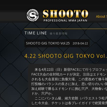
About 
TIME LINE
修斗最新情報
SHOOTO GIG TOKYO Vol.25
2018-04-22
4.22 SHOOTO GIG TO
来る4月22日（日）新宿FACEにて行うプロフェッショナ
FACE大会の全対戦カードが決定。注目はエドモン
されるも大会直前に負傷欠場。この度改めて修斗初出
打投極のバランスの良さに加え、思い切りのいい
加え経験で勝るエドモンドに挑む宍戸、大物食い
ドか、宍戸か。
ここにバンタム級、緒方史朗（パラエストラ松戸
した今大会、チケットは各プレイガイドで絶賛発