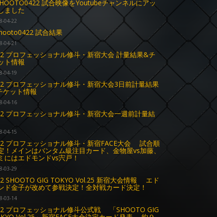
SHOOTO0422 試合映像をYoutubeチャンネルにアッ
しました
8-04-22
hooto0422 試合結果
8-04-21
.22 プロフェッショナル修斗・新宿大会 計量結果&チ
ット情報
8-04-19
.22 プロフェッショナル修斗・新宿大会3日前計量結果
チケット情報
8-04-16
.22 プロフェッショナル修斗・新宿大会一週前計量結
8-04-15
.22 プロフェッショナル修斗・新宿FACE大会 試合順
定！メインはバンタム級注目カード、金物屋vs加藤、
ミにはエドモンドvs宍戸！
8-03-29
22 SHOOTO GIG TOKYO Vol.25 新宿大会情報 エド
ンド金子が改めて参戦決定！全対戦カード決定！
8-03-14
.22 プロフェッショナル修斗公式戦 「SHOOTO GIG
OKYO Vol.25」新宿FACE大会決定カード発表 約９