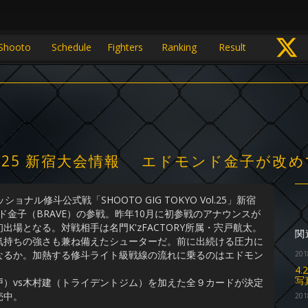
Shooto
Schedule
Fighters
Ranking
Result
KYO Vol.25 新宿大会情報 エドモンド金
ル修斗公式戦「SHOOTO GIG TOKYO Vol.25」新宿
ド金子（BRAVE）の参戦。昨年10月に初参戦のアナウンスが
場となる。対戦相手は名門K'zFACTORY所属・宍戸航太。
関
気持ちの強さも兼ね備えたシューターだ。前に出続ける圧力に
なるか。加熱する修斗ライト級戦線の流れに乗るのはエドモン
201
4
写
）vs木村建（トライデントジム）を加えた全９カードが決定
売中。
201