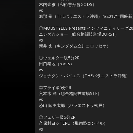
木内崇雅（和術慧舟會GODS）
vs
旭那 拳（THEパラエストラ沖縄）※2017年同級
◎MOBSTYLES Presents インフィニティリーグ
ニシダ☆ショー（総合格闘技道場BURST）
vs
新井 丈（キングダム立川コロッセオ）
◎ウェルター級5分2R
田口泰地（roots）
vs
ジョナタン・バイエス（THEパラエストラ沖縄）
◎フライ級5分2R
六本木 洋（総合格闘技道場STF）
vs
恐山 陸奥太郎（パラエストラ松戸）
◎フェザー級5分2R
久保村ヨシTERU（飛翔塾コンドル）
vs