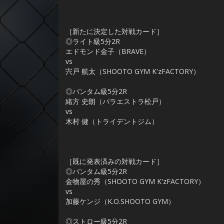
［新たに決定した対戦カード］
◎ライト級5分2R
エドモンド金子（BRAVE）
vs
宍戸 航太（SHOOTO GYM K'zFACTORY）
◎バンタム級5分2R
緒方 史朗（パラエストラ松戸）
vs
木村 健（トライデントジム）
［既に発表済みの対戦カード］
◎バンタム級5分2R
金物屋の秀（SHOOTO GYM K'zFACTORY）
vs
加藤ケンジ（K.O.SHOOTO GYM）
◎ストロー級5分2R