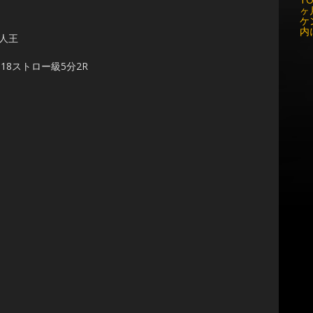
ヶ
ケ
内
新人王
2018ストロー級5分2R