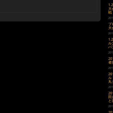
1
大
戦
201
プ
大
201
1
ル
バ
201
2
者
201
2
ル
丸
201
2
田
と
201
2