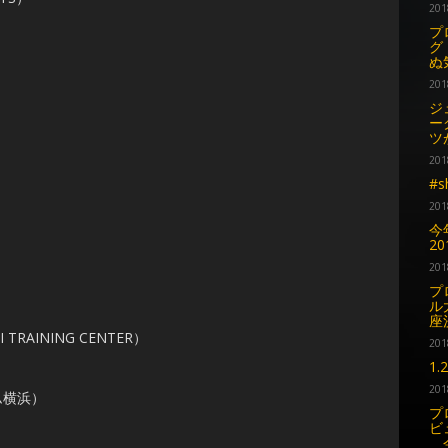
201
プ
グ
ぬ
201
ジ
ー
ツ
201
#
201
今
2
201
プ
）
ル
座
AINING CENTER）
201
1
201
ム横浜）
プ
ビ
今