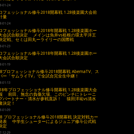
8-01-24
ロフェッショナル修斗2018開幕戦 1.28後楽園大会前
計量
8-01-24
ロフェッショナル修斗2018年開幕戦 1.28後楽園ホー
大会試合順決定 メインは魚井vs租根の環太平洋王
決定戦、セミは田丸ーライリーの国際戦
8-01-23
ロフェッショナル修斗2018年開幕戦 1.28後楽園ホー
大会試合順決定
8-01-19
.28プロフェッショナル修斗2018開幕戦 AbemaTV、ス
パー「サムライTV」で全試合完全生中継！
8-01-13
018年プロフェッショナル修斗開幕戦 1.28後楽園大会
報 前田、無念の負傷欠場、このピンチにトレーニ
グパートナー・清水が参戦直訴！ 猿田洋祐vs清水
隆決定！
8-01-09
.28 プロフェッショナル修斗2018開幕戦 決定対戦カー
発表 中学生シューターによるジュニア修斗公式戦
決定
7-12-29