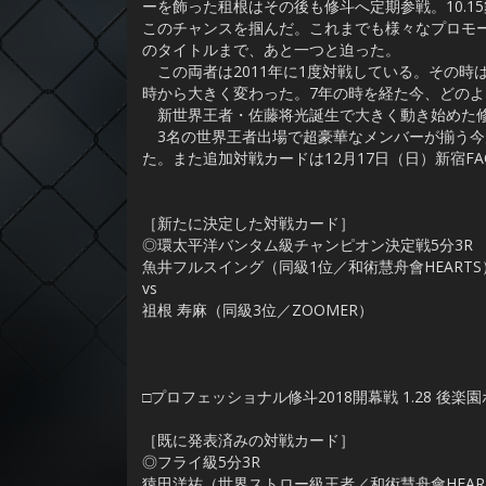
ーを飾った租根はその後も修斗へ定期参戦。10.1
このチャンスを掴んだ。これまでも様々なプロモ
のタイトルまで、あと一つと迫った。
この両者は2011年に1度対戦している。その時
時から大きく変わった。7年の時を経た今、どの
新世界王者・佐藤将光誕生で大きく動き始めた修
3名の世界王者出場で超豪華なメンバーが揃う今
た。また追加対戦カードは12月17日（日）新宿F
［新たに決定した対戦カード］
◎環太平洋バンタム級チャンピオン決定戦5分3R
魚井フルスイング（同級1位／和術慧舟會HEARTS
vs
祖根 寿麻（同級3位／ZOOMER）
□プロフェッショナル修斗2018開幕戦 1.28 後
［既に発表済みの対戦カード］
◎フライ級5分3R
猿田洋祐（世界ストロー級王者／和術慧舟會HEAR