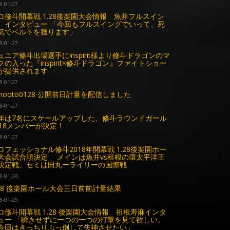
8-01-27
ロ修斗開幕戦 1.28後楽園大会情報 魚井フルスイン
 インタビュー 「今回もフルスイングでいって、死
気でベルトを獲ります」
8-01-27
ュニア修斗出場選手にinspirit様より修斗ドラゴンのマ
クの入った『inspirit×修斗ドラゴン』ファイトショー
が提供されます
8-01-27
shooto0128 公開前日計量を配信しました
8-01-27
年は7名にスケールアップした、修斗ラウンドガール
018メンバーが決定！
8-01-27
ロフェッショナル修斗2018年開幕戦 1.28後楽園ホー
大会試合順決定 メインは魚井vs租根の環太平洋王
決定戦、セミは田丸ーライリーの国際戦
8-01-26
.28 後楽園ホール大会三日前前計量結果
8-01-25
ロ修斗開幕戦 1.28 後楽園大会情報 祖根寿麻インタ
ュー 「瞬きせずに一つの一つの打撃を見て欲しい。
回はきっちりぶっ倒して失神させたい」