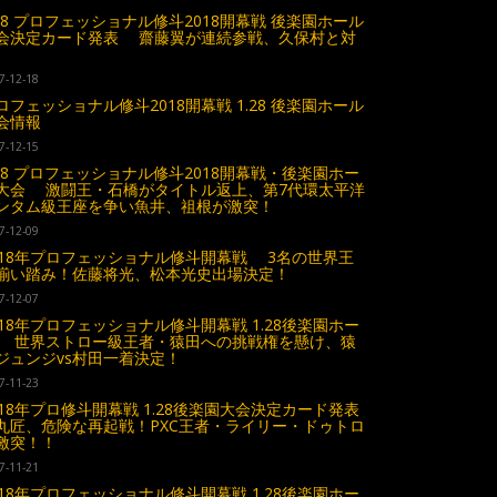
.28 プロフェッショナル修斗2018開幕戦 後楽園ホール
会決定カード発表 齋藤翼が連続参戦、久保村と対
7-12-18
ロフェッショナル修斗2018開幕戦 1.28 後楽園ホール
会情報
7-12-15
.28 プロフェッショナル修斗2018開幕戦・後楽園ホー
大会 激闘王・石橋がタイトル返上、第7代環太平洋
ンタム級王座を争い魚井、祖根が激突！
7-12-09
018年プロフェッショナル修斗開幕戦 3名の世界王
揃い踏み！佐藤将光、松本光史出場決定！
7-12-07
018年プロフェッショナル修斗開幕戦 1.28後楽園ホー
 世界ストロー級王者・猿田への挑戦権を懸け、猿
ジュンジvs村田一着決定！
7-11-23
018年プロ修斗開幕戦 1.28後楽園大会決定カード発表
丸匠、危険な再起戦！PXC王者・ライリー・ドゥトロ
激突！！
7-11-21
018年プロフェッショナル修斗開幕戦 1.28後楽園ホー