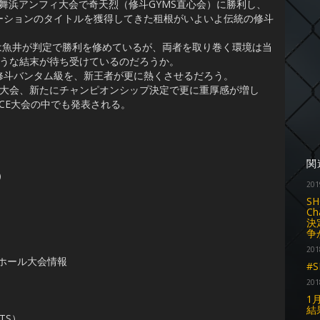
5舞浜アンフィ大会で奇天烈（修斗GYMS直心会）に勝利し、
ーションのタイトルを獲得してきた租根がいよいよ伝統の修斗
は魚井が判定で勝利を修めているが、両者を取り巻く環境は当
ような結末が待ち受けているのだろうか。
斗バンタム級を、新王者が更に熱くさせるだろう。
大会、新たにチャンピオンシップ決定で更に重厚感が増し
ACE大会の中でも発表される。
関
）
201
SH
C
決
争
201
楽園ホール大会情報
#
201
1
結
TS）