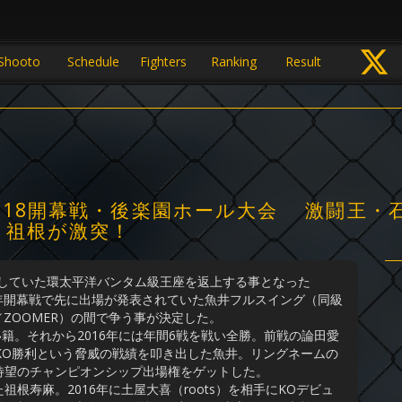
Shooto
Schedule
Fighters
Ranking
Result
2018開幕戦・後楽園ホール大会 激闘王
、祖根が激突！
持していた環太平洋バンタム級王座を返上する事となった
18年開幕戦で先に出場が発表されていた魚井フルスイング（同級
／ZOOMER）の間で争う事が決定した。
籍。それから2016年には年間6戦を戦い全勝。前戦の論田愛
KO勝利という脅威の戦績を叩き出した魚井。リングネームの
待望のチャンピオンシップ出場権をゲットした。
寿麻。2016年に土屋大喜（roots）を相手にKOデビュ