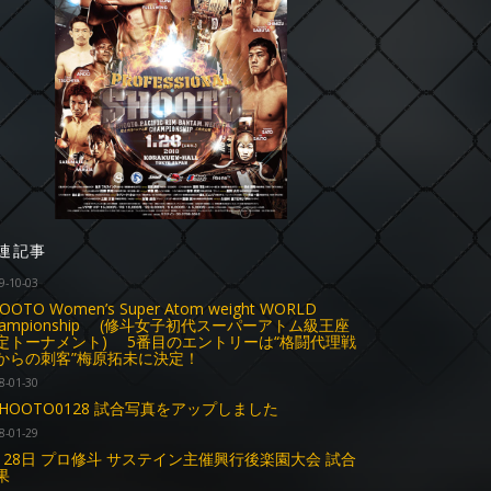
連記事
9-10-03
OOTO Women’s Super Atom weight WORLD
hampionship (修斗女子初代スーパーアトム級王座
定トーナメント) 5番目のエントリーは“格闘代理戦
からの刺客”梅原拓未に決定！
8-01-30
SHOOTO0128 試合写真をアップしました
8-01-29
月28日 プロ修斗 サステイン主催興行後楽園大会 試合
果