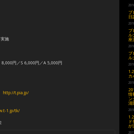
201
プ
日
201
プ
ル
を実施
座
201
プ
ル
,000円／S 6,000円／A 5,000円
201
1
カ
201
2
0］
http://t.pia.jp/
情
ン
清
.t-1.jp/tk/
201
1
ド
2
が
201