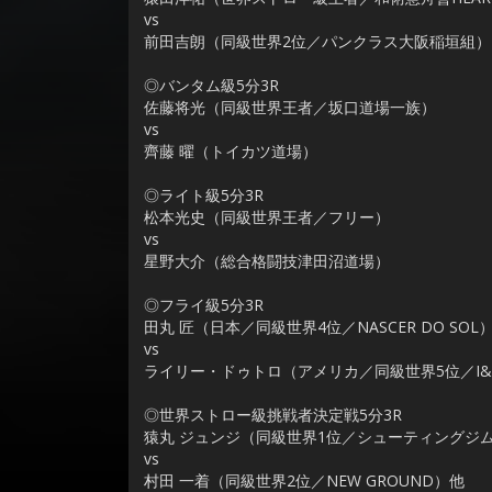
vs
前田吉朗（同級世界2位／パンクラス大阪稲垣組）
◎バンタム級5分3R
佐藤将光（同級世界王者／坂口道場一族）
vs
齊藤 曜（トイカツ道場）
◎ライト級5分3R
松本光史（同級世界王者／フリー）
vs
星野大介（総合格闘技津田沼道場）
◎フライ級5分3R
田丸 匠（日本／同級世界4位／NASCER DO SOL
vs
ライリー・ドゥトロ（アメリカ／同級世界5位／I&I TR
◎世界ストロー級挑戦者決定戦5分3R
猿丸 ジュンジ（同級世界1位／シューティングジ
vs
村田 一着（同級世界2位／NEW GROUND）他