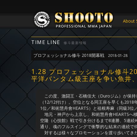
About 
TIME LINE
修斗最新情報
プロフェッショナル修斗 2018開幕戦
2018-01-28
1.28 プロフェッショナル修斗
平洋バンタム級王座を争い魚井
この度、激闘王・石橋佳大（Duroジム）が保
（12/12付け）。空位となる同王座を早くも20
1位／和術慧舟會HEARTS）と祖根寿麻（同級3位
地元・神戸から上京し、和術慧舟會HEARTSへ移
空隆（心技館）戦で引き分けるまで8連勝、5連続
通り、魂のフルスイングで衝撃的な結末の連続で
対するは様々なプロモーションを渡り歩いてきた祖根