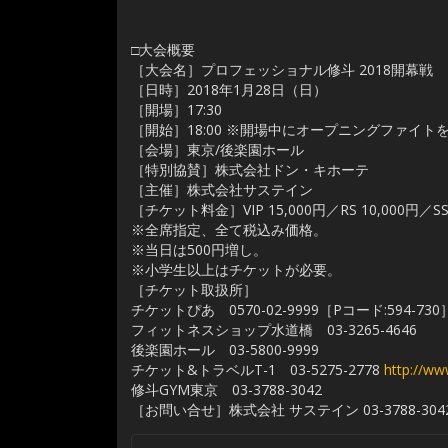
□大会概要
［大会名］プロフェッショナル修斗 2018開幕戦
［日時］2018年1月28日（日）
［開場］17:30
［開始］18:00 ※開場中にオープニングファイト
［会場］東京/後楽園ホール
［特別協賛］株式会社ドン・キホーテ
［主催］株式会社サステイン
［チケット料金］VIP 15,000円／RS 10,000円／SS 8
※全席指定、全て税込み価格。
※当日は500円増し。
※小学生以上はチケットが必要。
［チケット取扱所］
チケットぴあ 0570-02-9999［Pコード:594-73
フィットネスショップ水道橋 03-3265-4646
後楽園ホール 03-5800-9999
チケット&トラベルT-1 03-5275-2778
http://www
修斗GYM東京 03-3788-3042
［お問い合せ］株式会社 サステイン 03-3788-304