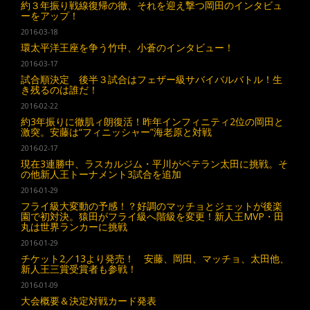
約３年振り戦線復帰の徹、それを迎え撃つ岡田のインタビュ
ーをアップ！
2016-03-18
環太平洋王座を争う竹中、小蒼のインタビュー！
2016-03-17
試合順決定 後半３試合はフェザー級サバイバルバトル！生
き残るのは誰だ！
2016-02-22
約3年振りに徹肌ィ朗復活！昨年インフィニティ2位の岡田と
激突。安藤は“フィニッシャー”海老原と対戦
2016-02-17
現在3連勝中、ラスカルジム・平川がベテラン太田に挑戦。そ
の他新人王トーナメント3試合を追加
2016-01-29
フライ級大変動の予感！？好調のマッチョとジェットが後楽
園で初対決。猿田がフライ級へ階級を変更！新人王MVP・田
丸は世界ランカーに挑戦
2016-01-29
チケット2／13より発売！ 安藤、岡田、マッチョ、太田他、
新人王三賞受賞者も参戦！
2016-01-09
大会概要＆決定対戦カード発表