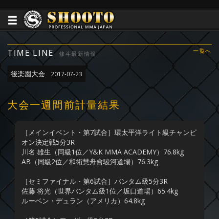
TIME LINE
一覧へ
修斗最新情報
後楽園大会
2017-07-23
大会一週間前計量結果
［メインイベント・第7試合］環太平洋ライト級チャンピ
オン決定戦5分3R
川名 雄生（同級1位／Y&K MMA ACADEMY）76.8kg
AB（同級2位／和術慧舟會駿河道場）76.3kg
［セミファイナル・第6試合］バンタム級5分3R
佐藤 将光（世界バンタム級1位／坂口道場）65.4kg
ルーベン・デュラン（アメリカ）64.8kg