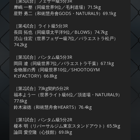
［第5試合］フェザー級5分3R
摩嶋 一整（同級世界9位／毛利道場）71.5kg
星野 勇二（和術慧舟會GODS・NATURAL9）69.1kg
［第4試合］ライト級5分3R
長田 拓也（同級環太平洋9位／BLOWS）74.7kg
児山 佳宏（世界フェザー級7位／パラエストラ松戸）
74.2kg
［第3試合］バンタム級5分3R
岡田 遼（同級世界7位／パラエストラ千葉）67.1kg
金物屋の秀（同級世界10位／SHOOTOGYM
K'zFACTORY）66.8kg
［第2試合］73kg契約5分2R
福本よう一（世界ライト級6位／頂道場・NATURAL9）
77.6kg
鈴木淑徳（和術慧舟會HEARTS）76.4kg
［第1試合］バンタム級5分2R
榎本 明（リバーサルジム東京スタンドアウト）65.5kg
論田 愛空隆（心技館）69.0kg