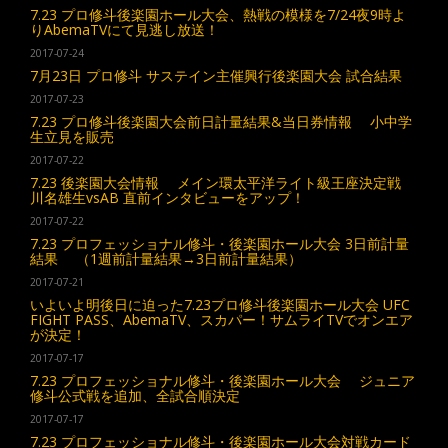
7.23 プロ修斗後楽園ホール大会、熱戦の模様を7/24夜9時よ
りAbemaTVにて見逃し放送！
2017-07-24
7月23日 プロ修斗 サステイン主催興行後楽園大会 試合結果
2017-07-23
7.23 プロ修斗後楽園大会前日計量結果&当日券情報 小中学
生立見を販売
2017-07-22
7.23 後楽園大会情報 メイン環太平洋ライト級王座決定戦
川名雄生vsAB 直前インタビューをアップ！
2017-07-22
7.23 プロフェッショナル修斗・後楽園ホール大会 3日前計量
結果 （1週前計量結果→3日前計量結果）
2017-07-21
いよいよ明後日に迫った7.23プロ修斗後楽園ホール大会 UFC
FIGHT PASS、AbemaTV、スカパー！サムライTVでオンエア
が決定！
2017-07-17
7.23 プロフェッショナル修斗・後楽園ホール大会 ジュニア
修斗公式戦を追加、全試合順決定
2017-07-17
7.23 プロフェッショナル修斗・後楽園ホール大会対戦カード