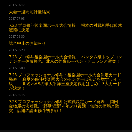
2017-07-17
大会一週間前計量結果
2017-07-03
7.23 プロ修斗後楽園ホール大会情報 福本の対戦相手は鈴木
淑徳に決定
2017-06-30
試合中止のお知らせ
2017-06-23
7.23 プロ修斗後楽園ホール大会情報 バンタム級トップコン
テンダー佐藤将光、北米の強豪ルーベン・デュランと激突！
2017-06-08
7.23 プロフェッショナル修斗・後楽園ホール大会決定カード
発表 真夏の修斗後楽園大会のセンターは勢いを増すライト
級！ 川名vsABの環太平洋王座決定戦をはじめ、3大カード
が決定！
2017-05-15
7.23 プロフェッショナル修斗公式戦決定カード発表 岡田、
金物屋の決着戦、“野獣”星野４年ぶり復活！無敗の摩嶋と激
突、話題の論田修斗初参戦！