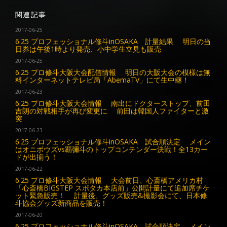
関連記事
2017-06-25
6.25 プロフェッショナル修斗inOSAKA 計量結果 明日の当
日券は午後1時より発売、小中学生立見も販売
2017-06-25
6.25 プロ修斗大阪大会配信情報 明日の大阪大会の模様は無
料インターネットテレビ局「AbemaTV」にて生中継！
2017-06-23
6.25 プロ修斗大阪大会情報 南出にドクターストップ、前田
吉朗の対戦相手が再び変更に 前田は韓国人ファイターと激
突
2017-06-23
6.25 プロフェッショナル修斗inOSAKA 試合順決定 メイン
はオニボウズvs覇彌斗のトップコンテンダー決戦！全13カー
ドが出揃う！
2017-06-22
6.25 プロ修斗大阪大会情報 大会前日、心斎橋アメリカ村
「心斎橋BIGSTEP スポタカ本店前」公開計量にて追加席チケ
ット緊急販売！ 計量後、グッズ販売&撮影会にて、日本修
斗協会グッズ新商品を販売！
2017-06-20
6.25 プロフェッショナル修斗inOSAKA 試合順決定 メイン