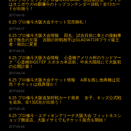
はオニボウズvs覇彌斗のトップコンテンダー決戦！全13カー
ドが出揃う！
2017-06-19
6.25 プロ修斗大阪大会チケット完売御礼！
2017-06-17
6.25 プロ修斗大阪大会情報 田丸、試合目前に車との接触事
故で無念の欠場 吉朗の対戦相手はGLADIATORフライ級王
者・南出に変更
2017-06-15
6.25 プロ修斗大阪大会情報 心斎橋アメリカ村のランドマー
ク「心斎橋BIGSTEP スポタカ本店前」中央大階段にて大阪初
の公開計量！
2017-06-14
6.25 プロ修斗大阪大会チケット情報 A席を残し他券種は完
売！チケットは残席僅か！
2017-06-02
6.25 プロ修斗大阪追加対戦カード発表 女子、キッズ公式戦
を追加。全13試合が出揃う！
2017-05-26
6.25 プロ修斗・エディオンアリーナ大阪大会 フィットネスシ
ョップ難波店、大阪イサミでもチケット販売を開始！
2017-05-06