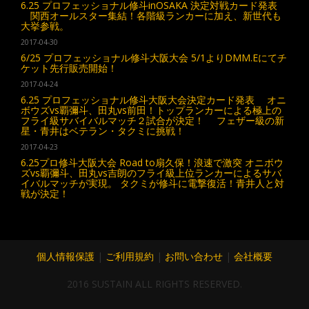
6.25 プロフェッショナル修斗inOSAKA 決定対戦カード発表
関西オールスター集結！各階級ランカーに加え、新世代も
大挙参戦。
2017-04-30
6/25 プロフェッショナル修斗大阪大会 5/1よりDMM.Eにてチ
ケット先行販売開始！
2017-04-24
6.25 プロフェッショナル修斗大阪大会決定カード発表 オニ
ボウズvs覇彌斗、田丸vs前田！トップランカーによる極上の
フライ級サバイバルマッチ２試合が決定！ フェザー級の新
星・青井はベテラン・タクミに挑戦！
2017-04-23
6.25プロ修斗大阪大会 Road to扇久保！浪速で激突 オニボウ
ズvs覇彌斗、田丸vs吉朗のフライ級上位ランカーによるサバ
イバルマッチが実現。 タクミが修斗に電撃復活！青井人と対
戦が決定！
個人情報保護
|
ご利用規約
|
お問い合わせ
|
会社概要
2016 SUSTAIN ALL RIGHTS RESERVED.