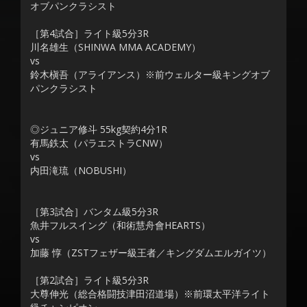
オブパンクラシスト
［第4試合］ライト級5分3R
川名雄生（SHINWA MMA ACADEMY）
vs
鈴木槇吾（アライアンス）※前ウェルター級キングオブ
パンクラシスト
◎ジュニア修斗 55kg契約4分1R
有馬鉄太（パラエストラCNW）
vs
内田滝琉（NOBUSHI）
［第3試合］バンタム級5分3R
魚井フルスイング（和術慧舟會HEARTS）
vs
加藤 惇（ZSTフェザー級王者／キングダムエルガイツ）
［第2試合］ライト級5分3R
大尊伸光（総合格闘技津田沼道場）※前環太平洋ライト