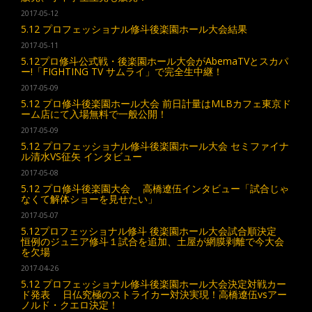
2017-05-12
5.12 プロフェッショナル修斗後楽園ホール大会結果
2017-05-11
5.12プロ修斗公式戦・後楽園ホール大会がAbemaTVとスカパ
ー!「FIGHTING TV サムライ」で完全生中継！
2017-05-09
5.12 プロ修斗後楽園ホール大会 前日計量はMLBカフェ東京ド
ーム店にて入場無料で一般公開！
2017-05-09
5.12 プロフェッショナル修斗後楽園ホール大会 セミファイナ
ル清水VS征矢 インタビュー
2017-05-08
5.12 プロ修斗後楽園大会 高橋遼伍インタビュー「試合じゃ
なくて解体ショーを見せたい」
2017-05-07
5.12プロフェッショナル修斗 後楽園ホール大会試合順決定
恒例のジュニア修斗１試合を追加、土屋が網膜剥離で今大会
を欠場
2017-04-26
5.12 プロフェッショナル修斗後楽園ホール大会決定対戦カー
ド発表 日仏究極のストライカー対決実現！高橋遼伍vsアー
ノルド・クエロ決定！