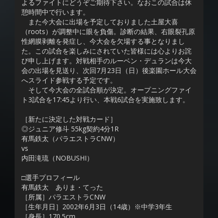
よるファイトにどうぞご期待下さい。なおこの試合は休
憩時間中で行います。
また今大会に出場を予定しておりました土屋大喜
（roots）が調整中に眼を負傷。診断の結果、右眼裂孔原
性網膜剥離を発症し、今大会を欠場する事となりまし
た。この試合を楽しみにされていた皆様には心よりお詫
び申し上げます。対戦相手のルーベン・デュランは今大
会の出場を見送り、次回7月23日（日）後楽園ホール大会
へスライド参戦する予定です。
そして今大会の全試合順が決定。オープニングファイ
ト3試合を17:45より行い、本戦6試合を実施致します。
［新たに決定した対戦カード］
◎ジュニア修斗 55kg契約4分1R
有馬鉄太（パラエストラCNW）
vs
内田滝琉（NOBUSHI）
□選手プロフィール
有馬鉄太 ありま・てった
［所属］パラエストラCNW
［生年月日］2002年6月3日（14歳）※中学3年生
［身長］170.5cm