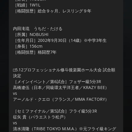
［戦績］1W1L
［格闘技歴］総合９ヶ月、レスリング９年
内田滝琉 うちだ・たける
［所属］NOBUSHI
［生年月日］2002年9月30日（14歳）※中学3年生
［身長］156cm
［格闘技歴］格闘歴7年
□5.12プロフェッショナル修斗後楽園ホール大会 試合順
決定
［メインイベント／第6試合］フェザー級5分3R
高橋遼伍（日本／同級環太平洋王者／KRAZY BEE）
vs
アーノルド・クエロ（フランス／MMA FACTORY）
［セミファイナル／第5試合］フライ級5分3R
征矢 貴（パラエストラ松戸）
vs
清水清隆（TRIBE TOKYO M.M.A.）※元フライ級キング