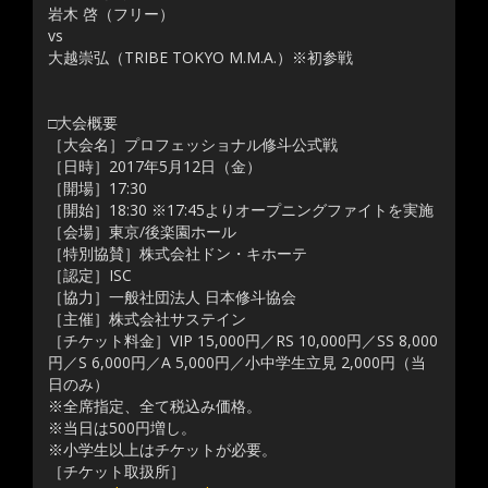
岩木 啓（フリー）
vs
大越崇弘（TRIBE TOKYO M.M.A.）※初参戦
□大会概要
［大会名］プロフェッショナル修斗公式戦
［日時］2017年5月12日（金）
［開場］17:30
［開始］18:30 ※17:45よりオープニングファイトを実施
［会場］東京/後楽園ホール
［特別協賛］株式会社ドン・キホーテ
［認定］ISC
［協力］一般社団法人 日本修斗協会
［主催］株式会社サステイン
［チケット料金］VIP 15,000円／RS 10,000円／SS 8,000
円／S 6,000円／A 5,000円／小中学生立見 2,000円（当
日のみ）
※全席指定、全て税込み価格。
※当日は500円増し。
※小学生以上はチケットが必要。
［チケット取扱所］