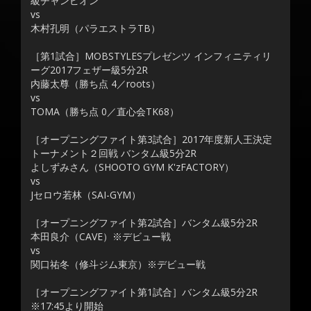
級チャンピオン
vs
木村孔明（パラエストラTB）
［第1試合］MOBSTYLESプレゼンツ インフィニティリ
ーグ2017フェザー級5分2R
内藤太尊（勝ち点 4／roots）
vs
TOMA（勝ち点 0／直心会TK68）
［オープニングファイト第3試合］2017年度新人王決定
トーナメント２回戦 バンタム級5分2R
よしずみさん（SHOOTO GYM K'zFACTORY）
vs
Jセロウ若林（SAI-GYM）
［オープニングファイト第2試合］バンタム級5分2R
本田良介（CAVE）※デビュー戦
vs
関口祐冬（修斗ジム東京）※デビュー戦
［オープニングファイト第1試合］バンタム級5分2R
※17:45より開始