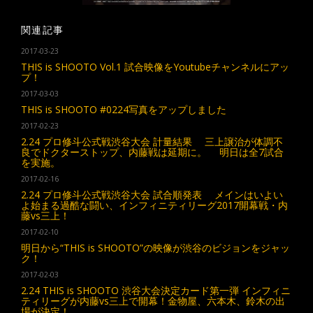
関連記事
2017-03-23
THIS is SHOOTO Vol.1 試合映像をYoutubeチャンネルにアッ
プ！
2017-03-03
THIS is SHOOTO #0224写真をアップしました
2017-02-23
2.24 プロ修斗公式戦渋谷大会 計量結果 三上譲治が体調不
良でドクターストップ、内藤戦は延期に。 明日は全7試合
を実施。
2017-02-16
2.24 プロ修斗公式戦渋谷大会 試合順発表 メインはいよい
よ始まる過酷な闘い、インフィニティリーグ2017開幕戦・内
藤vs三上！
2017-02-10
明日から“THIS is SHOOTO”の映像が渋谷のビジョンをジャッ
ク！
2017-02-03
2.24 THIS is SHOOTO 渋谷大会決定カード第一弾 インフィニ
ティリーグが内藤vs三上で開幕！金物屋、六本木、鈴木の出
場が決定！