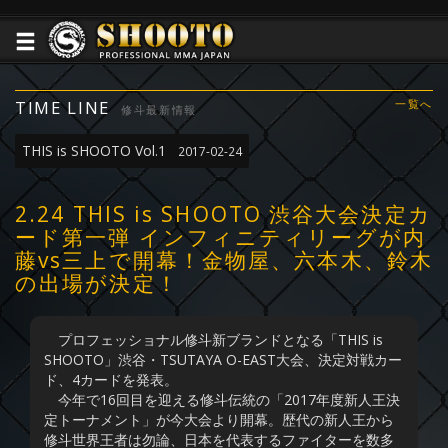
TIME LINE
一覧へ
修斗最新情報
THIS is SHOOTO Vol.1
2017-02-24
2.24 THIS is SHOOTO 渋谷大会決定カ
ード第一弾 インフィニティリーグが内
藤vs三上で開幕！金物屋、六本木、鈴木
の出場が決定！
プロフェッショナル修斗新ブランドとなる「THIS is
SHOOTO」渋谷・TSUTAYA O-EAST大会、決定対戦カー
ド、4カードを発表。
今年で16回目を迎える修斗伝統の「2017年度新人王決
定トーナメント」が今大会より開幕。歴代の新人王から
修斗世界王者は勿論、日本を代表するファイターを数多