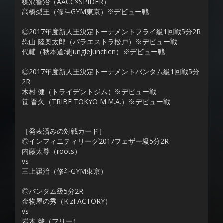
楳沢智治（AACC×SPIDER）
高橋梨王（修斗GYM東京）※デビュー戦
◎2017年度新人王決定トーナメントフライ級1回戦5分2R
恐山 陸奥太郎（パラエストラ松戸）※デビュー戦
代輔（秋本道場JungleJunction）※デビュー戦
◎2017年度新人王決定トーナメントバンタム級1回戦5分
2R
木村 健（トライデントジム）※デビュー戦
笹 晋久（TRIBE TOKYO M.M.A.）※デビュー戦
［発表済みの対戦カード］
◎インフィニティリーグ2017フェザー級5分2R
内藤太尊（roots）
vs
三上譲治（修斗GYM東京）
◎バンタム級5分2R
金物屋の秀（K'zFACTORY）
vs
岩木 啓（フリー）