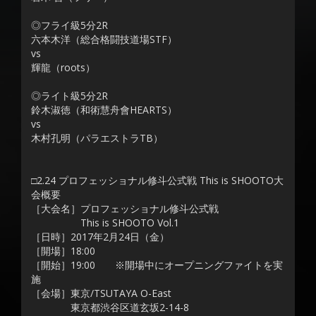
◎フライ級5分2R
六本木洋（総合格闘技道場STF）
vs
輝龍（roots）
◎ライト級5分2R
鈴木淑徳（和術慧舟會HEARTS）
vs
木村孔明（パラエストラTB）
□2.24 プロフェッショナル修斗公式戦 This is SHOOTO大
会概要
［大会名］プロフェッショナル修斗公式戦
This is SHOOTO Vol.1
［日時］2017年2月24日（金）
［開場］18:00
［開始］19:00 ※開場中にオープニングファイトを実
施
［会場］東京/TSUTAYA O-East
東京都渋谷区道玄坂2-14-8