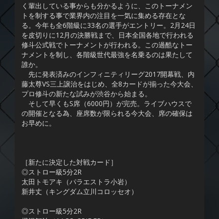
く輩出している事からも分かるように、このトーナメン
トを制する事で業界内の注目を一気に集める存在とな
る。今年も全6階級に33名の選手がエントリー。2月24日
を皮切りに12月の決勝戦まで、日本全国各地で行われる
修斗公式戦でトーナメントが行われる。この過酷なトー
ナメントを制し、各階級世代最強を名乗るのは果たして
誰か。
先に発表済みのインフィニティリーグ2017開幕戦、内
藤太尊VS三上譲治をはじめ、全8カードが揃った今大会、
プロ修斗の新たな試みが渋谷から始まる。
そして早くもS席（6000円）が完売。ライブハウスで
の開催となる為、座席数が限られる今大会、席の確保は
お早めに。
［新たに決定した対戦カード］
◎ストロー級5分2R
太田トモアキ（パラエストラ小岩）
新井丈（キングダム立川コロッセオ）
◎ストロー級5分2R