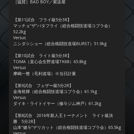
［協賛］BAD BOY／紫染屋
【第11試合 フライ級5分3R】
マッチョ“ザ”バタフライ（総合格闘技道場コブラ会）
52.2kg
Versus
ニシダ☆ショー（総合格闘技道場BURST）51.9kg
【第10試合 ライト級5分3R】
TOMA（直心会生野道場TK68）65.8kg
Versus
摩嶋一整（毛利道場）※当日計量
【第9試合 フェザー級5分2R】
金海裕輝（総合格闘技道場コブラ会）61.1kg
Versus
ダイキ・ライトイヤー（修斗ジム神戸）61.2kg
【第8試合 2016年新人王トーナメント ライト級決
勝 5分2R】
山本“健斗”デリカット（総合格闘技道場コブラ会）65.5kg
Versus