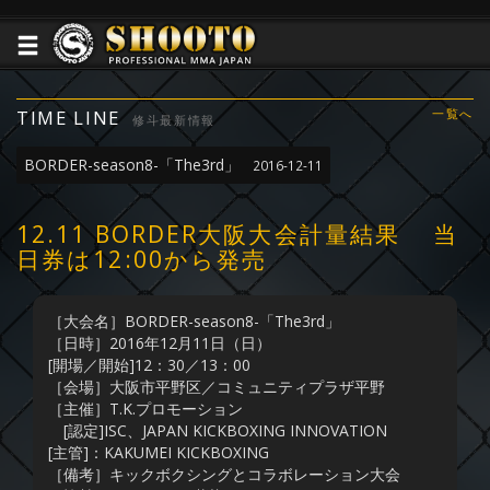
TIME LINE
一覧へ
修斗最新情報
BORDER-season8-「The3rd」
2016-12-11
12.11 BORDER大阪大会計量結果 当
日券は12:00から発売
［大会名］BORDER-season8-「The3rd」
［日時］2016年12月11日（日）
[開場／開始]12：30／13：00
［会場］大阪市平野区／コミュニティプラザ平野
［主催］T.K.プロモーション
[認定]ISC、JAPAN KICKBOXING INNOVATION
[主管]：KAKUMEI KICKBOXING
［備考］キックボクシングとコラボレーション大会