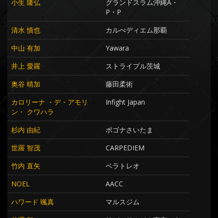
小生 隆弘
グランドスラム沖縄A・
P・P
清水 慎也
カルぺディエム那覇
中山 有加
Yawara
井上 愛羅
ストライプル茨城
奥谷 晴加
藤田柔術
カロリーナ ・デ・アモリ
Infight Japan
ン・ クワハラ
杉内 由紀
ポゴナさいたま
世羅 智茂
CARPEDIEM
竹内 直矢
ベラトレオ
NOEL
AACC
ハワード 颯真
マルスジム