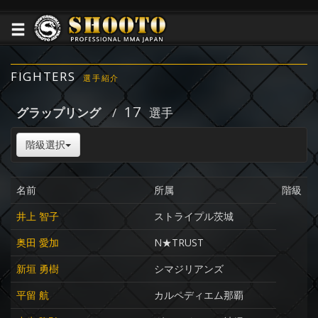
FIGHTERS
選手紹介
17
グラップリング
/
選手
階級選択
名前
所属
階級
井上 智子
ストライプル茨城
奥田 愛加
N★TRUST
新垣 勇樹
シマジリアンズ
平留 航
カルペディエム那覇