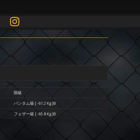
階級
バンタム級 [ -61.2 Kg ]B
フェザー級 [ -65.8 Kg ]B