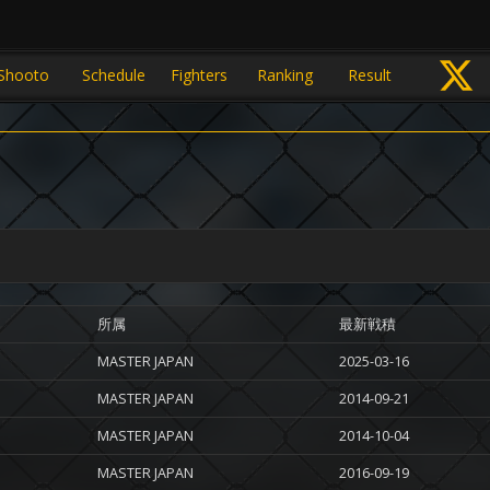
Shooto
Schedule
Fighters
Ranking
Result
所属
最新戦積
MASTER JAPAN
2025-03-16
MASTER JAPAN
2014-09-21
MASTER JAPAN
2014-10-04
MASTER JAPAN
2016-09-19