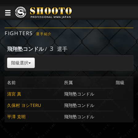
FIGHTERS
選手紹介
3
飛翔塾コンドル
/
選手
階級選択
名前
所属
階級
清宮 真
飛翔塾コンドル
久保村 ヨシTERU
飛翔塾コンドル
平澤 克明
飛翔塾コンドル