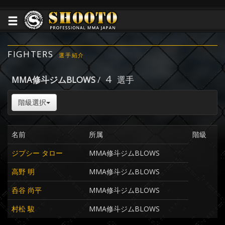
FIGHTERS
選手紹介
4
MMA修斗ジムBLOWS
/
選手
階級選択
名前
所属
階級
ジプシー タロー
MMA修斗ジムBLOWS
高野 明
MMA修斗ジムBLOWS
呑谷 尚平
MMA修斗ジムBLOWS
村松 駿
MMA修斗ジムBLOWS