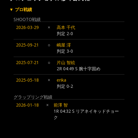
▼ プロ戦績
SHOOTO戦績
2026-03-29
×
高本 千代
判定 2-0
2025-09-21
○
嶋屋 澪
判定 3-0
2025-07-21
○
片山 智絵
2R 04:49 S 腕十字固め
2025-05-18
×
erika
判定 0-2
グラップリング戦績
2026-01-18
×
前澤 智
1R 04:32 S リアネイキッドチョー
ク