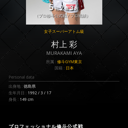
5
2
3
戦
勝
敗
（プロ修斗公式戦 / プロ戦績）
女子スーパーアトム級
村上 彩
MURAKAMI AYA
所属 :
修斗GYM東京
国籍 :
日本
Personal data
出身地 :
徳島県
生年月日 :
1992 / 3 / 17
身長 :
149 cm
プロフェッショナル修斗公式戦