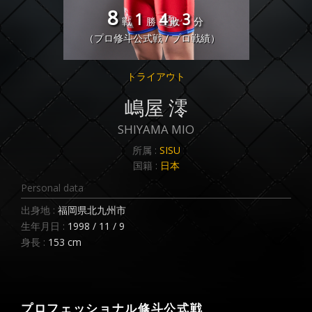
8
1
4
3
戦
勝
敗
分
（プロ修斗公式戦 / プロ戦績）
トライアウト
嶋屋 澪
SHIYAMA MIO
所属 :
SISU
国籍 :
日本
Personal data
出身地 :
福岡県北九州市
生年月日 :
1998 / 11 / 9
身長 :
153 cm
プロフェッショナル修斗公式戦