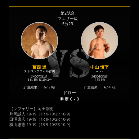
第2試合
フェザー級
5分2R
葛西 達
中山 慎平
ストロングウィル古川
roots
SHOOTO戦績
SHOOTO戦績
8 戦
3勝
1S
2敗
2分
1 戦
1分
計量結果 :
67.9 Kg
計量結果 :
67.4 Kg
ドロー
判定 0 - 0
［レフェリー］岡田剛史
片岡誠人 19-19（1R 9-10/2R 10-9）
田澤康宏 19-19（1R 9-10/2R 10-9）
横山忠志 19-19（1R 9-10/2R 10-9）