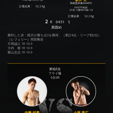
和術慧舟會HEARTS
計量結果 :
52.2 Kg
SHOOTO戦績
20 戦
13勝
9KO
6敗
1分
計量結果 :
52.2 Kg
2
R
04:51
S
肩固め
勝利した赤：楳沢が勝ち点3を獲得。（累計8点・リーグ戦3位）
［レフェリー］岡田剛史
片岡誠人 1R 10-9
大内 敬 1R 10-9
横山忠志 1R 10-9
第8試合
フライ級
5分3R
内藤 頌貴
小堀 貴広