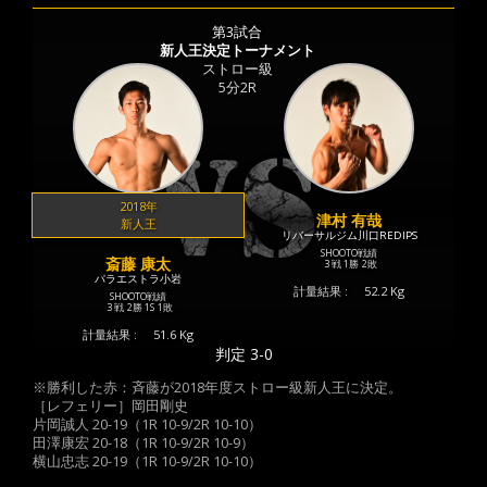
第3試合
新人王決定トーナメント
ストロー級
5分2R
2018年
津村 有哉
新人王
リバーサルジム川口REDIPS
SHOOTO戦績
斎藤 康太
3 戦
1勝
2敗
パラエストラ小岩
計量結果 :
52.2 Kg
SHOOTO戦績
3 戦
2勝
1S
1敗
計量結果 :
51.6 Kg
判定 3-0
※勝利した赤：斉藤が2018年度ストロー級新人王に決定。
［レフェリー］岡田剛史
片岡誠人 20-19（1R 10-9/2R 10-10）
田澤康宏 20-18（1R 10-9/2R 10-9）
横山忠志 20-19（1R 10-9/2R 10-10）