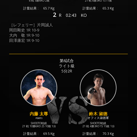
8 戦
5勝
4KO
2敗
21 戦
8勝
3KO
1S
11敗
計量結果 :
65.7 Kg
計量結果 :
65.3 Kg
2
R
02:43
KO
［レフェリー］片岡誠人
岡田剛史 1R 10-9
大内 敬 1R 9-10
田澤康宏 1R 9-10
第6試合
ライト級
5分2R
内藤 太尊
鈴木 淑徳
roots
オフィス淑徳軍
SHOOTO戦績
SHOOTO戦績
21 戦
10勝
6KO
2S
10敗
1分
21 戦
4勝
3KO
1S
15敗
1分
計量結果 :
69.5 Kg
計量結果 :
70.3 Kg