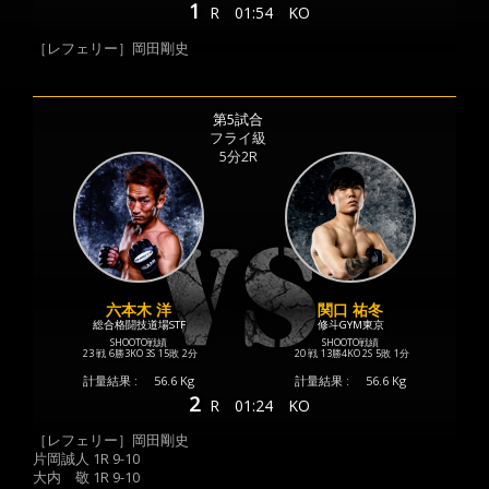
1
R
01:54
KO
［レフェリー］岡田剛史
第5試合
フライ級
5分2R
六本木 洋
関口 祐冬
総合格闘技道場STF
修斗GYM東京
SHOOTO戦績
SHOOTO戦績
23 戦
6勝
3KO
3S
15敗
2分
20 戦
13勝
4KO
2S
5敗
1分
計量結果 :
56.6 Kg
計量結果 :
56.6 Kg
2
R
01:24
KO
［レフェリー］岡田剛史
片岡誠人 1R 9-10
大内 敬 1R 9-10