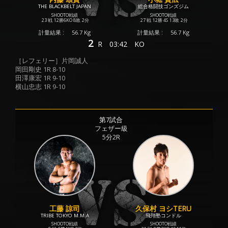
THE BLACKBELT JAPAN
総合格闘技ゴンズジム
SHOOTO戦績
SHOOTO戦績
23 戦
12勝
6KO
8敗
2分
27 戦
12勝
4S
13敗
2分
計量結果 :
56.7 Kg
計量結果 :
56.7 Kg
2
R
03:42
KO
［レフェリー］片岡誠人
岡田剛史 1R 8-10
田澤康宏 1R 9-10
横山忠志 1R 9-10
第7試合
フェザー級
5分2R
工藤 諒司
久保村 ヨシTERU
TRIBE TOKYO M.M.A
飛翔塾コンドル
SHOOTO戦績
SHOOTO戦績