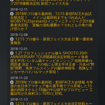
グ2018優勝決定戦 新宿フェイス大会
2018-12-11
2018年プロ修斗最終戦、12.15 新宿FACE大会試
合順決定！ メインは最終戦までもつれ込んだ
MOBSTYLESpresentsインフィニティリーグ2018優
勝者決定戦 箕輪の逆転優勝か？それとも小巻の逃
げ切りか？
2018-12-08
12.15 プロ修斗・新宿フェイス大会 計量一週前体
重報告
2018-12-01
1.27 プロフェッショナル修斗 SHOOTO 30th
ANNIVERSARY TOUR開幕戦決定対戦カード発表
環太平洋バンタム級チャンピオンシップ 祖根寿麻vs
岡田遼 決定！ その他にも環太平洋王者・川名vs“野
獣”岡野、魚井フルスイングvs藤井伸樹等、危険なラ
ンカーサバイバルマッチ実現！
2018-11-23
2018年プロ修斗最終戦・新宿FACE大会情報 今年
度の全日本アマチュア修斗選手権でプロ昇格した15
歳の内田タケルと18歳の中山慎平がプロデビュー 工
藤諒司が久保村ヨシTERUと対戦。
2018-11-13
12.15 プロ修斗・新宿フェイス大会決定対戦カー