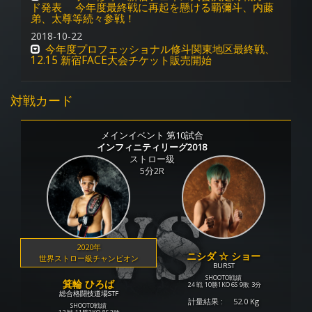
ド発表 今年度最終戦に再起を懸ける覇彌斗、内藤
弟、太尊等続々参戦！
2018-10-22
今年度プロフェッショナル修斗関東地区最終戦、
12.15 新宿FACE大会チケット販売開始
対戦カード
メインイベント 第10試合
インフィニティリーグ2018
ストロー級
5分2R
2020年
ニシダ ☆ ショー
世界ストロー級チャンピオン
BURST
SHOOTO戦績
箕輪 ひろば
24 戦
10勝
1KO
6S
9敗
3分
総合格闘技道場STF
計量結果 :
52.0 Kg
SHOOTO戦績