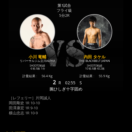
第1試合
フライ級
5分2R
小川 竜輔
内田 タケル
リバーサルジム立川ALPHA
THE BLACKBELT JAPAN
SHOOTO戦績
SHOOTO戦績
6 戦
5敗
1分
10 戦
8勝
6S
2敗
計量結果 :
56.4 Kg
計量結果 :
55.9 Kg
2
R
02:55
S
腕ひしぎ十字固め
［レフェリー］片岡誠人
岡田剛史 1R 10-10
田澤康宏 1R 9-10
横山忠志 1R 10-9