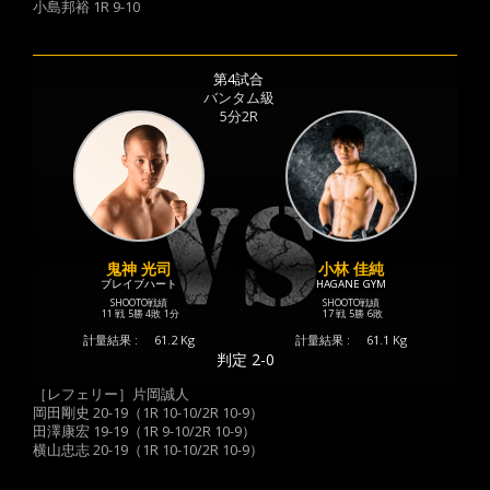
小島邦裕 1R 9-10
第4試合
バンタム級
5分2R
鬼神 光司
小林 佳純
ブレイブハート
HAGANE GYM
SHOOTO戦績
SHOOTO戦績
11 戦
5勝
4敗
1分
17 戦
5勝
6敗
計量結果 :
61.2 Kg
計量結果 :
61.1 Kg
判定 2-0
［レフェリー］片岡誠人
岡田剛史 20-19（1R 10-10/2R 10-9）
田澤康宏 19-19（1R 9-10/2R 10-9）
横山忠志 20-19（1R 10-10/2R 10-9）