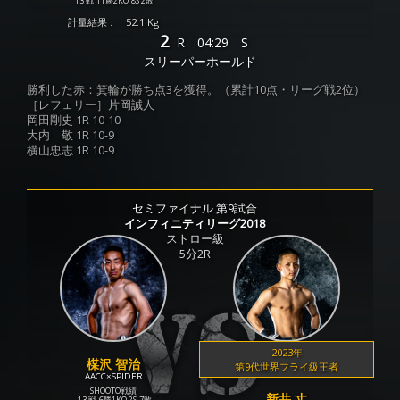
13 戦
11勝
2KO
8S
2敗
計量結果 :
52.1 Kg
2
R
04:29
S
スリーパーホールド
勝利した赤：箕輪が勝ち点3を獲得。（累計10点・リーグ戦2位）
［レフェリー］片岡誠人
岡田剛史 1R 10-10
大内 敬 1R 10-9
横山忠志 1R 10-9
セミファイナル 第9試合
インフィニティリーグ2018
ストロー級
5分2R
2023年
楳沢 智治
第9代世界フライ級王者
AACC×SPIDER
SHOOTO戦績
新井 丈
13 戦
6勝
1KO
2S
7敗